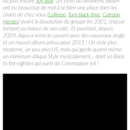
ou plus encore
Toy-Box
. Les titres du deuxième album
ont eu beaucoup de mal à se faire une place dans les
charts de chez nous (
Lollipop
,
Turn back time
,
Catroon
Heroes
) avant la dissolution du groupe fin 2001, chacun
tentant sa chance de son coté.. Et pourtant, depuis
2009, Aqua a remis le couvert avec des nouveaux single
et un nouvel album prévu pour 2011 ! Un style plus
moderne, un peu plus US, mais qui garde quand même
un minimum d’Aqua Style musicalement… dont un Back
to the eighties qui parle de Commodore 64 !