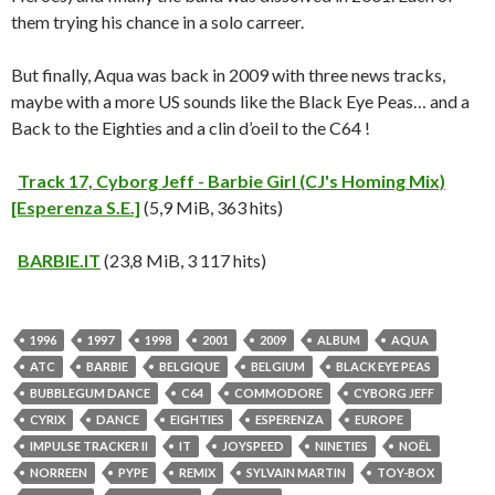
them trying his chance in a solo carreer.
But finally, Aqua was back in 2009 with three news tracks,
maybe with a more US sounds like the Black Eye Peas… and a
Back to the Eighties and a clin d’oeil to the C64 !
Track 17, Cyborg Jeff - Barbie Girl (CJ's Homing Mix)
[Esperenza S.E.]
(5,9 MiB, 363 hits)
BARBIE.IT
(23,8 MiB, 3 117 hits)
1996
1997
1998
2001
2009
ALBUM
AQUA
ATC
BARBIE
BELGIQUE
BELGIUM
BLACK EYE PEAS
BUBBLEGUM DANCE
C64
COMMODORE
CYBORG JEFF
CYRIX
DANCE
EIGHTIES
ESPERENZA
EUROPE
IMPULSE TRACKER II
IT
JOYSPEED
NINETIES
NOËL
NORREEN
PYPE
REMIX
SYLVAIN MARTIN
TOY-BOX