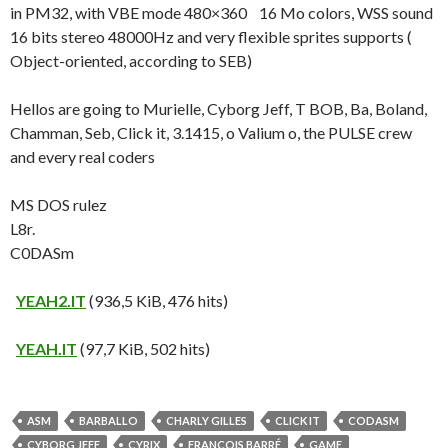
in PM32, with VBE mode 480×360 16 Mo colors, WSS sound
16 bits stereo 48000Hz and very flexible sprites supports (
Object-oriented, according to SEB)
Hellos are going to Murielle, Cyborg Jeff, T BOB, Ba, Boland,
Chamman, Seb, Click it, 3.1415, o Valium o, the PULSE crew
and every real coders
MS DOS rulez
L8r.
C0DASm
YEAH2.IT
(936,5 KiB, 476 hits)
YEAH.IT
(97,7 KiB, 502 hits)
ASM
BARBALLO
CHARLY GILLES
CLICK IT
CODASM
CYBORG JEFF
CYRIX
FRANÇOIS BARRÉ
GAME