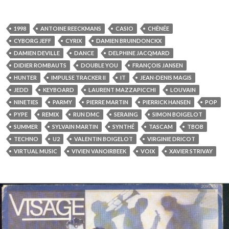
1998
ANTOINE REECKMANS
CASIO
CHÊNÉE
CYBORG JEFF
CYRIX
DAMIEN BRUINDONCKX
DAMIEN DEVILLE
DANCE
DELPHINE JACQMARD
DIDIER ROMBAUTS
DOUBLE YOU
FRANÇOIS JANSEN
HUNTER
IMPULSE TRACKER II
IT
JEAN-DENIS MAGIS
JEDD
KEYBOARD
LAURENT MAZZAPICCHI
LOUVAIN
NINETIES
PARMY
PIERRE MARTIN
PIERRICK HANSEN
POP
PYPE
REMIX
RUN DMC
SERAING
SIMON BOIGELOT
SUMMER
SYLVAIN MARTIN
SYNTHÉ
TASCAM
TBOB
TECHNO
U2
VALENTIN BOIGELOT
VIRGINIE DRICOT
VIRTUAL MUSIC
VIVIEN VANOIRBEEK
VOIX
XAVIER STRIVAY