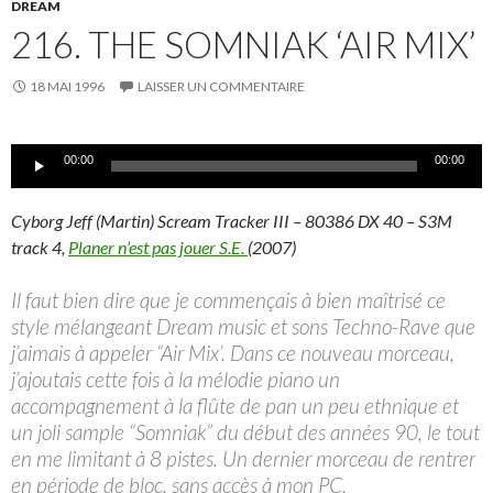
DREAM
216. THE SOMNIAK ‘AIR MIX’
18 MAI 1996
LAISSER UN COMMENTAIRE
Lecteur
00:00
00:00
audio
Cyborg Jeff (Martin) Scream Tracker III – 80386 DX 40 – S3M
track 4,
Planer n’est pas jouer S.E.
(2007)
Il faut bien dire que je commençais à bien maîtrisé ce
style mélangeant Dream music et sons Techno-Rave que
j’aimais à appeler “Air Mix’. Dans ce nouveau morceau,
j’ajoutais cette fois à la mélodie piano un
accompagnement à la flûte de pan un peu ethnique et
un joli sample “Somniak” du début des années 90, le tout
en me limitant à 8 pistes. Un dernier morceau de rentrer
en période de bloc, sans accès à mon PC.