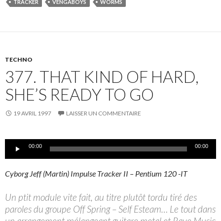
TRACKER
VENGABOYS
WORMS
TECHNO
377. THAT KIND OF HARD,
SHE’S READY TO GO
19 AVRIL 1997
LAISSER UN COMMENTAIRE
Lecteur
00:00
00:00
audio
Cyborg Jeff (Martin) Impulse Tracker II – Pentium 120 -IT
Un ptit module vite fait, au titre plutôt tordu tiré des
paroles du groupe Off Spring – Self Esteam… Le tout dans
un arrangement mélangeant guitare metal et Rave Music