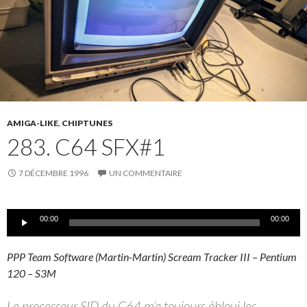
AMIGA-LIKE
,
CHIPTUNES
283. C64 SFX#1
7 DÉCEMBRE 1996
UN COMMENTAIRE
Lecteur
00:00
00:00
audio
PPP Team Software (Martin-Martin) Scream Tracker III – Pentium
120 – S3M
Le processeur SID du C64 m’a toujours ébloui les