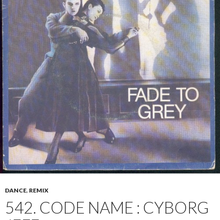
DANCE
,
REMIX
542. CODE NAME : CYBORG