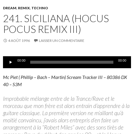
DREAM
,
REMIX
,
TECHNO
241. SICILIANA (HOCUS
POCUS REMIX III)
4 AOÛT 1996
LAISSER UN COMMENTAIRE
Lecteur
00:00
00:00
audio
Mc Piet ( Phillip – Bach – Martin) Scream Tracker III – 80386 DX
40 – S3M
Improbable mélange entre de la Trance/Rave et le
morceau que mon frère est alors entrain d’apprendre à la
guitare classique. La première version ne m’aillant qu’à
moitié convaincu, j’avais alors entrepris d’en faire un
arrangement à la “Robert Miles” avec des sons tirès de