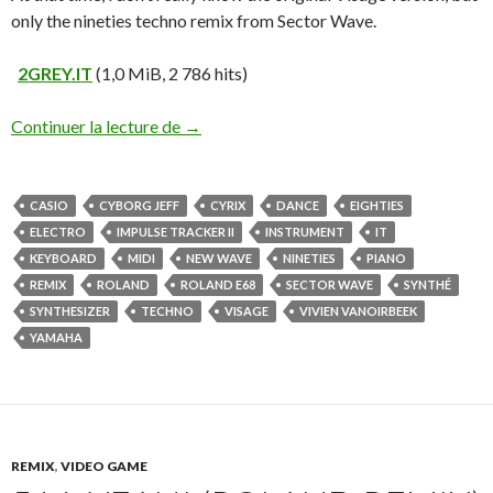
only the nineties techno remix from Sector Wave.
2GREY.IT
(1,0 MiB, 2 786 hits)
Continuer la lecture de
→
CASIO
CYBORG JEFF
CYRIX
DANCE
EIGHTIES
ELECTRO
IMPULSE TRACKER II
INSTRUMENT
IT
KEYBOARD
MIDI
NEW WAVE
NINETIES
PIANO
REMIX
ROLAND
ROLAND E68
SECTOR WAVE
SYNTHÉ
SYNTHESIZER
TECHNO
VISAGE
VIVIEN VANOIRBEEK
YAMAHA
REMIX
,
VIDEO GAME