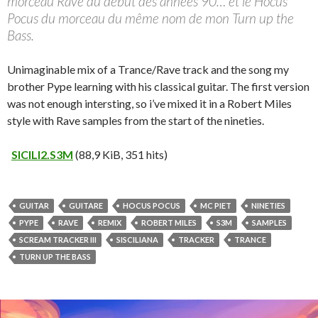
morceau Rave du début des années 90… et le Hocus
Pocus du morceau du même nom de mon Turn up the
Bass.
Unimaginable mix of a Trance/Rave track and the song my
brother Pype learning with his classical guitar. The first version
was not enough intersting, so i’ve mixed it in a Robert Miles
style with Rave samples from the start of the nineties.
SICILI2.S3M
(88,9 KiB, 351 hits)
GUITAR
GUITARE
HOCUS POCUS
MC PIET
NINETIES
PYPE
RAVE
REMIX
ROBERT MILES
S3M
SAMPLES
SCREAM TRACKER III
SISCILIANA
TRACKER
TRANCE
TURN UP THE BASS