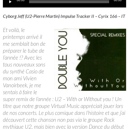
00:00
00:00
audio
Cyborg Jeff (U2-Pierre Martin) Impulse Tracker II – Cyrix 166 – IT
Et voilà, le
printemps arrivé il
me semblait bon de
préparer le tube de
l’année !? Avec les
tous nouveaux sons
du synthé Casio de
mon ami Vivien
Vanoirbeek, je me
sentais à faire le
super remix de l’année : U2 – With or Without you ! Un
titre que notre groupe Virtual Music appréciait jouer lors
de nos concerts. Le plus comique dans l’histoire et que j’ai
découvert cette chanson non pas via le groupe Rock
mythique U2, mais bien avec la version Dance du début