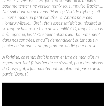
Noël, le CD-Maxi,… De quoi me donner de la matière
pour me tenter une version remix sous Impulse Tracker….
Naissait donc un nouveau “Homing Mix” de Cyborg Jeff,
… home made au petit clin d’oeil à Worms pour ces
Homing Missile… Bref, j’étais assez satisfait du résultat qui
se rapprochait assez bien de la qualité CD, rappelez vous
qu’à l’époque, les MP3 étaient alors à leur balbutiement
dans nos contrées, et qu’ils demandaient autant qu’un
fichier au format .IT un programme dédié pour être lus.
A l’origine, ce remix était le premier titre de mon album
Esperenza, tant j’étais fier de ce résultat, pour des raisons
de Copyright, il fait maintenant simplement partie de la
partie “Bonus”.