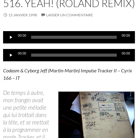
516. YEAH! (ROLAND REMIX)
15 JANVIER 1998
LAISSER UN COMMENTAIRE
Lecteur
00:00
00:00
audio
Lecteur
00:00
00:00
audio
Codasm & Cyborg Jeff (Martin-Martin) Impulse Tracker II – Cyrix
166 – IT
De temps à autre,
mon frangin avait
une petite mélodie
qui lui trottait dans
la tête, et se mettait
à la programmer en
mode Tracker, et il