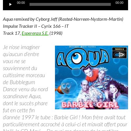
Lecteur
00:00
00:00
audio
Aqua remixed by Cyborg Jeff (Rasted-Norreen-Nystorm-Martin)
Impulse Tracker II – Cyrix 166 – IT
Track 17,
Esperenza S.E.
(1998)
Je n’ose imaginer
qu’aucun d’entre
vous ne se
souviennent du
cultissime morceau
de Bubblegum
Dance venu du nord
scandinave Aqua,
dont le succès phare
fut en cette fin
d’année 1997 le tube : Barbie Girl ! Mon frère avait tout
particulièrement accroché à celui-ci et m’avait offert pour