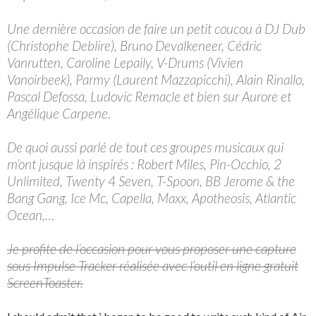
Une dernière occasion de faire un petit coucou à DJ Dub
(Christophe Deblire), Bruno Devalkeneer, Cédric
Vanrutten, Caroline Lepaily, V-Drums (Vivien
Vanoirbeek), Parmy (Laurent Mazzapicchi), Alain Rinallo,
Pascal Defossa, Ludovic Remacle et bien sur Aurore et
Angélique Carpene.
De quoi aussi parlé de tout ces groupes musicaux qui
m’ont jusque là inspirés : Robert Miles, Pin-Occhio, 2
Unlimited, Twenty 4 Seven, T-Spoon, BB Jerome & the
Bang Gang, Ice Mc, Capella, Maxx, Apotheosis, Atlantic
Ocean,…
Je profite de l’occasion pour vous proposer une capture
sous Impulse Tracker réalisée avec l’outil en ligne gratuit
ScreenToaster.