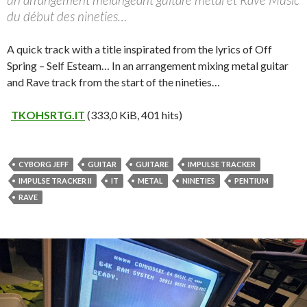
du début des nineties…
A quick track with a title inspirated from the lyrics of Off
Spring – Self Esteam… In an arrangement mixing metal guitar
and Rave track from the start of the nineties…
TKOHSRTG.IT
(333,0 KiB, 401 hits)
CYBORG JEFF
GUITAR
GUITARE
IMPULSE TRACKER
IMPULSE TRACKER II
IT
METAL
NINETIES
PENTIUM
RAVE