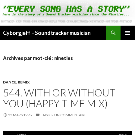
Cyborgjeff – Soundtracker musician
ALLER
MENU
AU
PRINCI
CONTENU
Archives par mot-clé : nineties
DANCE
,
REMIX
544. WITH OR WITHOUT
YOU (HAPPY TIME MIX)
25 MARS 1998
LAISSER UN COMMENTAIRE
Lecteur