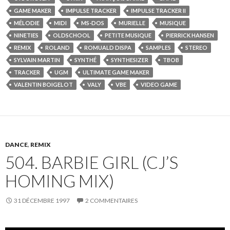
GAME MAKER
IMPULSE TRACKER
IMPULSE TRACKER II
MÉLODIE
MIDI
MS-DOS
MURIELLE
MUSIQUE
NINETIES
OLDSCHOOL
PETITE MUSIQUE
PIERRICK HANSEN
REMIX
ROLAND
ROMUALD DISPA
SAMPLES
STEREO
SYLVAIN MARTIN
SYNTHÉ
SYNTHESIZER
TBOB
TRACKER
UGM
ULTIMATE GAME MAKER
VALENTIN BOIGELOT
VALY
VBE
VIDEO GAME
DANCE
,
REMIX
504. BARBIE GIRL (CJ’S
HOMING MIX)
31 DÉCEMBRE 1997
2 COMMENTAIRES