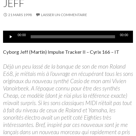
JEFF
21 MARS 1998
LAISSER UN COMMENTAIRE
Lecteur
00:00
00:00
audio
Cyborg Jeff (Martin) Impulse Tracker II – Cyrix 166 – IT
Déjà un peu lassé de la banque de son de mon Roland
E68, je m’étais mis à l’ouvrage en récupérant tous les sons
originaux du nouveau synthé Casio de mon ami Vivien
Vanoirbeek. A l’époque connu pour être des synthés
Cheap, ce modèle (dont je n’ai plus la référence exacte)
m’avait surpris. Si les sons classiques MIDI n’était pas tout
à fait du niveau de ceux de Roland et Yamaha, les
sonorités électro avait un petit coté Eighties très
intéressantes. Bref, inspiré par ces nouveaux sont je me
lançais dans un nouveau morceau qui rapidement a pris