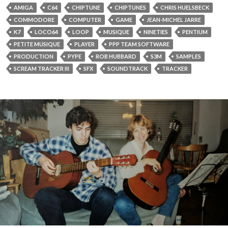
AMIGA
C64
CHIPTUNE
CHIPTUNES
CHRIS HUELSBECK
COMMODORE
COMPUTER
GAME
JEAN-MICHEL JARRE
K7
LOCO64
LOOP
MUSIQUE
NINETIES
PENTIUM
PETITE MUSIQUE
PLAYER
PPP TEAM SOFTWARE
PRODUCTION
PYPE
ROB HUBBARD
S3M
SAMPLES
SCREAM TRACKER III
SFX
SOUNDTRACK
TRACKER