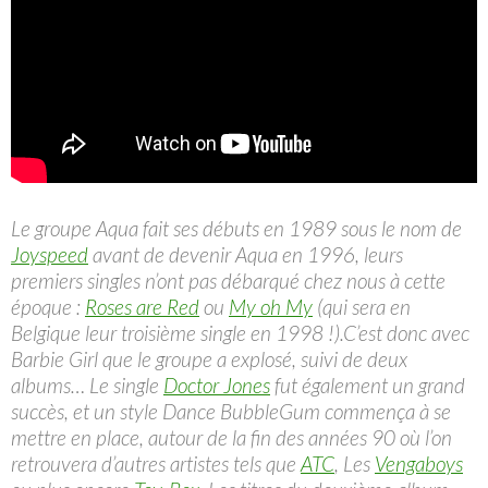
Le groupe Aqua fait ses débuts en 1989 sous le nom de
Joyspeed
avant de devenir Aqua en 1996, leurs
premiers singles n’ont pas débarqué chez nous à cette
époque :
Roses are Red
ou
My oh My
(qui sera en
Belgique leur troisième single en 1998 !).C’est donc avec
Barbie Girl que le groupe a explosé, suivi de deux
albums… Le single
Doctor Jones
fut également un grand
succès, et un style Dance BubbleGum commença à se
mettre en place, autour de la fin des années 90 où l’on
retrouvera d’autres artistes tels que
ATC
, Les
Vengaboys