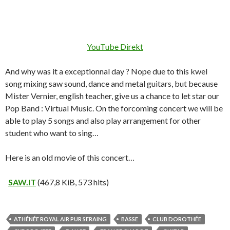
YouTube Direkt
And why was it a exceptionnal day ? Nope due to this kwel
song mixing saw sound, dance and metal guitars, but because
Mister Vernier, english teacher, give us a chance to let star our
Pop Band : Virtual Music. On the forcoming concert we will be
able to play 5 songs and also play arrangement for other
student who want to sing…
Here is an old movie of this concert…
SAW.IT
(467,8 KiB, 573 hits)
ATHÉNÉE ROYAL AIR PUR SERAING
BASSE
CLUB DOROTHÉE