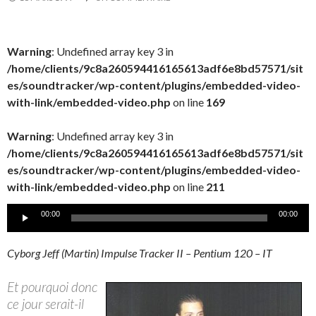
Warning
: Undefined array key 3 in
/home/clients/9c8a260594416165613adf6e8bd57571/sit
es/soundtracker/wp-content/plugins/embedded-video-
with-link/embedded-video.php
on line
169
Warning
: Undefined array key 3 in
/home/clients/9c8a260594416165613adf6e8bd57571/sit
es/soundtracker/wp-content/plugins/embedded-video-
with-link/embedded-video.php
on line
211
Lecteur
00:00
00:00
audio
Cyborg Jeff (Martin) Impulse Tracker II – Pentium 120 – IT
Et pourquoi donc
ce jour serait-il