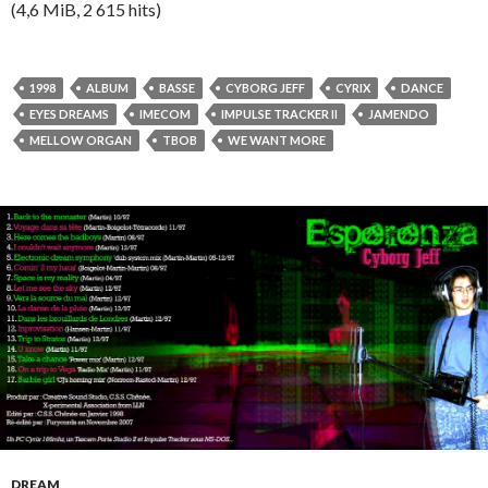
(4,6 MiB, 2 615 hits)
1998
ALBUM
BASSE
CYBORG JEFF
CYRIX
DANCE
EYES DREAMS
IMECOM
IMPULSE TRACKER II
JAMENDO
MELLOW ORGAN
TBOB
WE WANT MORE
DREAM