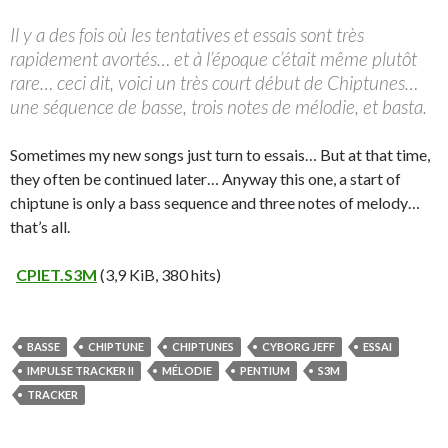
Il y a des fois où les tentatives et essais sont très
rapidement avortés… et à l’époque c’était même plutôt
rare… ceci dit, voici un très court début de Chiptunes…
une séquence de basse, trois notes de mélodie, et basta.
Sometimes my new songs just turn to essais… But at that time,
they often be continued later… Anyway this one, a start of
chiptune is only a bass sequence and three notes of melody…
that’s all.
CPIET.S3M
(3,9 KiB, 380 hits)
BASSE
CHIPTUNE
CHIPTUNES
CYBORG JEFF
ESSAI
IMPULSE TRACKER II
MÉLODIE
PENTIUM
S3M
TRACKER