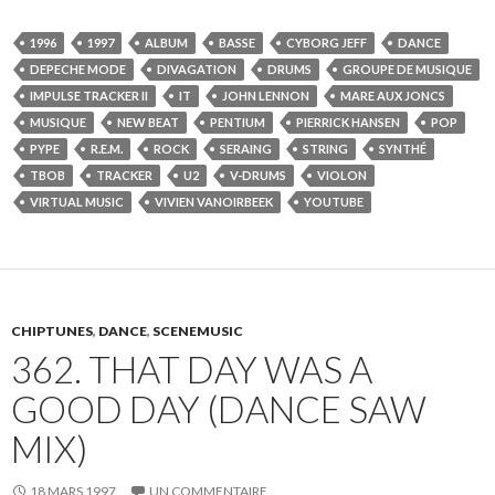
1996
1997
ALBUM
BASSE
CYBORG JEFF
DANCE
DEPECHE MODE
DIVAGATION
DRUMS
GROUPE DE MUSIQUE
IMPULSE TRACKER II
IT
JOHN LENNON
MARE AUX JONCS
MUSIQUE
NEW BEAT
PENTIUM
PIERRICK HANSEN
POP
PYPE
R.E.M.
ROCK
SERAING
STRING
SYNTHÉ
TBOB
TRACKER
U2
V-DRUMS
VIOLON
VIRTUAL MUSIC
VIVIEN VANOIRBEEK
YOUTUBE
CHIPTUNES
,
DANCE
,
SCENEMUSIC
362. THAT DAY WAS A
GOOD DAY (DANCE SAW
MIX)
18 MARS 1997
UN COMMENTAIRE