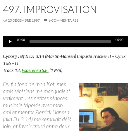
497. IMPROVISATION
23 DÉCEMBRE 1997
6 COMMENTAIRES
Lecteur
00:00
00:00
audio
Cyborg Jeff & DJ 3.14 (Martin-Hansen) Impusle Tracker II – Cyrix
166 – IT
Track 12,
Esperenza S.E.
(1998)
Du fin fond de mon Kot, mes
amis sérésiens me manquaient
vraiment. Les petites séances
musicale tripoïde avec mon
ami et mentor Pierrick Hansen
(aka DJ 3.14) me semblait déjà
loin, et l’avoir croisé entre deux