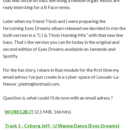
that was settle on bass line using a mellow organ. Result are
realy intersting for a B Face remix.
Later when my friend Tbob and I were preparing the
forcoming Eyes Dreams album released we decided to mix the
both version in a “CJ & Tbob Homing Mix” with that new line
bass. That’s the version you can fin today in the original and
second edition of Eyes Dreams available on Jamendo and
Spotify.
For the fun story, i share in that module for the first time my
email adress i’ve just create in a cyber-space of Louvain-La-
Neuve : pietm@hotmail.com.
Question is, what could i’ll do now with an email adress ?
WORK12B.IT
(2,1 MiB, 166 hits)
Track 1 - Cyborg Jeff - U Wanna Dance [Eyes Dreams]