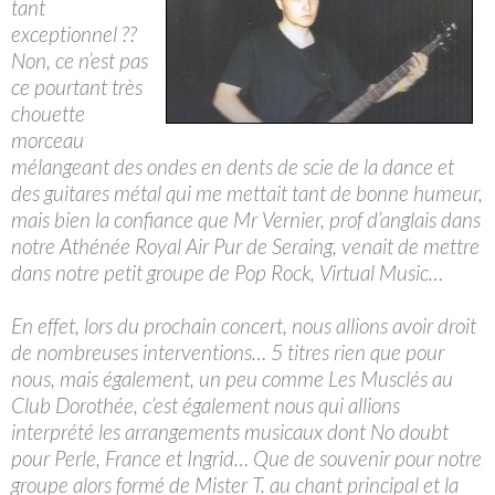
tant
exceptionnel ??
Non, ce n’est pas
ce pourtant très
chouette
morceau
mélangeant des ondes en dents de scie de la dance et
des guitares métal qui me mettait tant de bonne humeur,
mais bien la confiance que Mr Vernier, prof d’anglais dans
notre Athénée Royal Air Pur de Seraing, venait de mettre
dans notre petit groupe de Pop Rock, Virtual Music…
En effet, lors du prochain concert, nous allions avoir droit
de nombreuses interventions… 5 titres rien que pour
nous, mais également, un peu comme Les Musclés au
Club Dorothée, c’est également nous qui allions
interprété les arrangements musicaux dont No doubt
pour Perle, France et Ingrid… Que de souvenir pour notre
groupe alors formé de Mister T. au chant principal et la