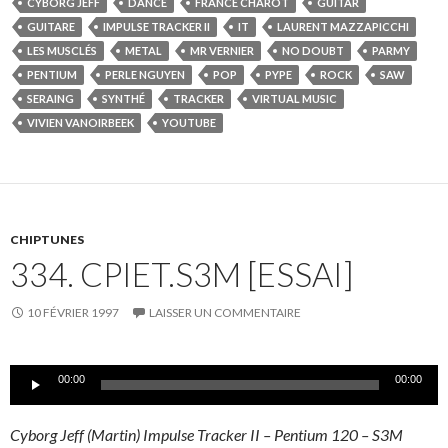
CYBORG JEFF
DANCE
FRANCE CHAROT
GUITAR
GUITARE
IMPULSE TRACKER II
IT
LAURENT MAZZAPICCHI
LES MUSCLÉS
METAL
MR VERNIER
NO DOUBT
PARMY
PENTIUM
PERLE NGUYEN
POP
PYPE
ROCK
SAW
SERAING
SYNTHÉ
TRACKER
VIRTUAL MUSIC
VIVIEN VANOIRBEEK
YOUTUBE
CHIPTUNES
334. CPIET.S3M [ESSAI]
10 FÉVRIER 1997
LAISSER UN COMMENTAIRE
Lecteur
00:00
00:00
audio
Cyborg Jeff (Martin) Impulse Tracker II – Pentium 120 – S3M