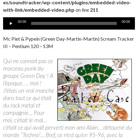
es/soundtracker/wp-content/plugins/embedded-video-
with-link/embedded-video.php
on line
211
Lecteur
00:00
00:00
audio
Mc Piet & Pypein (Green Day-Martin-Martin) Scream Tracker
III – Pentium 120 – S3M
Qui ne connait pas ce
morceau punk du
groupe Green Day ! A
l’époque, … moi !
J’étais un vrai manche
dans tout ce qui était
du rock metal et
compagnie… Pour
moi, c’était le mal…
c’était ce qui avait perverti mon ami Alain… détourné du
monde “Techno”… Bref, ce n’est qu’en 95-96, avec la