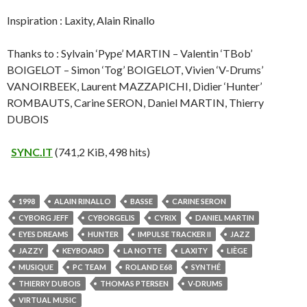
Inspiration : Laxity, Alain Rinallo
Thanks to : Sylvain ‘Pype’ MARTIN – Valentin ‘TBob’
BOIGELOT – Simon ‘Tog’ BOIGELOT, Vivien ‘V-Drums’
VANOIRBEEK, Laurent MAZZAPICHI, Didier ‘Hunter’
ROMBAUTS, Carine SERON, Daniel MARTIN, Thierry
DUBOIS
SYNC.IT
(741,2 KiB, 498 hits)
1998
ALAIN RINALLO
BASSE
CARINE SERON
CYBORG JEFF
CYBORGELIS
CYRIX
DANIEL MARTIN
EYES DREAMS
HUNTER
IMPULSE TRACKER II
JAZZ
JAZZY
KEYBOARD
LA NOTTE
LAXITY
LIÈGE
MUSIQUE
PC TEAM
ROLAND E68
SYNTHÉ
THIERRY DUBOIS
THOMAS PTERSEN
V-DRUMS
VIRTUAL MUSIC