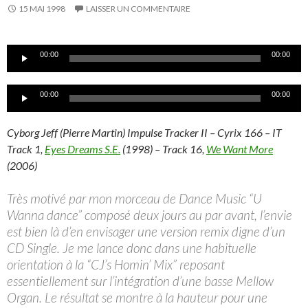
15 MAI 1998
LAISSER UN COMMENTAIRE
Lecteur
00:00
00:00
audio
Lecteur
00:00
00:00
audio
Cyborg Jeff (Pierre Martin) Impulse Tracker II – Cyrix 166 – IT
Track 1,
Eyes Dreams S.E.
(1998) – Track 16,
We Want More
(2006)
Très motivé par mon morceau de Dance Music “U
Wanna dance” composé deux jours au par avant, l’envie
est bien là d’en envisager une version remix digne d’un
CD Single. Je me lance donc dans une habituelle
orientation à la “CJ’s Homin’ Mix” reposant
essentiellement sur l’intégration d’une basse Mellow
Organ. Le résultat se montre à la hauteur pour une