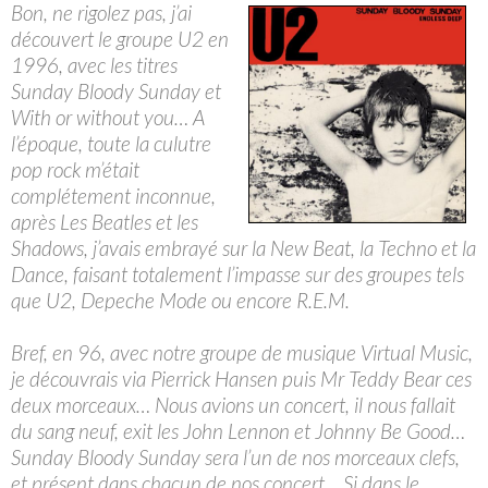
Bon, ne rigolez pas, j’ai
découvert le groupe U2 en
1996, avec les titres
Sunday Bloody Sunday et
With or without you… A
l’époque, toute la culutre
pop rock m’était
complétement inconnue,
après Les Beatles et les
Shadows, j’avais embrayé sur la New Beat, la Techno et la
Dance, faisant totalement l’impasse sur des groupes tels
que U2, Depeche Mode ou encore R.E.M.
Bref, en 96, avec notre groupe de musique Virtual Music,
je découvrais via Pierrick Hansen puis Mr Teddy Bear ces
deux morceaux… Nous avions un concert, il nous fallait
du sang neuf, exit les John Lennon et Johnny Be Good…
Sunday Bloody Sunday sera l’un de nos morceaux clefs,
et présent dans chacun de nos concert… Si dans le