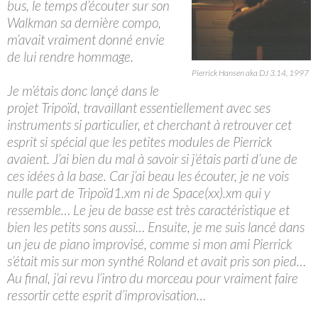
bus, le temps d’écouter sur son
Walkman sa dernière compo,
m’avait vraiment donné envie
de lui rendre hommage.
Pierrick Hansen aka DJ 3.14, 1997
Je m’étais donc lançé dans le
projet Tripoïd, travaillant essentiellement avec ses
instruments si particulier, et cherchant à retrouver cet
esprit si spécial que les petites modules de Pierrick
avaient. J’ai bien du mal à savoir si j’étais parti d’une de
ces idées à la base. Car j’ai beau les écouter, je ne vois
nulle part de Tripoïd1.xm ni de Space(xx).xm qui y
ressemble… Le jeu de basse est très caractéristique et
bien les petits sons aussi… Ensuite, je me suis lancé dans
un jeu de piano improvisé, comme si mon ami Pierrick
s’était mis sur mon synthé Roland et avait pris son pied…
Au final, j’ai revu l’intro du morceau pour vraiment faire
ressortir cette esprit d’improvisation…