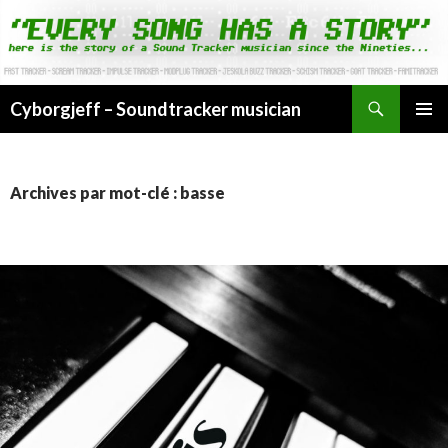
Cyborgjeff – Soundtracker musician
ALLER
MENU
AU
PRINCI
CONTENU
Archives par mot-clé : basse