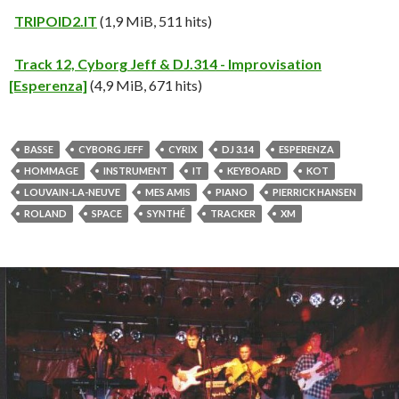
TRIPOID2.IT
(1,9 MiB, 511 hits)
Track 12, Cyborg Jeff & DJ.314 - Improvisation
[Esperenza]
(4,9 MiB, 671 hits)
BASSE
CYBORG JEFF
CYRIX
DJ 3.14
ESPERENZA
HOMMAGE
INSTRUMENT
IT
KEYBOARD
KOT
LOUVAIN-LA-NEUVE
MES AMIS
PIANO
PIERRICK HANSEN
ROLAND
SPACE
SYNTHÉ
TRACKER
XM