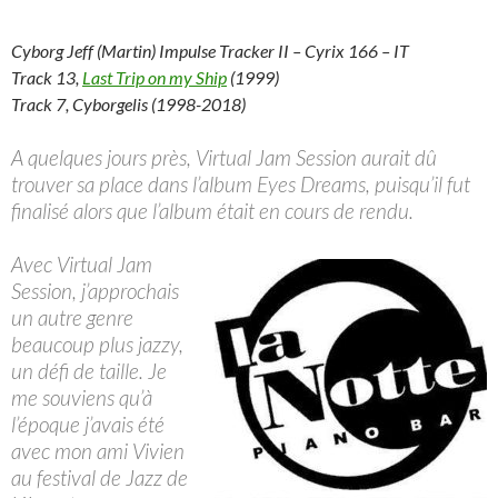
Cyborg Jeff (Martin) Impulse Tracker II – Cyrix 166 – IT
Track 13,
Last Trip on my Ship
(1999)
Track 7, Cyborgelis (1998-2018)
A quelques jours près, Virtual Jam Session aurait dû
trouver sa place dans l’album Eyes Dreams, puisqu’il fut
finalisé alors que l’album était en cours de rendu.
Avec Virtual Jam
Session, j’approchais
un autre genre
beaucoup plus jazzy,
un défi de taille. Je
me souviens qu’à
l’époque j’avais été
avec mon ami Vivien
au festival de Jazz de