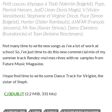
Petit coucou d’époque à Tbob (Valentin Boigelot), Pype,
Pierrick Hansen, JedD (Jean-Denis Magis), V (Vivien
Vanoirbeek), Stephanie et Virginie Dricot, Puce (Simon
Boigelot), Hunter (Didier Rombauts), dJAFAR (François
Janssens), Mr Xav (Xavier Strivay), Dams (Damiens
Bruindonckx) et Toon (Antoine Reeckmans).
Not many time to write new songs as i’ve a lot of work at
school. So, i’ve just time to do this new commercial mix of my
summer track Rendez-moi mes rêves with ne samples from
Future Music Magasine.
I hope find time to write some Dance Track for Virigine, the
sister of Steph.
CJ3DUB.IT
(2,2 MiB, 331 hits)
CYBORG JEFF
CYRIX
DANCE
FUTURE MUSIC MAGASINE