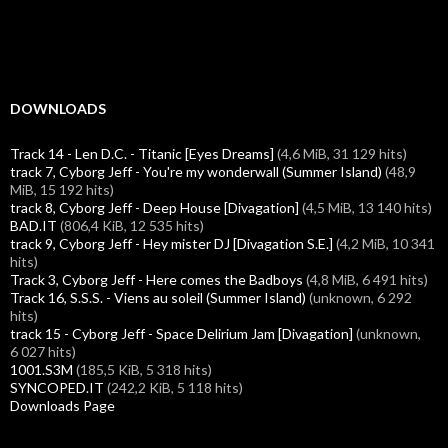
DOWNLOADS
Track 14 - Len D.C. - Titanic [Eyes Dreams]
(4,6 MiB, 31 129 hits)
track 7, Cyborg Jeff - You're my wonderwall (Summer Island)
(48,9
MiB, 15 192 hits)
track 8, Cyborg Jeff - Deep House [Divagation]
(4,5 MiB, 13 140 hits)
BAD.IT
(806,4 KiB, 12 535 hits)
track 9, Cyborg Jeff - Hey mister DJ [Divagation S.E.]
(4,2 MiB, 10 341
hits)
Track 3, Cyborg Jeff - Here comes the Badboys
(4,8 MiB, 6 491 hits)
Track 16, S.S.S. - Viens au soleil (Summer Island)
(unknown, 6 292
hits)
track 15 - Cyborg Jeff - Space Delirium Jam [Divagation]
(unknown,
6 027 hits)
1001.S3M
(185,5 KiB, 5 318 hits)
SYNCOPED.IT
(242,2 KiB, 5 118 hits)
Downloads Page