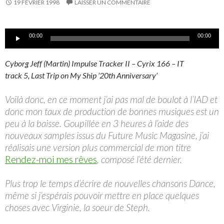
19 FÉVRIER 1998
LAISSER UN COMMENTAIRE
Lecteur
00:00
00:00
audio
Cyborg Jeff (Martin) Impulse Tracker II – Cyrix 166 – IT
track 5, Last Trip on My Ship ’20th Anniversary’
Voilà donc, en ce moment j’ai pas mal de boulot à l’IAD et
donc mon taux de production de bonnes musiques est un
peu à la baisse. Goupillée en 3 heures à l’aide des
nouveaux samples issus du Future Music Magasine, j’ai
réalisais une version plus commercial de mon titre
Rendez-moi mes rêves
, composé l’été dernier.
Plus trop le temps d’écrire de nouvelles chansons Dance,
même si j’espérais pouvoir mettre en place quelques
choses avec Virginie, la soeur de Steph.