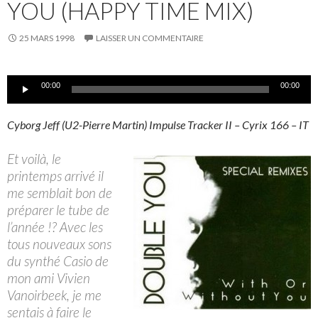
YOU (HAPPY TIME MIX)
25 MARS 1998
LAISSER UN COMMENTAIRE
Lecteur
00:00
00:00
audio
Cyborg Jeff (U2-Pierre Martin) Impulse Tracker II – Cyrix 166 – IT
Et voilà, le
printemps arrivé il
me semblait bon de
préparer le tube de
l’année !? Avec les
tous nouveaux sons
du synthé Casio de
mon ami Vivien
Vanoirbeek, je me
sentais à faire le