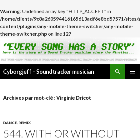
Warning
: Undefined array key "HTTP_ACCEPT" in
/home/clients/9c8a260594416165613adf6e8bd57571/sites/
content/plugins/any-mobile-theme-switcher/any-mobile-
theme-switcher.php
on line
127
Cyborgjeff – Soundtracker musician
ALLER
MENU
AU
PRINCI
CONTENU
Archives par mot-clé : Virginie Dricot
DANCE
,
REMIX
544. WITH OR WITHOUT