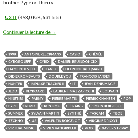
brother Pype or Thierry.
U2.IT
(498,0 KiB, 631 hits)
Continuer la lecture de
→
1998
ANTOINE REECKMANS
CASIO
CHÊNÉE
CYBORG JEFF
CYRIX
DAMIEN BRUINDONCKX
DAMIEN DEVILLE
DANCE
DELPHINE JACQMARD
DIDIER ROMBAUTS
DOUBLE YOU
FRANÇOIS JANSEN
HUNTER
IMPULSE TRACKER II
IT
JEAN-DENIS MAGIS
JEDD
KEYBOARD
LAURENT MAZZAPICCHI
LOUVAIN
NINETIES
PARMY
PIERRE MARTIN
PIERRICK HANSEN
POP
PYPE
REMIX
RUN DMC
SERAING
SIMON BOIGELOT
SUMMER
SYLVAIN MARTIN
SYNTHÉ
TASCAM
TBOB
TECHNO
U2
VALENTIN BOIGELOT
VIRGINIE DRICOT
VIRTUAL MUSIC
VIVIEN VANOIRBEEK
VOIX
XAVIER STRIVAY