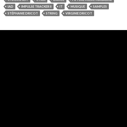
IAD
IMPULSE TRACKER II
IT
MUSIQUE
SAMPLES
STÉPHANIE DRICOT
STRING
VIRGINIE DRICOT