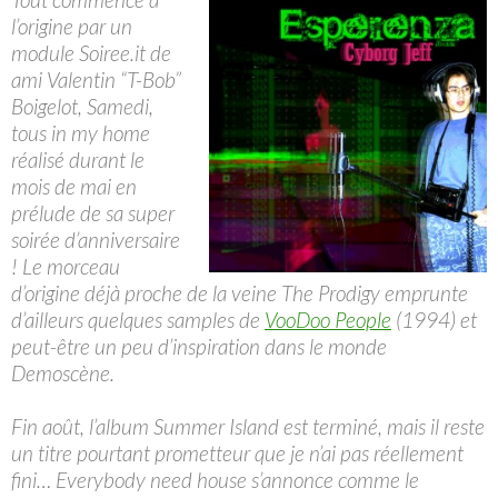
l’origine par un
module Soiree.it de
ami Valentin “T-Bob”
Boigelot, Samedi,
tous in my home
réalisé durant le
mois de mai en
prélude de sa super
soirée d’anniversaire
! Le morceau
d’origine déjà proche de la veine The Prodigy emprunte
d’ailleurs quelques samples de
VooDoo People
(1994) et
peut-être un peu d’inspiration dans le monde
Demoscène.
Fin août, l’album Summer Island est terminé, mais il reste
un titre pourtant prometteur que je n’ai pas réellement
fini… Everybody need house s’annonce comme le