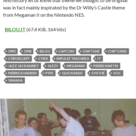
And history let us know that theme we thought to be original
was in fact mainly inspirated by the Dr Willy’s Castle theme
from Megaman II on the Nintendo NES.
BILOU.IT
(67,4 KiB, 164 hits)
1995
1998
BILOU
CAPCOM
CHIPTUNE
CHIPTUNES
CYBORGJEFF
CYRIX
IMPULSE TRACKER II
IT
JAZZ JACK RABBIT
JAZZY
MEGAMAN
PIERRE MARTIN
PIERRICK HANSEN
PYPE
QUICK BASIC
SYNTHÉ
VOC
YAMAHA