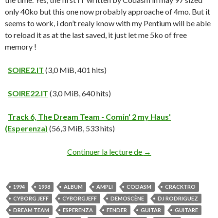
only 40ko but this one now probably approache of 4mo. But it
seems to work, i don’t realy know with my Pentium will be able
to reload it as at the last saved, it just let me 5ko of free
memory !
SOIRE2.IT
(3,0 MiB, 401 hits)
SOIRE22.IT
(3,0 MiB, 640 hits)
Track 6, The Dream Team - Comin' 2 my Haus'
(Esperenza)
(56,3 MiB, 533 hits)
Continuer la lecture de
→
1994
1998
ALBUM
AMPLI
CODASM
CRACKTRO
CYBORG JEFF
CYBORGJEFF
DEMOSCÈNE
DJ RODRIGUEZ
DREAM TEAM
ESPERENZA
FENDER
GUITAR
GUITARE