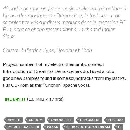
4° partie de mon projet de musique électro thématique à
l’image des musiques de Démoscène, le tout autour de
samples trouvés sur divers modules dans le magasine PC
Fun, dont ce ohoho ressemblant à un chant d’Indien
Sioux.
Coucou à Pierrick, Pype, Doudou et Tbob
Project number 4 of my electro themamtic concept
Introduction of Dream, as Demosceners do. I used a lot of
good new samples found in some soundtracks from my last PC
Fun CD-Rom as this “Ohohoh” apache vocal.
INDIAN.IT
(1,6 MiB, 447 hits)
APACHE
CD-ROM
CYBORG JEFF
DEMOSCÈNE
ELECTRO
IMPULSE TRACKER II
INDIAN
INTRODUCTION OF DREAM
IT