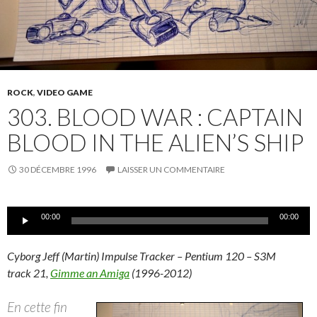
ROCK
,
VIDEO GAME
303. BLOOD WAR : CAPTAIN
BLOOD IN THE ALIEN’S SHIP
30 DÉCEMBRE 1996
LAISSER UN COMMENTAIRE
Lecteur
00:00
00:00
audio
Cyborg Jeff (Martin) Impulse Tracker – Pentium 120 – S3M
track 21,
Gimme an Amiga
(1996-2012)
En cette fin