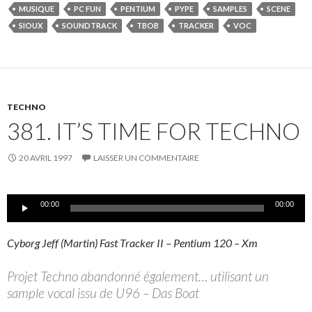
MUSIQUE
PC FUN
PENTIUM
PYPE
SAMPLES
SCENE
SIOUX
SOUNDTRACK
TBOB
TRACKER
VOC
TECHNO
381. IT’S TIME FOR TECHNO
20 AVRIL 1997
LAISSER UN COMMENTAIRE
Lecteur
00:00
00:00
audio
Cyborg Jeff (Martin) Fast Tracker II – Pentium 120 – Xm
Projet Techno abandonné également… utilisant un
sample vocal issu de U96 – Das Boat