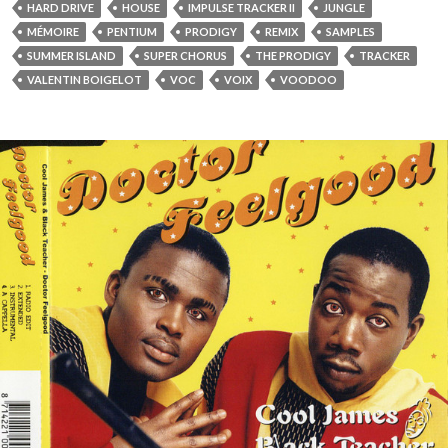
HARD DRIVE
HOUSE
IMPULSE TRACKER II
JUNGLE
MÉMOIRE
PENTIUM
PRODIGY
REMIX
SAMPLES
SUMMER ISLAND
SUPER CHORUS
THE PRODIGY
TRACKER
VALENTIN BOIGELOT
VOC
VOIX
VOODOO