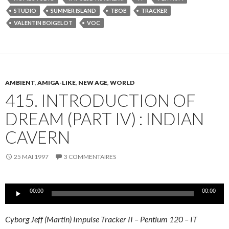
STUDIO
SUMMER ISLAND
TBOB
TRACKER
VALENTIN BOIGELOT
VOC
AMBIENT
,
AMIGA-LIKE
,
NEW AGE
,
WORLD
415. INTRODUCTION OF
DREAM (PART IV) : INDIAN
CAVERN
25 MAI 1997
3 COMMENTAIRES
Lecteur
00:00
00:00
audio
Cyborg Jeff (Martin) Impulse Tracker II – Pentium 120 – IT