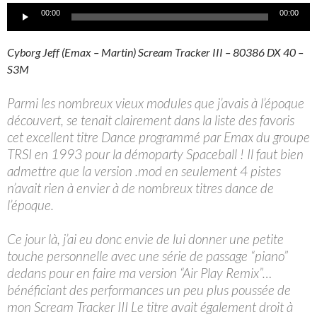
Lecteur
00:00
00:00
audio
Cyborg Jeff (Emax – Martin) Scream Tracker III – 80386 DX 40 –
S3M
Parmi les nombreux vieux modules que j’avais à l’époque
découvert, se tenait clairement dans la liste des favoris
cet excellent titre Dance programmé par Emax du groupe
TRSI en 1993 pour la démoparty Spaceball ! Il faut bien
admettre que la version .mod en seulement 4 pistes
n’avait rien à envier à de nombreux titres dance de
l’époque.
Ce jour là, j’ai eu donc envie de lui donner une petite
touche personnelle avec une série de passage “piano”
dedans pour en faire ma version “Air Play Remix”…
bénéficiant des performances un peu plus poussée de
mon Scream Tracker III Le titre avait également droit à