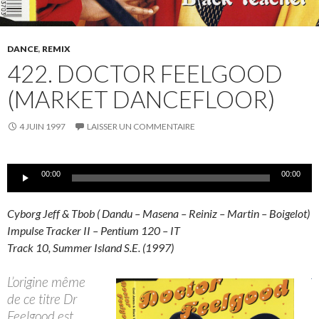
DANCE
,
REMIX
422. DOCTOR FEELGOOD
(MARKET DANCEFLOOR)
4 JUIN 1997
LAISSER UN COMMENTAIRE
Lecteur
00:00
00:00
audio
Cyborg Jeff & Tbob ( Dandu – Masena – Reiniz – Martin – Boigelot)
Impulse Tracker II – Pentium 120 – IT
Track 10, Summer Island S.E. (1997)
L’origine même
de ce titre Dr
Feelgood est