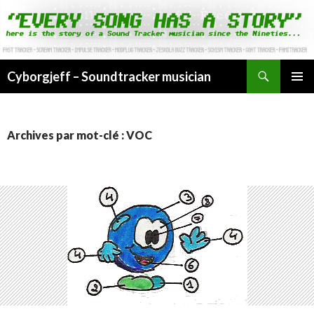
Cyborgjeff – Soundtracker musician
ALLER
MENU
AU
PRINCI
CONTENU
Archives par mot-clé : VOC