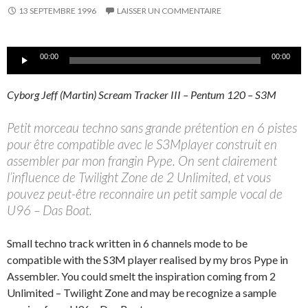
13 SEPTEMBRE 1996
LAISSER UN COMMENTAIRE
Lecteur
00:00
00:00
audio
Cyborg Jeff (Martin) Scream Tracker III – Pentum 120 – S3M
Petit morceau techno sans grande prétention en 6 pistes
pour être compatible avec le S3Mplayer construit en
assembler par mon frangin Pype. On sent clairement
l’influence de Twilight Zone de 2 Unlimited, et vous
pouvez peut-être reconnaire un petit sample vocal de
U96 – Das Boat.
Small techno track written in 6 channels mode to be
compatible with the S3M player realised by my bros Pype in
Assembler. You could smelt the inspiration coming from 2
Unlimited – Twilight Zone and may be recognize a sample