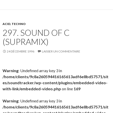
ACID
,
TECHNO
297. SOUND OF C
(SUPRAMIX)
24 DÉCEMBRE 1996
LAISSER UN COMMENTAIRE
Warning
: Undefined array key 3 in
/home/clients/9c8a260594416165613adf6e8bd57571/sit
es/soundtracker/wp-content/plugins/embedded-video-
with-link/embedded-video.php
on line
169
Warning
: Undefined array key 3 in
/home/clients/9c8a260594416165613adf6e8bd57571/sit
es/soundtracker/wp-content/plugins/embedded-video-