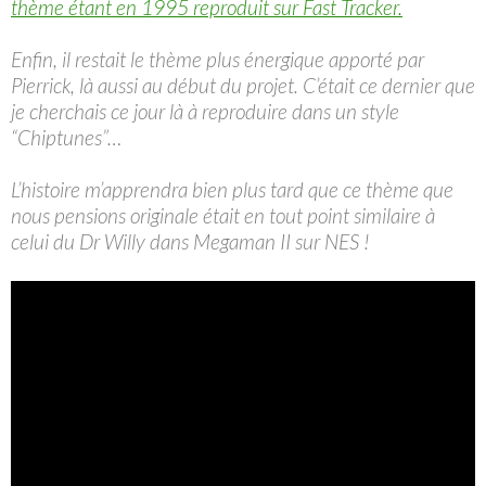
thème étant en 1995 reproduit sur Fast Tracker.
Enfin, il restait le thème plus énergique apporté par
Pierrick, là aussi au début du projet. C’était ce dernier que
je cherchais ce jour là à reproduire dans un style
“Chiptunes”…
L’histoire m’apprendra bien plus tard que ce thème que
nous pensions originale était en tout point similaire à
celui du Dr Willy dans Megaman II sur NES !