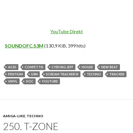
YouTube Direkt
SOUNDOFC.S3M
(130,9 KiB, 399 hits)
ACID
CONFETTIS
CYBORG JEFF
HOUSE
NEW BEAT
PENTIUM
S3M
SCREAM TRACKER III
TECHNO
TRACKER
VINYL
VOC
YOUTUBE
AMIGA-LIKE
,
TECHNO
250. T-ZONE