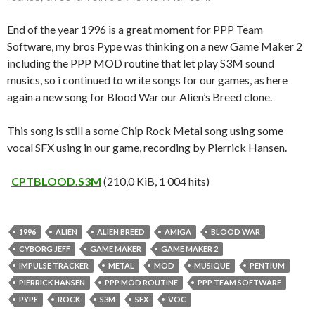
End of the year 1996 is a great moment for PPP Team
Software, my bros Pype was thinking on a new Game Maker 2
including the PPP MOD routine that let play S3M sound
musics, so i continued to write songs for our games, as here
again a new song for Blood War our Alien’s Breed clone.
This song is still a some Chip Rock Metal song using some
vocal SFX using in our game, recording by Pierrick Hansen.
CPTBLOOD.S3M
(210,0 KiB, 1 004 hits)
1996
ALIEN
ALIEN BREED
AMIGA
BLOOD WAR
CYBORG JEFF
GAME MAKER
GAME MAKER 2
IMPULSE TRACKER
METAL
MOD
MUSIQUE
PENTIUM
PIERRICK HANSEN
PPP MOD ROUTINE
PPP TEAM SOFTWARE
PYPE
ROCK
S3M
SFX
VOC