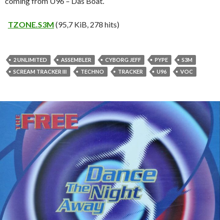
coming from U96 – Das Boat.
TZONE.S3M
(95,7 KiB, 278 hits)
2 UNLIMITED
ASSEMBLER
CYBORG JEFF
PYPE
S3M
SCREAM TRACKER III
TECHNO
TRACKER
U96
VOC