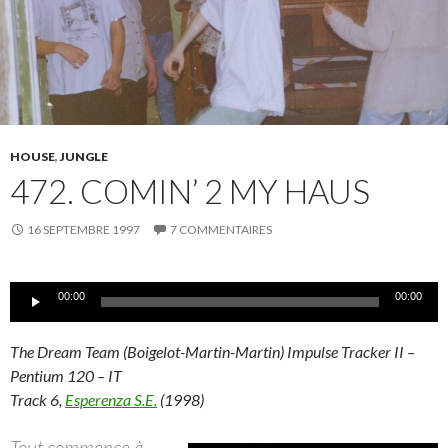
HOUSE
,
JUNGLE
472. COMIN’ 2 MY HAUS
16 SEPTEMBRE 1997
7 COMMENTAIRES
Lecteur
00:00
00:00
audio
The Dream Team (Boigelot-Martin-Martin) Impulse Tracker II –
Pentium 120 – IT
Track 6,
Esperenza S.E.
(1998)
Tout commence à