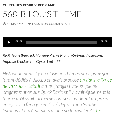
CHIPTUNES
,
REMIX
,
VIDEO GAME
568. BILOU’S THEME
13 MAI 1998
LAISSER UN COMMENTAIRE
Lecteur
00:00
00:00
audio
P.P.P. Team (Pierrick Hansen-Pierre Martin-Sylvain / Capcom)
Impulse Tracker II – Cyrix 166 – IT
Historiquement, il y eu plusieurs thèmes principaux qui
furent dédiés à Bilou. J’en avais proposé
un dans la lignée
de Jazz Jack Rabbit
à mon frangin Pype en pleine
programmation sur Quick Basic et il y avait également le
thème qu’il avait lui même composé au début du projet,
enregistré à l’époque en “live” depuis mon Synthé
Yamaha et qui était alors rejoué au format .VOC.
Ce