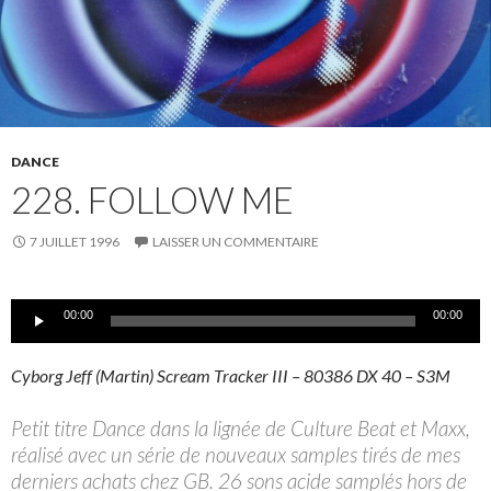
DANCE
228. FOLLOW ME
7 JUILLET 1996
LAISSER UN COMMENTAIRE
Lecteur
00:00
00:00
audio
Cyborg Jeff (Martin) Scream Tracker III – 80386 DX 40 – S3M
Petit titre Dance dans la lignée de Culture Beat et Maxx,
réalisé avec un série de nouveaux samples tirés de mes
derniers achats chez GB. 26 sons acide samplés hors de