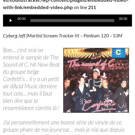
with-link/embedded-video.php
on line
211
Lecteur
00:00
00:00
audio
Cyborg Jeff (Martin) Scream Tracker III – Pentium 120 – S3M
Bon… c’est vrai on
entend le sample de The
Sound of C, hit New Beat
du groupe belge
Confetti’s… il y a un petit
air d’Acid Music derrière
tout cela… mais il faut
bien dire que la
ressemblance s’arrête là !
J’ai personnellement une bonne série de vinyle de ce
groupe phare de ma jeunesse… mais je n’ai que depuis