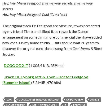
Hey, Hey Mister Feelgood, give me your secrets, give me your
secrets
Hey, Hey Mister Feelgood, Cool it’s perfect !
The original track Dr Feelgood are obscure, it was presented
by my friend Tbob and I liked it, so rework the Dance
arrangement on something more commercial then have added
new vocals in my home studio… But i should wait 20 years to
discover the original euro-dance song from
Cool James & Black
Teacher
.
DCGOOD2.IT
(1 005,9 KiB, 359 hits)
Track 10, Cyborg Jeff & Tbob - Doctor Feelgood
(Summer Island)
(5,3 MiB, 470 hits)
1997
COOL JAMES & BLACK TEACHER
CYBORG JEFF
DANCE
HOME STUDIO
IMPULSE TRACKER II
IT
PENTIUM