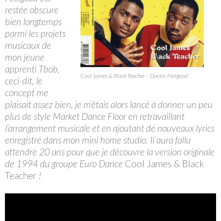
restée obscure
bien longtemps
parmi les projets
musicaux de
mon jeune
apprenti Tbob,
Cool James & Black Teacher – Doctor Feelgood
ceci-dit, le
concept me
plaisait assez bien, je m’étais alors lancé à donner un peu
plus de style Market Dance Floor en retravaillant
l’arrangement musicale et en ajoutant de nouveaux lyrics
enregistré dans mon mini home studio. Il aura fallu
attendre 20 ans pour que je découvre la version originale
de 1994 du groupe Euro Dance
Cool James & Black
Teacher
!