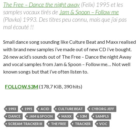
The Free – Dance the night away
(Felix) 1995 et les
samples vocaux tirés de
Jam & Spoon – Follow me
(Plavka) 1993. Des titres peu connu, mais que j’ai pas
mal écouté !!
Small dance song sounding like Culture Beat and Maxx realised
with brand new samples i’ve made out of new CD i’ve bought.
26 new acid’s sounds out of The Free – Dance the night Away
and vocal samples from Jam & Spoon – Follow me… Not well
known songs but that i’ve often listen to.
FOLLOW.S3M
(178,7 KiB, 390 hits)
1993
1995
ACID
CULTURE BEAT
CYBORG JEFF
DANCE
JAM & SPOON
MAXX
S3M
SAMPLS
SCREAM TRACKER III
THE FREE
TRACKER
VOC