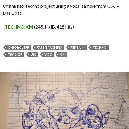
Unfinished Techno project using a vocal sample from U96 –
Das Boat.
TECHNO.XM
(245,1 KiB, 415 hits)
CYBORG JEFF
FAST TRACKER II
PENTIUM
TECHNO
TRACKER
U96
VOC
XM