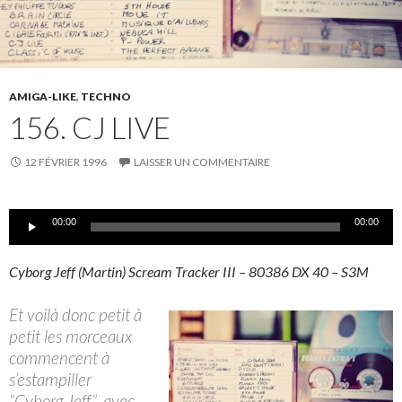
AMIGA-LIKE
,
TECHNO
156. CJ LIVE
12 FÉVRIER 1996
LAISSER UN COMMENTAIRE
Lecteur
00:00
00:00
audio
Cyborg Jeff (Martin) Scream Tracker III – 80386 DX 40 – S3M
Et voilà donc petit à
petit les morceaux
commencent à
s’estampiller
“Cyborg Jeff”, avec