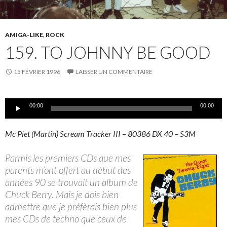
AMIGA-LIKE
,
ROCK
159. TO JOHNNY BE GOOD
15 FÉVRIER 1996
LAISSER UN COMMENTAIRE
Lecteur
00:00
00:00
audio
Mc Piet (Martin) Scream Tracker III – 80386 DX 40 – S3M
Parmis les premiers CDs que mes
parents m’ont offert au début des
années 90 se trouvait un album de
Chuck Berry. Mais je dois bien
admettre que je préfèrais bien plus
mes CDs de techno que ceux de