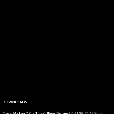
DOWNLOADS
Track 14 - Len D.C. - Titanic [Eyes Dreams]
(4,6 MiB, 31 130 hits)