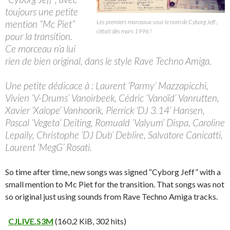
toujours une petite
mention “Mc Piet”
Les premiers morceaux sous le nom de Cyborg Jeff ,
c’était dès mars 1996 !
pour la transition.
Ce morceau n’a lui
rien de bien original, dans le style Rave Techno Amiga.
Une petite dédicace à : Laurent ‘Parmy’ Mazzapicchi,
Vivien ‘V-Drums’ Vanoirbeek, Cédric ‘Vanoïd’ Vanrutten,
Xavier ‘Xalope’ Vanhoorik, Pierrick ‘DJ 3.14’ Hansen,
Pascal ‘Vegeta’ Deiting, Romuald ‘Valyum’ Dispa, Caroline
Lepaily, Christophe ‘DJ Dub’ Deblire, Salvatore Canicatti,
Laurent ‘MegG’ Rosati.
So time after time, new songs was signed “Cyborg Jeff” with a
small mention to Mc Piet for the transition. That songs was not
so original just using sounds from Rave Techno Amiga tracks.
CJLIVE.S3M
(160,2 KiB, 302 hits)