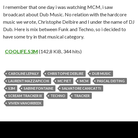
I remember that one day i was watching MCM, i saw
broadcast about Dub Music. No relation with the hardcore
music we wrote, Christophe Delbire and I under the name of DJ
Dub. Here is mix between Funk and Techno, so i decided to
have some try in that musical category.
COOLIFE.S3M
(142,8 KiB, 344 hits)
CAROLINE LEPAILY
CHRISTOPHE DEBLIRE
DUB MUSIC
LAURENT MAZZAPICCHI
MC PIET
MCM
PASCAL DEITING
S3M
SABINE FONTAINE
SALVATORE CANICATTI
SCREAM TRACKER III
TECHNO
TRACKER
VIVIEN VANOIRBEEK