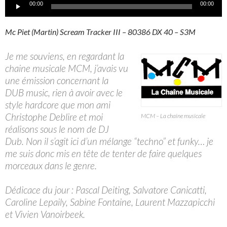
Lecteur
00:00
00:00
audio
Mc Piet (Martin) Scream Tracker III – 80386 DX 40 – S3M
Je me souviens, en regardant la
chaine musicale MCM, j’avais vu
une émission concernant la
DUB music, rien à avoir avec le
style hardcore que mon ami
Christophe Deblire et moi
MCM – La chaine musicale
réalisons sous le nom de DJ
Dub. Non il s’agit ici d’un mélange “techno” et funky… je
me suis donc mis en tête de tenter de faire quelques
morceaux dans le genre.
Dédicace du jour : Pascal Deiting, Salvatore Canicatti,
Caroline Lepaily, Sabine Fontaine, Laurent Mazzapicchi
et Vivien Vanoirbeek.