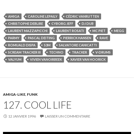
AMIGA
CAROLINE LEPAILY
CÉDRIC VANRUTTEN
CHRISTOPHE DEBLIRE
CYBORG JEFF
DJ DUB
LAURENT MAZZAPICCHI
LAURENT ROSATI
MC PIET
MEGG
PARMY
PASCAL DEITING
PIERRICK HANSEN
RAVE
ROMUALD DISPA
S3M
SALVATORE CANICATTI
SCREAM TRACKER III
TECHNO
TRACKER
V-DRUMS
VALYUM
VIVIEN VANOIRBEEK
XAVIER VAN HOORICK
AMIGA-LIKE
,
FUNK
127. COOL LIFE
12 JANVIER 1996
LAISSER UN COMMENTAIRE