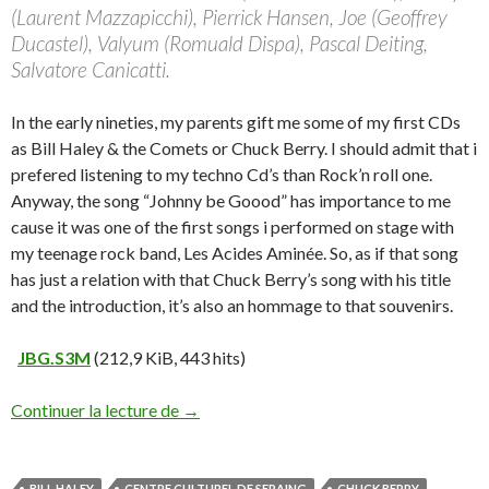
(Laurent Mazzapicchi), Pierrick Hansen, Joe (Geoffrey
Ducastel), Valyum (Romuald Dispa), Pascal Deiting,
Salvatore Canicatti.
In the early nineties, my parents gift me some of my first CDs
as Bill Haley & the Comets or Chuck Berry. I should admit that i
prefered listening to my techno Cd’s than Rock’n roll one.
Anyway, the song “Johnny be Goood” has importance to me
cause it was one of the first songs i performed on stage with
my teenage rock band, Les Acides Aminée. So, as if that song
has just a relation with that Chuck Berry’s song with his title
and the introduction, it’s also an hommage to that souvenirs.
JBG.S3M
(212,9 KiB, 443 hits)
Continuer la lecture de
→
BILL HALEY
CENTRE CULTUREL DE SERAING
CHUCK BERRY