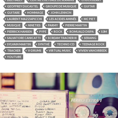
GEOFFREY DUCASTEL
GROUPE DE MUSIQUE
GUITAR
GUITARE
HOMMAGE
JOHN LENNON
LAURENT MAZZAPICCHI
LES ACIDES AMINÉS
MC PIET
MUSIQUE
NINETIES
PARMY
PIERRE MARTIN
PIERRICK HANSEN
PYPE
ROCK
ROMUALD DISPA
S3M
SALVATORE CANICATTI
SCREAM TRACKER III
SERAING
SYLVAIN MARTIN
SYNTHÉ
TECHNO CD
TEENAGE ROCK
TRACKER
V-DRUMS
VIRTUAL MUSIC
VIVIEN VANOIRBEEK
YOUTUBE