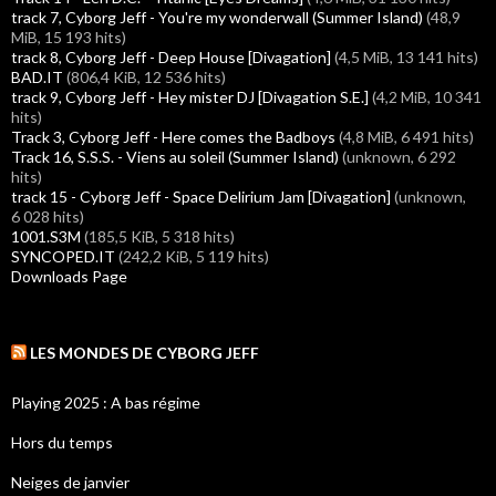
track 7, Cyborg Jeff - You're my wonderwall (Summer Island)
(48,9
MiB, 15 193 hits)
track 8, Cyborg Jeff - Deep House [Divagation]
(4,5 MiB, 13 141 hits)
BAD.IT
(806,4 KiB, 12 536 hits)
track 9, Cyborg Jeff - Hey mister DJ [Divagation S.E.]
(4,2 MiB, 10 341
hits)
Track 3, Cyborg Jeff - Here comes the Badboys
(4,8 MiB, 6 491 hits)
Track 16, S.S.S. - Viens au soleil (Summer Island)
(unknown, 6 292
hits)
track 15 - Cyborg Jeff - Space Delirium Jam [Divagation]
(unknown,
6 028 hits)
1001.S3M
(185,5 KiB, 5 318 hits)
SYNCOPED.IT
(242,2 KiB, 5 119 hits)
Downloads Page
LES MONDES DE CYBORG JEFF
Playing 2025 : A bas régime
Hors du temps
Neiges de janvier