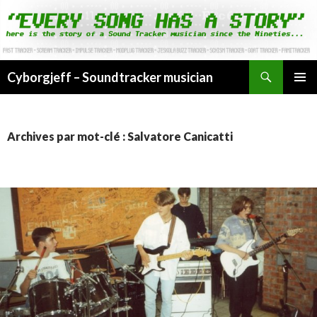
Cyborgjeff – Soundtracker musician
ALLER
MENU
AU
PRINCI
CONTENU
Archives par mot-clé : Salvatore Canicatti