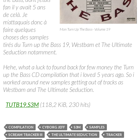
fan il y avait 5 ans
de celà. Je
m’attaquais donc à
faire quelques
Mon Turn Up The Bass- Volume 19
choses des samples
tirés du Turn up the Bass 19, Westbam et The Ultimate
Seduction notamment.
Hehe, what a luck to found back for few money the Turn
up the Bass CD compilation that i loved 5 years ago. So i
worked around new samples getting out of tracks as
Westbam and The Ultimate Seduction.
TUTB19.S3M
(118,2 KiB, 230 hits)
COMPILATION
CYBORG JEFF
S3M
SAMPLES
SCREAM TRACKER III
THE ULTIMATE SEDUCTION
TRACKER