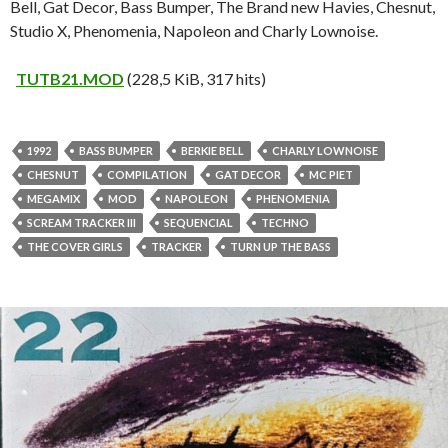
Bell, Gat Decor, Bass Bumper, The Brand new Havies, Chesnut,
Studio X, Phenomenia, Napoleon and Charly Lownoise.
TUTB21.MOD
(228,5 KiB, 317 hits)
1992
BASS BUMPER
BERKIE BELL
CHARLY LOWNOISE
CHESNUT
COMPILATION
GAT DECOR
MC PIET
MEGAMIX
MOD
NAPOLEON
PHENOMENIA
SCREAM TRACKER III
SEQUENCIAL
TECHNO
THE COVER GIRLS
TRACKER
TURN UP THE BASS