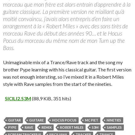
morceau que mon frère est alors entrain d’apprendre à la
guitare classique. La première version ne m’aillant qu’à
moitié convaincu, j’avais alors entrepris d’en faire un
arrangement à la « Robert Miles » avec des sons tirès de
morceau Rave du début des années 90… et le Hocus
Pocus du morceau du même nom de mon Turn up the
Bass.
Unimaginable mix of a Trance/Rave track and the song my
brother Pype learning with his classical guitar. The first version
was not enough intersting, so i’ve mixed it in a Robert Miles
style with Rave samples from the start of the nineties.
SICILI2.S3M
(88,9 KiB, 351 hits)
GUITAR
GUITARE
HOCUS POCUS
MC PIET
NINETIES
PYPE
RAVE
REMIX
ROBERT MILES
S3M
SAMPLES
SCREAM TRACKER III
SISCILIANA
TRACKER
TRANCE