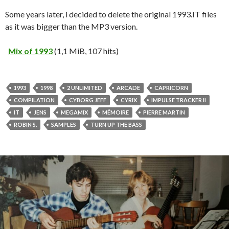
Some years later, i decided to delete the original 1993.IT files
as it was bigger than the MP3 version.
Mix of 1993
(1,1 MiB, 107 hits)
1993
1998
2 UNLIMITED
ARCADE
CAPRICORN
COMPILATION
CYBORG JEFF
CYRIX
IMPULSE TRACKER II
IT
JENS
MEGAMIX
MÉMOIRE
PIERRE MARTIN
ROBIN S.
SAMPLES
TURN UP THE BASS