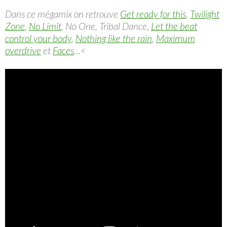
Dans ce mégamix on retrouve
Get ready for this
,
Twilight
Zone
,
No Limit
, No One, Tribal Dance,
Let the beat
control your body
,
Nothing like the rain
,
Maximum
overdrive
et
Faces
…<