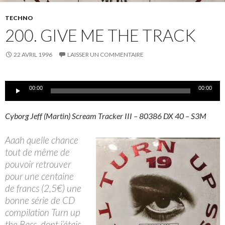
TECHNO
200. GIVE ME THE TRACK
22 AVRIL 1996
LAISSER UN COMMENTAIRE
Lecteur
00:00
00:00
audio
Cyborg Jeff (Martin) Scream Tracker III – 80386 DX 40 – S3M
Aaah quelle chance
tout de même de
pouvoir retrouver
pour une centaine
de francs (2,5€) une
bonne série de CD
compilation Turn up
the Bass, dont j’étais