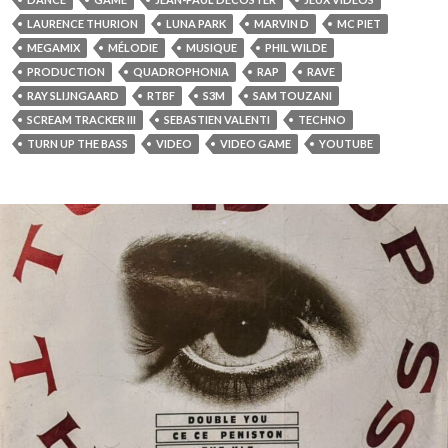
LAURENCE THURION
LUNA PARK
MARVIN D
MC PIET
MEGAMIX
MÉLODIE
MUSIQUE
PHIL WILDE
PRODUCTION
QUADROPHONIA
RAP
RAVE
RAY SLIJNGAARD
RTBF
S3M
SAM TOUZANI
SCREAM TRACKER III
SEBASTIEN VALENTI
TECHNO
TURN UP THE BASS
VIDEO
VIDEO GAME
YOUTUBE