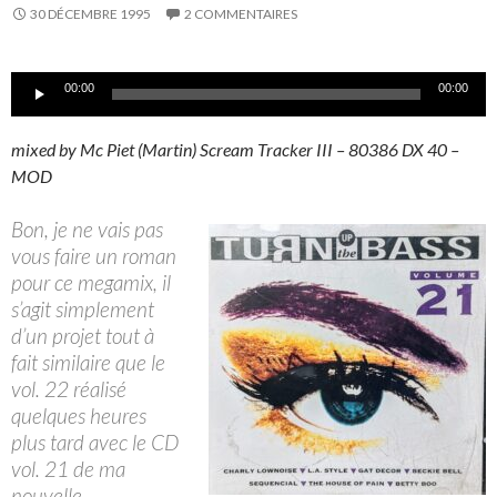
30 DÉCEMBRE 1995
2 COMMENTAIRES
Lecteur
00:00
00:00
audio
mixed by Mc Piet (Martin) Scream Tracker III – 80386 DX 40 –
MOD
Bon, je ne vais pas
vous faire un roman
pour ce megamix, il
s’agit simplement
d’un projet tout à
fait similaire que le
vol. 22 réalisé
quelques heures
plus tard avec le CD
vol. 21 de ma
nouvelle