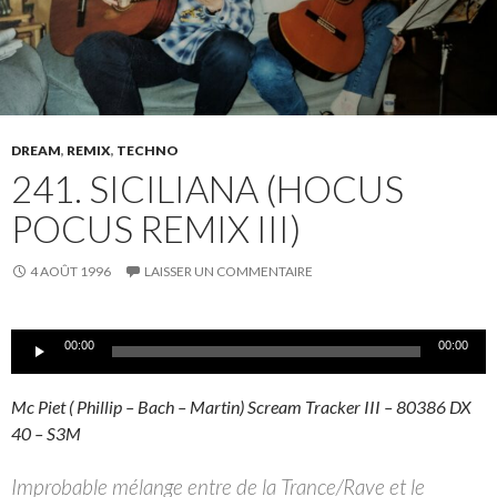
DREAM
,
REMIX
,
TECHNO
241. SICILIANA (HOCUS
POCUS REMIX III)
4 AOÛT 1996
LAISSER UN COMMENTAIRE
Lecteur
00:00
00:00
audio
Mc Piet ( Phillip – Bach – Martin) Scream Tracker III – 80386 DX
40 – S3M
Improbable mélange entre de la Trance/Rave et le