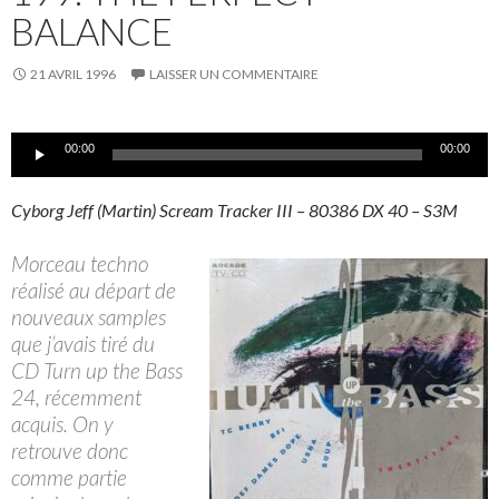
BALANCE
21 AVRIL 1996
LAISSER UN COMMENTAIRE
Lecteur
00:00
00:00
audio
Cyborg Jeff (Martin) Scream Tracker III – 80386 DX 40 – S3M
Morceau techno
réalisé au départ de
nouveaux samples
que j’avais tiré du
CD Turn up the Bass
24, récemment
acquis. On y
retrouve donc
comme partie