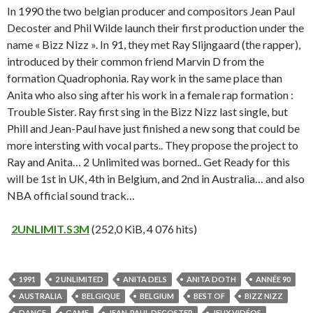
In 1990 the two belgian producer and compositors Jean Paul
Decoster and Phil Wilde launch their first production under the
name « Bizz Nizz ». In 91, they met Ray Slijngaard (the rapper),
introduced by their common friend Marvin D from the
formation Quadrophonia. Ray work in the same place than
Anita who also sing after his work in a female rap formation :
Trouble Sister. Ray first sing in the Bizz Nizz last single, but
Phill and Jean-Paul have just finished a new song that could be
more intersting with vocal parts.. They propose the project to
Ray and Anita… 2 Unlimited was borned.. Get Ready for this
will be 1st in UK, 4th in Belgium, and 2nd in Australia… and also
NBA official sound track…
2UNLIMIT.S3M
(252,0 KiB, 4 076 hits)
1991
2 UNLIMITED
ANITA DELS
ANITA DOTH
ANNÉE 90
AUSTRALIA
BELGIQUE
BELGIUM
BEST OF
BIZZ NIZZ
DANCE
GAME
JEAN-PAUL DECOSTER
JEUX VIDÉOS