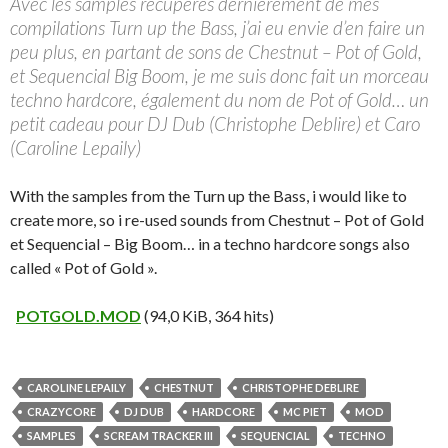
Avec les samples récupérés dernièrement de mes
compilations Turn up the Bass, j’ai eu envie d’en faire un
peu plus, en partant de sons de Chestnut – Pot of Gold,
et Sequencial Big Boom, je me suis donc fait un morceau
techno hardcore, également du nom de Pot of Gold… un
petit cadeau pour DJ Dub (Christophe Deblire) et Caro
(Caroline Lepaily)
With the samples from the Turn up the Bass, i would like to
create more, so i re-used sounds from Chestnut – Pot of Gold
et Sequencial – Big Boom… in a techno hardcore songs also
called « Pot of Gold ».
POTGOLD.MOD
(94,0 KiB, 364 hits)
CAROLINE LEPAILY
CHESTNUT
CHRISTOPHE DEBLIRE
CRAZYCORE
DJ DUB
HARDCORE
MC PIET
MOD
SAMPLES
SCREAM TRACKER III
SEQUENCIAL
TECHNO