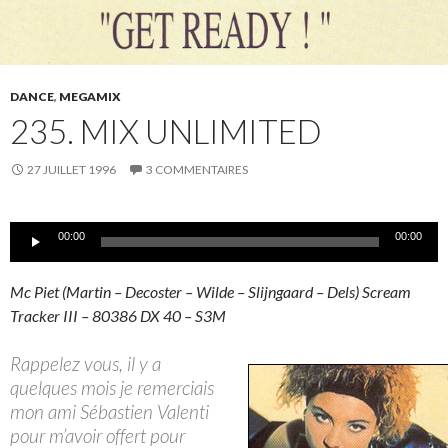
DANCE
,
MEGAMIX
235. MIX UNLIMITED
27 JUILLET 1996
3 COMMENTAIRES
Lecteur
00:00
00:00
audio
Mc Piet (Martin – Decoster – Wilde – Slijngaard – Dels) Scream
Tracker III – 80386 DX 40 – S3M
Rappelez vous, il y a
quelques mois je remerciais
mon ami Sébastien Valenti
pour m’avoir offert pour