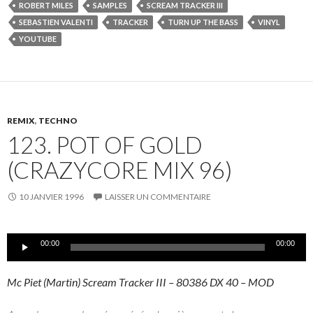
ROBERT MILES
SAMPLES
SCREAM TRACKER III
SEBASTIEN VALENTI
TRACKER
TURN UP THE BASS
VINYL
YOUTUBE
REMIX
,
TECHNO
123. POT OF GOLD
(CRAZYCORE MIX 96)
10 JANVIER 1996
LAISSER UN COMMENTAIRE
Lecteur
00:00
00:00
audio
Mc Piet (Martin) Scream Tracker III – 80386 DX 40 – MOD