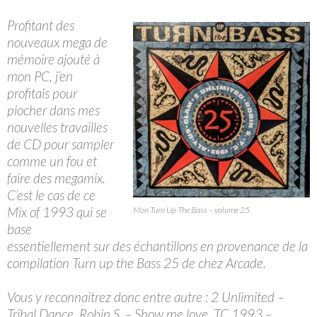
Profitant des
nouveaux mega de
mémoire ajouté à
mon PC, j’en
profitais pour
piocher dans mes
nouvelles travailles
de CD pour sampler
comme un fou et
faire des megamix.
C’est le cas de ce
Mix of 1993 qui se
Mon Turn Up The Bass – volume 25
base
essentiellement sur des échantillons en provenance de la
compilation Turn up the Bass 25 de chez Arcade.
Vous y reconnaitrez donc entre autre : 2 Unlimited –
Tribal Dance, Robin S. – Show me love, TC 1993 –