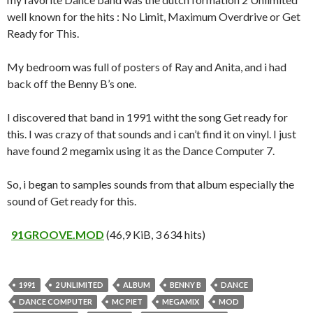
well known for the hits : No Limit, Maximum Overdrive or Get
Ready for This.
My bedroom was full of posters of Ray and Anita, and i had
back off the Benny B’s one.
I discovered that band in 1991 witht the song Get ready for
this. I was crazy of that sounds and i can’t find it on vinyl. I just
have found 2 megamix using it as the Dance Computer 7.
So, i began to samples sounds from that album especially the
sound of Get ready for this.
91GROOVE.MOD
(46,9 KiB, 3 634 hits)
1991
2 UNLIMITED
ALBUM
BENNY B
DANCE
DANCE COMPUTER
MC PIET
MEGAMIX
MOD