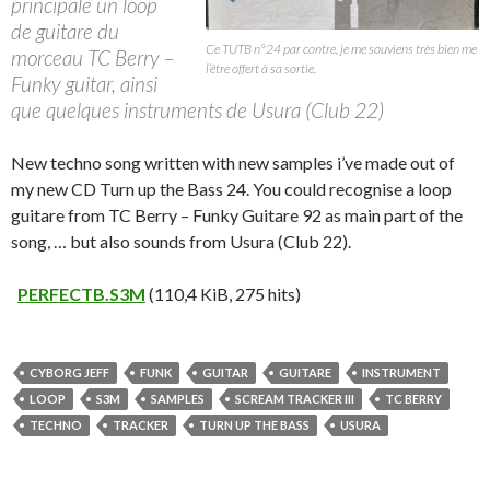
principale un loop
de guitare du
Ce TUTB n°24 par contre, je me souviens très bien me
morceau TC Berry –
l’être offert à sa sortie.
Funky guitar, ainsi
que quelques instruments de Usura (Club 22)
New techno song written with new samples i’ve made out of
my new CD Turn up the Bass 24. You could recognise a loop
guitare from TC Berry – Funky Guitare 92 as main part of the
song, … but also sounds from Usura (Club 22).
PERFECTB.S3M
(110,4 KiB, 275 hits)
CYBORG JEFF
FUNK
GUITAR
GUITARE
INSTRUMENT
LOOP
S3M
SAMPLES
SCREAM TRACKER III
TC BERRY
TECHNO
TRACKER
TURN UP THE BASS
USURA