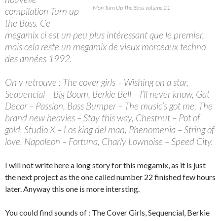
Mon Turn Up The Bass volume 21
compilation Turn up
the Bass. Ce
megamix ci est un peu plus intéressant que le premier,
mais cela reste un megamix de vieux morceaux techno
des années 1992.
On y retrouve : The cover girls – Wishing on a star,
Sequencial – Big Boom, Berkie Bell – I’ll never know, Gat
Decor – Passion, Bass Bumper – The music’s got me, The
brand new heavies – Stay this way, Chestnut – Pot of
gold, Studio X – Los king del man, Phenomenia – String of
love, Napoleon – Fortuna, Charly Lownoise – Speed City.
I will not write here a long story for this megamix, as it is just
the next project as the one called number 22 finished few hours
later. Anyway this one is more intersting.
You could find sounds of : The Cover Girls, Sequencial, Berkie