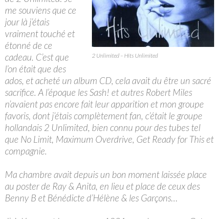
me souviens que ce
jour là j’étais
vraiment touché et
étonné de ce
cadeau. C’est que
2 Unlimited – Hits Unlimited
l’on était que des
ados, et acheté un album CD, cela avait du être un sacré
sacrifice. A l’époque les Sash! et autres Robert Miles
n’avaient pas encore fait leur apparition et mon groupe
favoris, dont j’étais complètement fan, c’était le groupe
hollandais 2 Unlimited, bien connu pour des tubes tel
que No Limit, Maximum Overdrive, Get Ready for This et
compagnie.
Ma chambre avait depuis un bon moment laissée place
au poster de Ray & Anita, en lieu et place de ceux des
Benny B et Bénédicte d’Hélène & les Garçons…