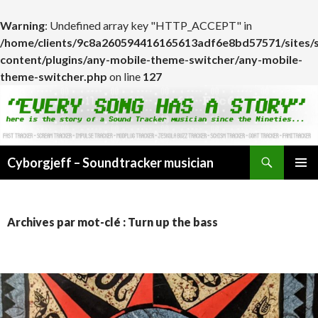
Warning
: Undefined array key "HTTP_ACCEPT" in
/home/clients/9c8a260594416165613adf6e8bd57571/sites/
content/plugins/any-mobile-theme-switcher/any-mobile-
theme-switcher.php
on line
127
Cyborgjeff – Soundtracker musician
ALLER
MENU
AU
PRINCI
CONTENU
Archives par mot-clé : Turn up the bass