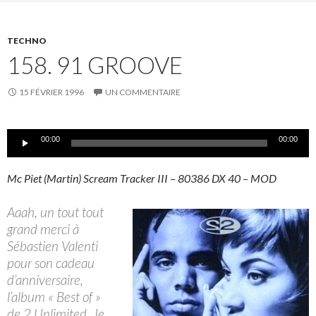
TECHNO
158. 91 GROOVE
15 FÉVRIER 1996
UN COMMENTAIRE
Lecteur
00:00
00:00
audio
Mc Piet (Martin) Scream Tracker III – 80386 DX 40 – MOD
Aaah, un tout tout
grand merci à
Sébastien Valenti
pour son cadeau
d’anniversaire,
l’album « Best of »
de 2 Unlimited. Je