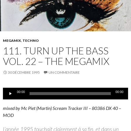
MEGAMIX
,
TECHNO
111. TURN UP THE BASS
VOL. 22 – THE MEGAMIX
30 DÉCEMBRE 1995
UN COMMENTAIRE
Lecteur
00:00
00:00
audio
mixed by Mc Piet (Martin) Scream Tracker III – 80386 DX 40 –
MOD
L’année 1995 touchait clairement à sa fin, et dans un