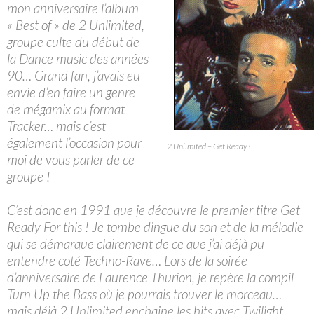
mon anniversaire l’album
« Best of » de 2 Unlimited,
groupe culte du début de
la Dance music des années
90… Grand fan, j’avais eu
envie d’en faire un genre
de mégamix au format
Tracker… mais c’est
également l’occasion pour
2 Unlimited – Get Ready !
moi de vous parler de ce
groupe !
C’est donc en 1991 que je découvre le premier titre Get
Ready For this ! Je tombe dingue du son et de la mélodie
qui se démarque clairement de ce que j’ai déjà pu
entendre coté Techno-Rave… Lors de la soirée
d’anniversaire de Laurence Thurion, je repère la compil
Turn Up the Bass où je pourrais trouver le morceau…
mais déjà 2 Unlimited enchaine les hits avec Twilight