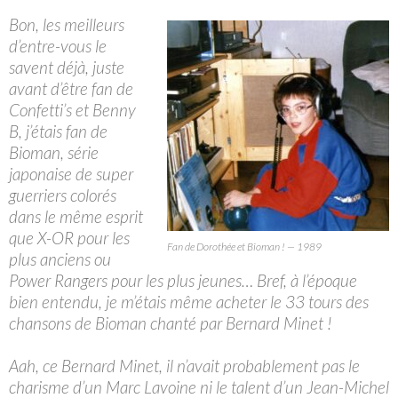
Bon, les meilleurs
d’entre-vous le
savent déjà, juste
avant d’être fan de
Confetti’s et Benny
B, j’étais fan de
Bioman, série
japonaise de super
guerriers colorés
dans le même esprit
que X-OR pour les
Fan de Dorothée et Bioman ! — 1989
plus anciens ou
Power Rangers pour les plus jeunes… Bref, à l’époque
bien entendu, je m’étais même acheter le 33 tours des
chansons de Bioman chanté par Bernard Minet !
Aah, ce Bernard Minet, il n’avait probablement pas le
charisme d’un Marc Lavoine ni le talent d’un Jean-Michel