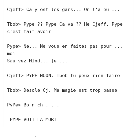
Cjeff> Ca y est les gars... On l'a eu ... 

Tbob> Pype ?? Pype Ca va ?? He Cjeff, Pype 
c'est fait avoir

Pype> Ne... Ne vous en faites pas pour ... 
moi

Sau vez Mind... je ... 

Cjeff> PYPE NOON. Tbob tu peux rien faire

Tbob> Desole Cj. Ma magie est trop basse

PyPe> Bo n ch . . .

 PYPE VOIT LA MORT