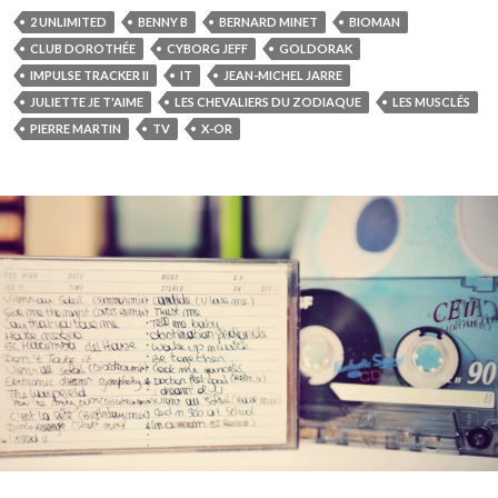
2 UNLIMITED
BENNY B
BERNARD MINET
BIOMAN
CLUB DOROTHÉE
CYBORG JEFF
GOLDORAK
IMPULSE TRACKER II
IT
JEAN-MICHEL JARRE
JULIETTE JE T'AIME
LES CHEVALIERS DU ZODIAQUE
LES MUSCLÉS
PIERRE MARTIN
TV
X-OR