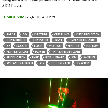
S3M Player.
C64FX.S3M
(25,4 KiB, 451 hits)
AMIGA
C64
CHIPTUNE
CHIPTUNES
CHRIS HUELSBECK
COMMODORE
COMPUTER
GAME
JEAN-MICHEL JARRE
K7
LOCO64
LOOP
MUSIQUE
NINETIES
PENTIUM
PETITE MUSIQUE
PLAYER
PPP TEAM SOFTWARE
PRODUCTION
PYPE
ROB HUBBARD
S3M
SAMPLES
SCREAM TRACKER III
SFX
SOUNDTRACK
TRACKER