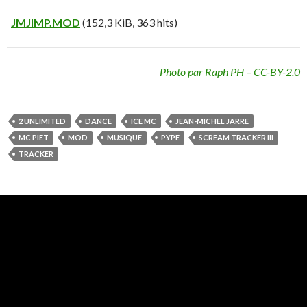
JMJIMP.MOD
(152,3 KiB, 363 hits)
Photo par Raph PH – CC-BY-2.0
2 UNLIMITED
DANCE
ICE MC
JEAN-MICHEL JARRE
MC PIET
MOD
MUSIQUE
PYPE
SCREAM TRACKER III
TRACKER