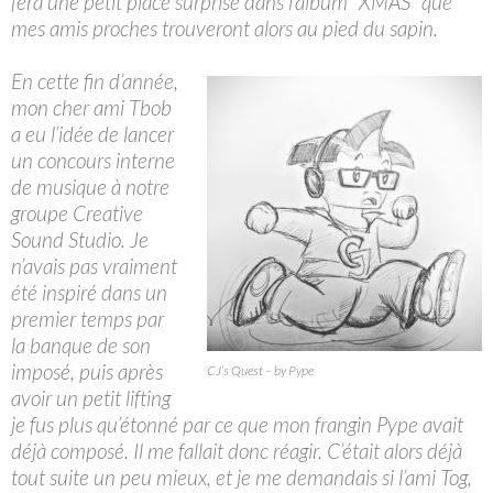
fera une petit place surprise dans l’album “XMAS” que
mes amis proches trouveront alors au pied du sapin.
En cette fin d’année,
mon cher ami Tbob
a eu l’idée de lancer
un concours interne
de musique à notre
groupe Creative
Sound Studio. Je
n’avais pas vraiment
été inspiré dans un
premier temps par
la banque de son
imposé, puis après
CJ’s Quest – by Pype
avoir un petit lifting
je fus plus qu’étonné par ce que mon frangin Pype avait
déjà composé. Il me fallait donc réagir. C’était alors déjà
tout suite un peu mieux, et je me demandais si l’ami Tog,