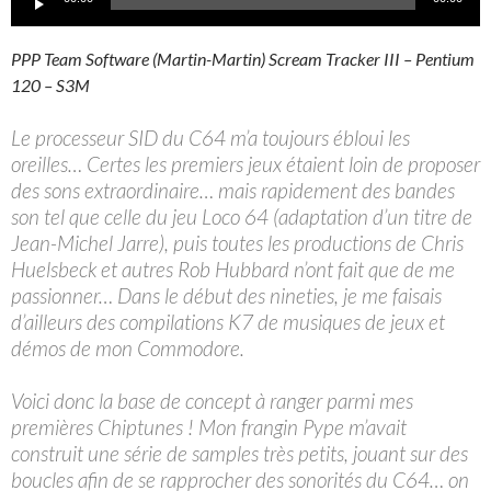
audio
PPP Team Software (Martin-Martin) Scream Tracker III – Pentium
120 – S3M
Le processeur SID du C64 m’a toujours ébloui les
oreilles… Certes les premiers jeux étaient loin de proposer
des sons extraordinaire… mais rapidement des bandes
son tel que celle du jeu Loco 64 (adaptation d’un titre de
Jean-Michel Jarre), puis toutes les productions de Chris
Huelsbeck et autres Rob Hubbard n’ont fait que de me
passionner… Dans le début des nineties, je me faisais
d’ailleurs des compilations K7 de musiques de jeux et
démos de mon Commodore.
Voici donc la base de concept à ranger parmi mes
premières Chiptunes ! Mon frangin Pype m’avait
construit une série de samples très petits, jouant sur des
boucles afin de se rapprocher des sonorités du C64… on