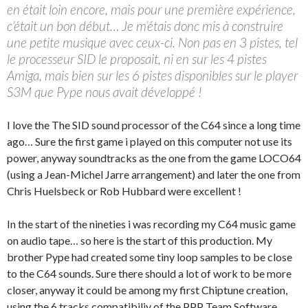
en était loin encore, mais pour une première expérience,
c’était un bon début… Je m’étais donc mis à construire
une petite musique avec ceux-ci. Non pas en 3 pistes, tel
le processeur SID le proposait, ni en sur les 4 pistes
Amiga, mais bien sur les 6 pistes disponibles sur le player
S3M que Pype nous avait développé !
I love the The SID sound processor of the C64 since a long time
ago… Sure the first game i played on this computer not use its
power, anyway soundtracks as the one from the game LOCO64
(using a Jean-Michel Jarre arrangement) and later the one from
Chris Huelsbeck or Rob Hubbard were excellent !
In the start of the nineties i was recording my C64 music game
on audio tape… so here is the start of this production. My
brother Pype had created some tiny loop samples to be close
to the C64 sounds. Sure there should a lot of work to be more
closer, anyway it could be among my first Chiptune creation,
using the 6 tracks compatibiliy of the PPP Team Software