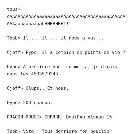
tous> 
AAAAAAAAAAAaaaaaaaaaAAAAAAAAaAAAAAaaaaAAAAAA
AAAaaaaaaaaaahHHHHHHH!!

Tbob> il ... il ... il nous a vus...

Cjeff> Pype, il a combien de points de vie ?

Pype> A premiere vue, comme ca, je dirais 
dans les 4533579243.

Cjeff> Glups.. Et nous.

Pype> 200 chacun.

DRAGON ROUGE> GRRRRR. BoutFeu niveau 15.

Tbob> Vite ! Tous derriere mon bouclier 