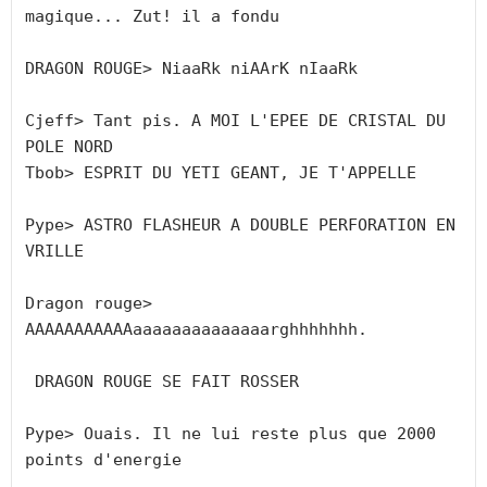
magique... Zut! il a fondu

DRAGON ROUGE> NiaaRk niAArK nIaaRk

Cjeff> Tant pis. A MOI L'EPEE DE CRISTAL DU 
POLE NORD

Tbob> ESPRIT DU YETI GEANT, JE T'APPELLE

Pype> ASTRO FLASHEUR A DOUBLE PERFORATION EN 
VRILLE

Dragon rouge> 
AAAAAAAAAAAaaaaaaaaaaaaaarghhhhhhh.

 DRAGON ROUGE SE FAIT ROSSER

Pype> Ouais. Il ne lui reste plus que 2000 
points d'energie
