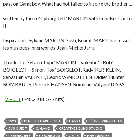
past on Gameboy. What had not failed to inspire the brother …
written by Pierre ‘Cyborg Jeff’ MARTIN with Impulse Tracker
II
Inspiration : Sylvain MARTIN, Sash’, Benoit ‘MAF’ Charcosset,
les musiques Innerworlds, Jean-Michel Jarre
Thanks to : Sylvain ‘Pype’ MARTIN – Valentin ‘TBob’
BOIGELOT – Simon ‘Tog’ BOIGELOT, Rudy ‘KLR’ KLEIN,
Sébastien VALENTI, Cédric VANRUTTEN, Didier ‘Hunter’
ROMBAUTS, Pierrick HANSEN, Romulad ‘Valyum’ DISPA.
VIP1.IT
(948,2 KiB, 577 hits)
1998
BENOIT CHARCOSSET
CASIO
CÉDRIC VANRUTTEN
CJ'S QUEST
CJ-LAND
CREATIVE SOUND STUDIO
CYBORG JEFF
CYBORGELIS
CYRIX
EYES DREAMS