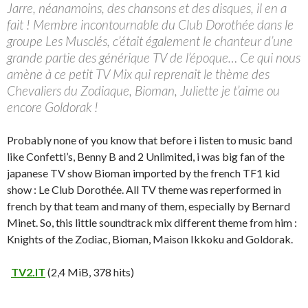
Jarre, néanamoins, des chansons et des disques, il en a
fait ! Membre incontournable du Club Dorothée dans le
groupe Les Musclés, c’était également le chanteur d’une
grande partie des générique TV de l’époque… Ce qui nous
amène à ce petit TV Mix qui reprenait le thème des
Chevaliers du Zodiaque, Bioman, Juliette je t’aime ou
encore Goldorak !
Probably none of you know that before i listen to music band
like Confetti’s, Benny B and 2 Unlimited, i was big fan of the
japanese TV show Bioman imported by the french TF1 kid
show : Le Club Dorothée. All TV theme was reperformed in
french by that team and many of them, especially by Bernard
Minet. So, this little soundtrack mix different theme from him :
Knights of the Zodiac, Bioman, Maison Ikkoku and Goldorak.
TV2.IT
(2,4 MiB, 378 hits)