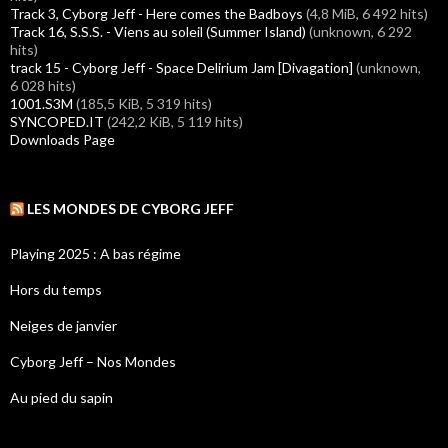
Track 3, Cyborg Jeff - Here comes the Badboys
(4,8 MiB, 6 492 hits)
Track 16, S.S.S. - Viens au soleil (Summer Island)
(unknown, 6 292
hits)
track 15 - Cyborg Jeff - Space Delirium Jam [Divagation]
(unknown,
6 028 hits)
1001.S3M
(185,5 KiB, 5 319 hits)
SYNCOPED.IT
(242,2 KiB, 5 119 hits)
Downloads Page
LES MONDES DE CYBORG JEFF
Playing 2025 : A bas régime
Hors du temps
Neiges de janvier
Cyborg Jeff – Nos Mondes
Au pied du sapin