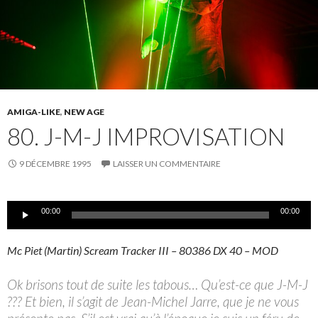
AMIGA-LIKE
,
NEW AGE
80. J-M-J IMPROVISATION
9 DÉCEMBRE 1995
LAISSER UN COMMENTAIRE
Lecteur
00:00
00:00
audio
Mc Piet (Martin) Scream Tracker III – 80386 DX 40 – MOD
Ok brisons tout de suite les tabous… Qu’est-ce que J-M-J
??? Et bien, il s’agit de Jean-Michel Jarre, que je ne vous