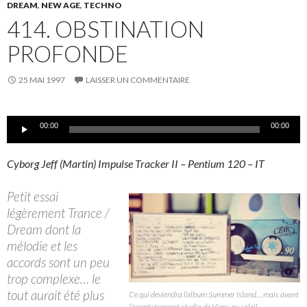
DREAM
,
NEW AGE
,
TECHNO
414. OBSTINATION
PROFONDE
25 MAI 1997
LAISSER UN COMMENTAIRE
Lecteur
00:00
00:00
audio
Cyborg Jeff (Martin) Impulse Tracker II – Pentium 120 – IT
Petit essai
légèrement Trance /
Dream dont la
mélodie et les
accords sont un peu
trop complexe… le
tout aurait été plus
Ce qui deviendra l’album Summer Island… mais avant
l’enregistrement studio de Viens au soleil.