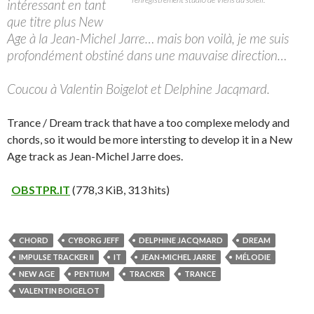
intéressant en tant
que titre plus New
Age à la Jean-Michel Jarre… mais bon voilà, je me suis
profondément obstiné dans une mauvaise direction…
Coucou à Valentin Boigelot et Delphine Jacqmard.
Trance / Dream track that have a too complexe melody and
chords, so it would be more intersting to develop it in a New
Age track as Jean-Michel Jarre does.
OBSTPR.IT
(778,3 KiB, 313 hits)
CHORD
CYBORG JEFF
DELPHINE JACQMARD
DREAM
IMPULSE TRACKER II
IT
JEAN-MICHEL JARRE
MÉLODIE
NEW AGE
PENTIUM
TRACKER
TRANCE
VALENTIN BOIGELOT