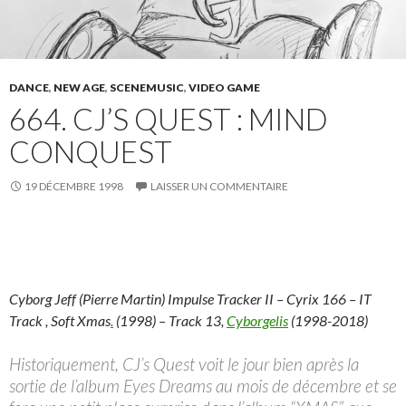
DANCE
,
NEW AGE
,
SCENEMUSIC
,
VIDEO GAME
664. CJ’S QUEST : MIND
CONQUEST
19 DÉCEMBRE 1998
LAISSER UN COMMENTAIRE
Cyborg Jeff (Pierre Martin) Impulse Tracker II – Cyrix 166 – IT
Track , Soft Xmas
.
(1998) – Track 13,
Cyborgelis
(1998-2018)
Historiquement, CJ’s Quest voit le jour bien après la
sortie de l’album Eyes Dreams au mois de décembre et se