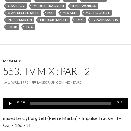
GAMEBOY
IMPULSE TRACKER II
INNERWORLDS
JEAN-MICHEL JARRE
MAF
MES AMIS
MYSTIC QUEST
PIERRE MARTIN
PIERRICK HANSEN
PYPE
SYLVAIN MARTIN
TBOB
TOG
MEGAMIX
553. TV MIX : PART 2
1 AVRIL 1998
LAISSER UN COMMENTAIRE
Lecteur
00:00
00:00
audio
mixed by Cyborg Jeff (Pierre Martin) – Impulse Tracker II –
Cyrix 166 – IT