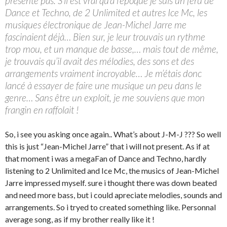
présente pas. S’il est vrai qu’à l’époque je suis un féru de
Dance et Techno, de 2 Unlimited et autres Ice Mc, les
musiques électronique de Jean-Michel Jarre me
fascinaient déjà… Bien sur, je leur trouvais un rythme
trop mou, et un manque de basse,… mais tout de même,
je trouvais qu’il avait des mélodies, des sons et des
arrangements vraiment incroyable… Je m’étais donc
lancé à essayer de faire une musique un peu dans le
genre… Sans être un exploit, je me souviens que mon
frangin en raffolait !
So, i see you asking once again.. What’s about J-M-J ??? So well
this is just “Jean-Michel Jarre” that i will not present. As if at
that moment i was a megaFan of Dance and Techno, hardly
listening to 2 Unlimited and Ice Mc, the musics of Jean-Michel
Jarre impressed myself. sure i thought there was down beated
and need more bass, but i could apreciate melodies, sounds and
arrangements. So i tryed to created something like. Personnal
average song, as if my brother really like it !