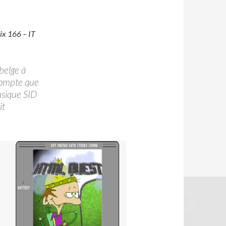
rix 166 – IT
belge à
 compte que
usique SID
it