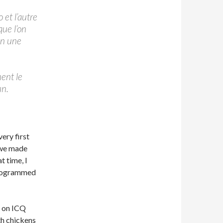
 et l’autre
que l’on
in une
ment le
un.
very first
 we made
t time, I
programmed
s on ICQ
h chickens