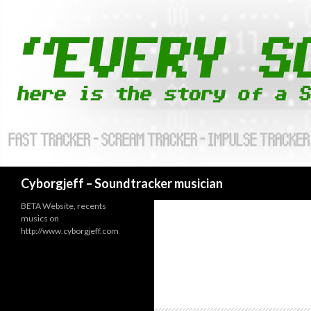
Cyborgjeff – Soundtracker musician
BETA Website, recents
musics on
http://www.cyborgjeff.com