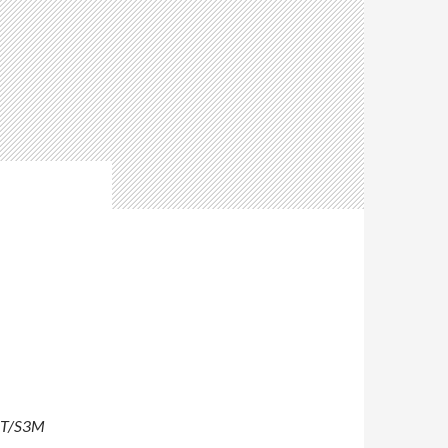
– IT/S3M