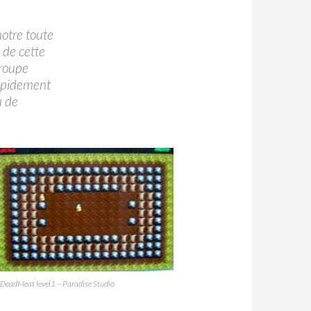
notre toute
 de cette
groupe
rapidement
u de
DeadMeat level1 – Paradise Studio