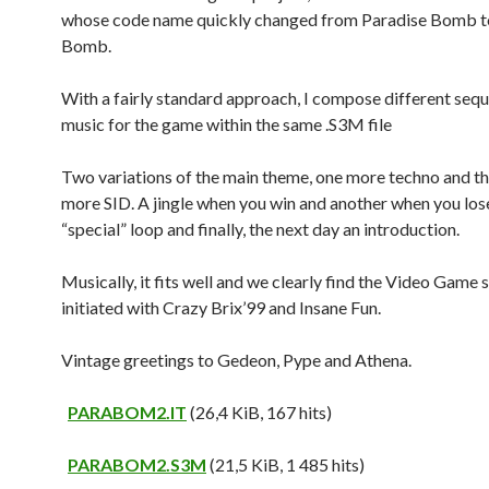
whose code name quickly changed from Paradise Bomb t
Bomb.
With a fairly standard approach, I compose different seq
music for the game within the same .S3M file
Two variations of the main theme, one more techno and th
more SID. A jingle when you win and another when you lose
“special” loop and finally, the next day an introduction.
Musically, it fits well and we clearly find the Video Game s
initiated with Crazy Brix’99 and Insane Fun.
Vintage greetings to Gedeon, Pype and Athena.
PARABOM2.IT
(26,4 KiB, 167 hits)
PARABOM2.S3M
(21,5 KiB, 1 485 hits)