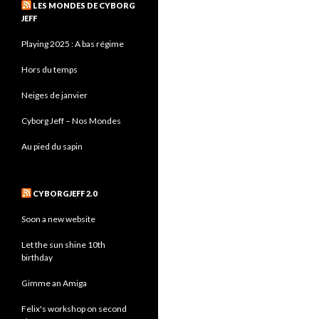
LES MONDES DE CYBORG
JEFF
Playing 2025 : A bas régime
Hors du temps
Neiges de janvier
Cyborg Jeff – Nos Mondes
Au pied du sapin
CYBORGJEFF 2.0
Soon a new website
Let the sun shine 10th
birthday
Gimme an Amiga
Felix's workshop on second