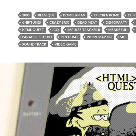
2000
BELGIQUE
BOMBERMAN
CHICKEN BOMB
CHI
CHIPTUNES
CRAZY BRIX
DEAD MEAT
DEMOPARTY
HTML QUEST
ICQ
IMPULSE TRACKER II
INSANE FUN
PARADISE STUDIO
PENTIUM II
PIERRE MARTIN
SID
SOUNDTRACK
VIDEO GAME