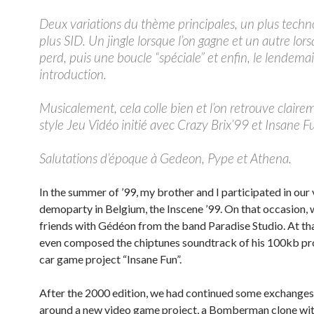
Deux variations du thème principales, un plus techno
plus SID. Un jingle lorsque l’on gagne et un autre lors
perd, puis une boucle “spéciale” et enfin, le lendema
introduction.
Musicalement, cela colle bien et l’on retrouve claire
style Jeu Vidéo initié avec Crazy Brix’99 et Insane F
Salutations d’époque à Gedeon, Pype et Athena.
In the summer of ’99, my brother and I participated in our 
demoparty in Belgium, the Inscene ’99. On that occasion,
friends with Gédéon from the band Paradise Studio. At tha
even composed the chiptunes soundtrack of his 100kb 
car game project “Insane Fun”.
After the 2000 edition, we had continued some exchange
around a new video game project, a Bomberman clone wit