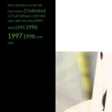
2 Be 3
2 Brothers on the 4th
2 Unlimited
Floor
2 Horns
2-3 Frutti
20 fingers
1978
1986
1993
1992
1987
1988
1991
1996
1995
1994
1997
1998
1999
2000