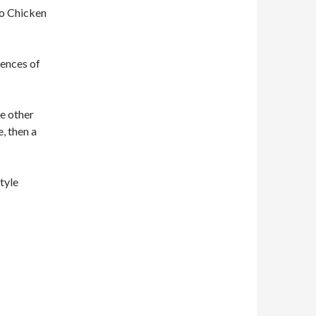
o Chicken
uences of
e other
, then a
tyle