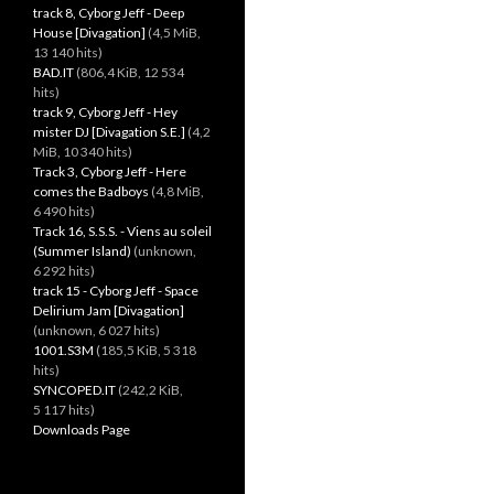
track 8, Cyborg Jeff - Deep
House [Divagation]
(4,5 MiB,
13 140 hits)
BAD.IT
(806,4 KiB, 12 534
hits)
track 9, Cyborg Jeff - Hey
mister DJ [Divagation S.E.]
(4,2
MiB, 10 340 hits)
Track 3, Cyborg Jeff - Here
comes the Badboys
(4,8 MiB,
6 490 hits)
Track 16, S.S.S. - Viens au soleil
(Summer Island)
(unknown,
6 292 hits)
track 15 - Cyborg Jeff - Space
Delirium Jam [Divagation]
(unknown, 6 027 hits)
1001.S3M
(185,5 KiB, 5 318
hits)
SYNCOPED.IT
(242,2 KiB,
5 117 hits)
Downloads Page