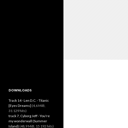
DOWNLOADS
Track 14 - Len D.C. - Titanic
[Eyes Dreams]
(4,6 MiB,
31 129 hits)
track 7, Cyborg Jeff - You're
my wonderwall (Summer
Island)
(48,9 MiB, 15 192 hits)