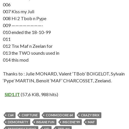
006
007 Kiss my Juli
008 Hi 2 Tbob n Pype
009 ————————-
010 ended the 18-10-99
011
012 Tnx Maf n Zeelan for
013 the TWO sounds used in
014 this mod
Thanks to : Julie MONARD, Valent ‘TBob’ BOIGELOT, Sylvain
‘Pype’ MARTIN, Benoit ‘MAF’ CHARCOSSET, Zeeland.
SID1.IT
(57,6 KiB, 988 hits)
C64
CHIPTUNE
COMMODORE 64
CRAZY BRIX
DEMOPARTY
INSANE FUN
INSCENE'99
MAF
PARADISE STUDIO
SID
ZEELAN