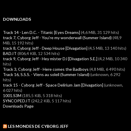
DOWNLOADS
Track 14 - Len D.C. - Titanic [Eyes Dreams]
(4,6 MiB, 31 129 hits)
track 7, Cyborg Jeff - You're my wonderwall (Summer Island)
(48,9
MiB, 15 192 hits)
track 8, Cyborg Jeff - Deep House [Divagation]
(4,5 MiB, 13 140 hits)
BAD.IT
(806,4 KiB, 12 534 hits)
track 9, Cyborg Jeff - Hey mister DJ [Divagation S.E.]
(4,2 MiB, 10 340
hits)
Track 3, Cyborg Jeff - Here comes the Badboys
(4,8 MiB, 6 490 hits)
Track 16, S.S.S. - Viens au soleil (Summer Island)
(unknown, 6 292
hits)
track 15 - Cyborg Jeff - Space Delirium Jam [Divagation]
(unknown,
6 027 hits)
1001.S3M
(185,5 KiB, 5 318 hits)
SYNCOPED.IT
(242,2 KiB, 5 117 hits)
Downloads Page
LES MONDES DE CYBORG JEFF