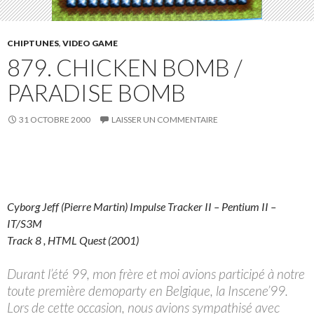
CHIPTUNES
,
VIDEO GAME
879. CHICKEN BOMB /
PARADISE BOMB
31 OCTOBRE 2000
LAISSER UN COMMENTAIRE
Cyborg Jeff (Pierre Martin) Impulse Tracker II – Pentium II –
IT/S3M
Track 8 , HTML Quest (2001)
Durant l’été 99, mon frère et moi avions participé à notre
toute première demoparty en Belgique, la Inscene’99.
Lors de cette occasion, nous avions sympathisé avec