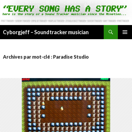
Cyborgjeff – Soundtracker musician
ALLER
MENU
AU
PRINCI
CONTENU
Archives par mot-clé : Paradise Studio