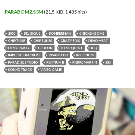
PARABOM2.S3M
(21,5 KiB, 1 485 hits)
2000
BELGIQUE
BOMBERMAN
CHICKEN BOMB
CHIPTUNE
CHIPTUNES
CRAZY BRIX
DEAD MEAT
DEMOPARTY
GEDEON
HTML QUEST
ICQ
IMPULSE TRACKER II
INSANE FUN
INSCENE'99
PARADISE STUDIO
PENTIUM II
PIERRE MARTIN
SID
SOUNDTRACK
VIDEO GAME