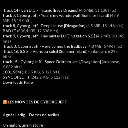
Track 14 - Len D.C. - Titanic [Eyes Dreams]
(4,6 MiB, 31 138 hits)
track 7, Cyborg Jeff - You're my wonderwall (Summer Island)
(48,9
MiB, 15 198 hits)
track 8, Cyborg Jeff - Deep House [Divagation]
(4,5 MiB, 13 146 hits)
BAD.IT
(806,4 KiB, 12 538 hits)
track 9, Cyborg Jeff - Hey mister DJ [Divagation S.E.]
(4,2 MiB, 10 345
hits)
Track 3, Cyborg Jeff - Here comes the Badboys
(4,8 MiB, 6 496 hits)
Track 16, S.S.S. - Viens au soleil (Summer Island)
(unknown, 6 295
hits)
track 15 - Cyborg Jeff - Space Delirium Jam [Divagation]
(unknown,
6 032 hits)
1001.S3M
(185,5 KiB, 5 321 hits)
SYNCOPED.IT
(242,2 KiB, 5 122 hits)
Downloads Page
LES MONDES DE CYBORG JEFF
Agnès Ledig – De tes nouvelles
Un match, une histoire