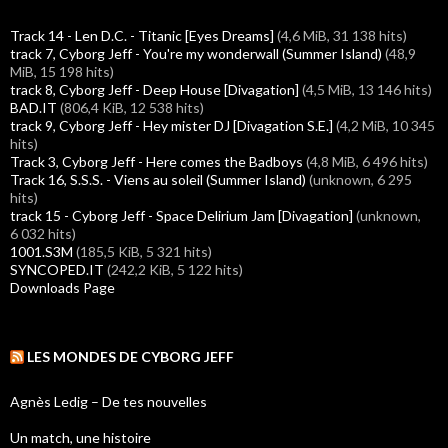
Track 14 - Len D.C. - Titanic [Eyes Dreams]
(4,6 MiB, 31 138 hits)
track 7, Cyborg Jeff - You're my wonderwall (Summer Island)
(48,9
MiB, 15 198 hits)
track 8, Cyborg Jeff - Deep House [Divagation]
(4,5 MiB, 13 146 hits)
BAD.IT
(806,4 KiB, 12 538 hits)
track 9, Cyborg Jeff - Hey mister DJ [Divagation S.E.]
(4,2 MiB, 10 345
hits)
Track 3, Cyborg Jeff - Here comes the Badboys
(4,8 MiB, 6 496 hits)
Track 16, S.S.S. - Viens au soleil (Summer Island)
(unknown, 6 295
hits)
track 15 - Cyborg Jeff - Space Delirium Jam [Divagation]
(unknown,
6 032 hits)
1001.S3M
(185,5 KiB, 5 321 hits)
SYNCOPED.IT
(242,2 KiB, 5 122 hits)
Downloads Page
LES MONDES DE CYBORG JEFF
Agnès Ledig – De tes nouvelles
Un match, une histoire