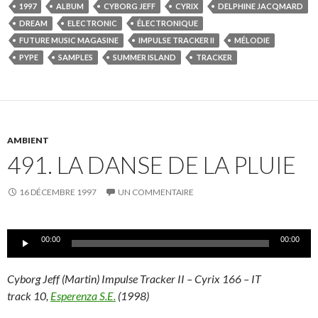
1997
ALBUM
CYBORG JEFF
CYRIX
DELPHINE JACQMARD
DREAM
ELECTRONIC
ÉLECTRONIQUE
FUTURE MUSIC MAGASINE
IMPULSE TRACKER II
MÉLODIE
PYPE
SAMPLES
SUMMER ISLAND
TRACKER
AMBIENT
491. LA DANSE DE LA PLUIE
16 DÉCEMBRE 1997
UN COMMENTAIRE
Lecteur
00:00
00:00
audio
Cyborg Jeff (Martin) Impulse Tracker II – Cyrix 166 – IT
track 10,
Esperenza S.E.
(1998)