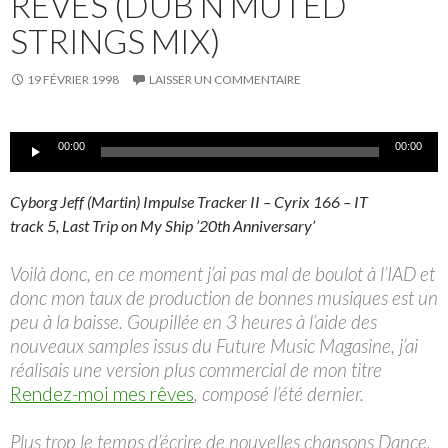
RÊVES (DUB N MUTED
STRINGS MIX)
19 FÉVRIER 1998
LAISSER UN COMMENTAIRE
Lecteur
00:00
00:00
audio
Cyborg Jeff (Martin) Impulse Tracker II – Cyrix 166 – IT
track 5, Last Trip on My Ship ’20th Anniversary’
Voilà donc, en ce moment j’ai pas mal de boulot à l’IAD et
donc mon taux de production de bonnes musiques est un
peu à la baisse. Goupillée en 3 heures à l’aide des
nouveaux samples issus du Future Music Magasine, j’ai
réalisais une version plus commercial de mon titre
Rendez-moi mes rêves
, composé l’été dernier.
Plus trop le temps d’écrire de nouvelles chansons Dance,