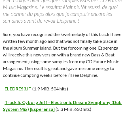
électronique avec quelques samples issus des CD Future
Music Magasine. Le résultat était plutôt réussi, de quoi
me donner du peps alors que je comptais encore les
semaines avant de revoir Delphine !
Sure, you have recognised the kwel melody of this track i have
written few month ago and that was not finally take place in
the album Summer Island. But the forcoming one, Esperenza
will receive this new version with a brand new Bass & Beat
arrangement, using some samples from my CD Future Music
Magasine. The result is great and gave me some energy to
continue compting weeks before i’ll see Delphine.
ELEDRES3.IT
(1,9 MiB, 504 hits)
Track 5, Cyborg Jeff - Electronic Dream Symphony (Dub
System Mix) [Esperenza]
(5,3 MiB, 630 hits)