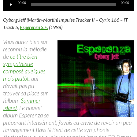
Lecteur
00:00
00:00
audio
Cyborg Jeff (Martin-Martin) Impulse Tracker II – Cyrix 166 – IT
Track 5,
Esperenza S.E.
(1998)
Vous aurez bien sur
reconnu la mélodie
de
ce titre bien
sympathique
composé quelques
mois plutôt
, qui
n’avait pas pu
trouver sa place sur
l’album
Summer
Island
. Le nouvel
album Esperenza se
préparant intensément, j’avais eu envie de revoir un peu
l’arrangement Bass & Beat de cette symphonie