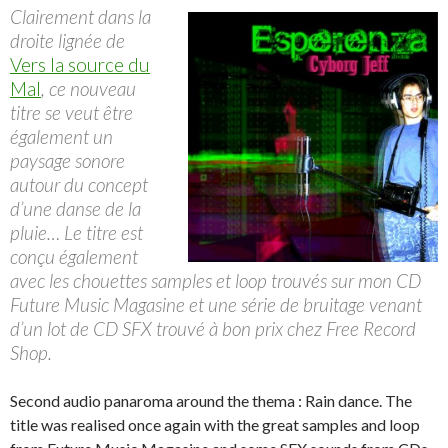
Clairement dans la
droite lignée de
Vers la source du
Mal
, ce nouveau
titre se veut être
également un
paysage sonore
autour du concept
d’une danse de la
pluie… Le titre est
conçu également
avec les chouettes samples et loop trouvés sur mon CD
Future Music Magasine et une série de bruitage venant
d’un lot de CD SFX trouvé à bon prix chez Free Record
Shop.
Second audio panaroma around the thema : Rain dance. The
title was realised once again with the great samples and loop