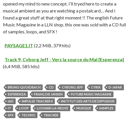
opened my mind to new concept. I’ll tryed here to create a
musical ambient as you are watching a postalcard… And i
found a great stuff at that right moment !! The english Future
Music Magasine in a LLN shop, this one was sold with a CD full
of samples, loops, and SFX !
PAYSAGE1.IT
(2,2 MiB, 379 hits)
Track 9, Cyborg Jeff - Vers la source du Mal [Esperenza]
(6,4 MiB, 585 hits)
BRUNO QUOIDBACH
CD
CYBORG JEFF
CYRIX
D-JAFAR
ESPERENZA
FRANÇOIS JANSEN
FUTURE MUSIC MAGASINE
IAD
IMPULSE TRACKER II
INSTITUT DES ARTS DE DIFFUSION
IT
LOOP
LOUVAIN-LA-NEUVE
MUSIQUE
SAMPLES
SFX
TECHNO
TRACKER