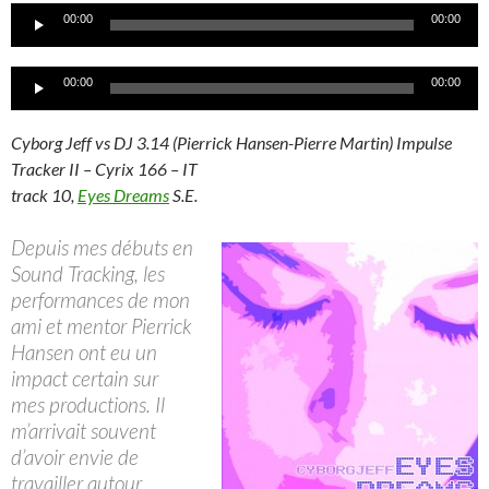
Lecteur
00:00
00:00
audio
Lecteur
00:00
00:00
audio
Cyborg Jeff vs DJ 3.14 (Pierrick Hansen-Pierre Martin) Impulse
Tracker II – Cyrix 166 – IT
track 10,
Eyes Dreams
S.E.
Depuis mes débuts en
Sound Tracking, les
performances de mon
ami et mentor Pierrick
Hansen ont eu un
impact certain sur
mes productions. Il
m’arrivait souvent
d’avoir envie de
travailler autour