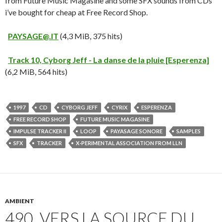
from Future Music Magasine and some SFX sounds from CDs
i’ve bought for cheap at Free Record Shop.
PAYSAGE@.IT
(4,3 MiB, 375 hits)
Track 10, Cyborg Jeff - La danse de la pluie [Esperenza]
(6,2 MiB, 564 hits)
1997
CD
CYBORG JEFF
CYRIX
ESPERENZA
FREE RECORD SHOP
FUTURE MUSIC MAGASINE
IMPULSE TRACKER II
LOOP
PAYASAGE SONORE
SAMPLES
SFX
TRACKER
X-PERIMENTAL ASSOCIATION FROM LLN
AMBIENT
490. VERS LA SOURCE DU