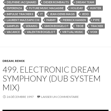
DELPHINE JACQMARD
DIDIER ROMBAUTS
DREAM TEAM
ESPERENZA
FUTURE MUSIC MAGASINE
HOLIDAY
HUNTER
IMPULSE TRACKER II
IT
JEAN-DENIS MAGIS
JEDD
LAURENT MAZZAPICCHI
PARMY
PIERRICK HANSEN
PYPE
SAMPLES
SERAING
SIMON BOIGELOT
TBOB
TRACKER
VACANCE
VALENTIN BOIGELOT
VIRTUAL MUSIC
VOIX
DREAM
,
REMIX
499. ELECTRONIC DREAM
SYMPHONY (DUB SYSTEM
MIX)
26 DÉCEMBRE 1997
LAISSER UN COMMENTAIRE