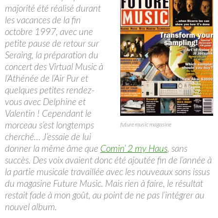
majorité été réalisé durant
les vacances de la fin
octobre 1997, avec une
petite pause de retour sur
Seraing, la préparation du
concert des Virtual Music à
l’Athénée de l’Air Pur et
quelques petites rendez-
vous avec Delphine et
Valentin ! Cependant le
morceau s’est longtemps
future music magasine
cherché… J’essaie de lui
donner la même âme que
Comin’ 2 my Haus
, sans
succès. Des voix avaient donc été ajoutée fin de l’année à
la partie musicale travaillée avec les nouveaux sons issus
du magasine Future Music. Mais rien à faire, le résultat
restait fade à mon goût, au point de ne pas l’intégrer au
nouvel album.