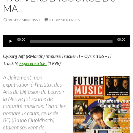
MAL
15 DÉCEMBRE 1997
2 COMMENTAIRES
Lecteur
00:00
00:00
audio
Cyborg Jeff (P.Martin) Impulse Tracker II – Cyrix 166 – IT
Track 9,
Esperenza S.E.
(1998)
A clairement mon
expatriation à l’Institut des
Arts de Diffusion de Louvain
la Neuve fut source de
maturité musicale. Parmi les
nombreux cours, ceux de
BQ (Bruno Quoidbach)
étaient souvent de