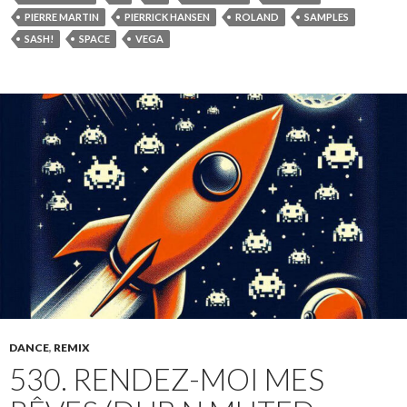
PIERRE MARTIN
PIERRICK HANSEN
ROLAND
SAMPLES
SASH!
SPACE
VEGA
DANCE
,
REMIX
530. RENDEZ-MOI MES