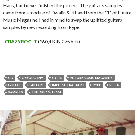
Haus, but i never finished the project. The guitar’s samples
came from a module of Dwalin & Jff and from the CD of Future
Music Magasine. I had in mind to swap the uplifted guitars
samples by new recording from Pype.
CRAZYROC.IT
(360,4 KiB, 375 hits)
CD
CYBORG JEFF
CYRIX
FUTURE MUSIC MAGASINE
GUITAR
GUITARE
IMPULSE TRACKER II
PYPE
ROCK
SAMPLES
THE DREAM TEAM