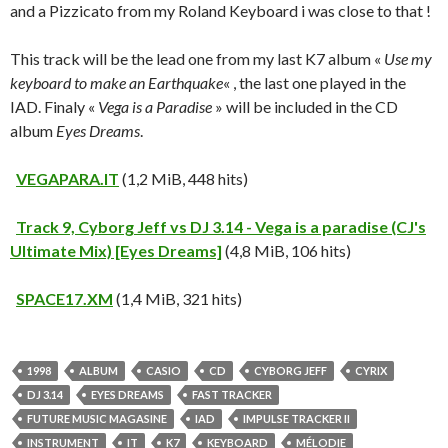
and a Pizzicato from my Roland Keyboard i was close to that !
This track will be the lead one from my last K7 album «
Use my
keyboard to make an Earthquake
« , the last one played in the
IAD. Finaly «
Vega is a Paradise
» will be included in the CD
album
Eyes Dreams
.
VEGAPARA.IT
(1,2 MiB, 448 hits)
Track 9, Cyborg Jeff vs DJ 3.14 - Vega is a paradise (CJ's
Ultimate Mix) [Eyes Dreams]
(4,8 MiB, 106 hits)
SPACE17.XM
(1,4 MiB, 321 hits)
1998
ALBUM
CASIO
CD
CYBORG JEFF
CYRIX
DJ 3.14
EYES DREAMS
FAST TRACKER
FUTURE MUSIC MAGASINE
IAD
IMPULSE TRACKER II
INSTRUMENT
IT
K7
KEYBOARD
MÉLODIE