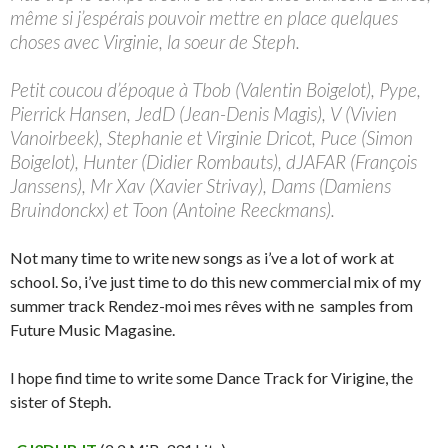
même si j’espérais pouvoir mettre en place quelques
choses avec Virginie, la soeur de Steph.
Petit coucou d’époque à Tbob (Valentin Boigelot), Pype,
Pierrick Hansen, JedD (Jean-Denis Magis), V (Vivien
Vanoirbeek), Stephanie et Virginie Dricot, Puce (Simon
Boigelot), Hunter (Didier Rombauts), dJAFAR (François
Janssens), Mr Xav (Xavier Strivay), Dams (Damiens
Bruindonckx) et Toon (Antoine Reeckmans).
Not many time to write new songs as i’ve a lot of work at
school. So, i’ve just time to do this new commercial mix of my
summer track Rendez-moi mes rêves with ne samples from
Future Music Magasine.
I hope find time to write some Dance Track for Virigine, the
sister of Steph.