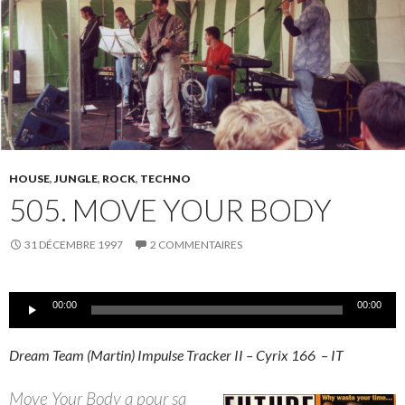
HOUSE
,
JUNGLE
,
ROCK
,
TECHNO
505. MOVE YOUR BODY
31 DÉCEMBRE 1997
2 COMMENTAIRES
Lecteur
00:00
00:00
audio
Dream Team (Martin) Impulse Tracker II – Cyrix 166 – IT
Move Your Body a pour sa