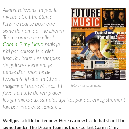
Allons, relevons un peu le
niveau ! Ce titre était à
l’origine réalisé pour être
signé du nom de The Dream
Team comme l’excellent
Comin’ 2 my Haus
, mais je
n’ai pas poussé le projet
jusqu’au bout. Les samples
de guitares viennent je
pense d’un module de
Dwalin & Jff et d’un CD du
magasine Future Music… Et
future music magasine
j’avais en tête de remplacer
les gimmicks aux samples upliftés par des enregistrement
fait par Pype et sa guitare…
Well, just a little better now. Here is a new track that should be
signed under The Dream Team as the excellent Comin’ 2 my