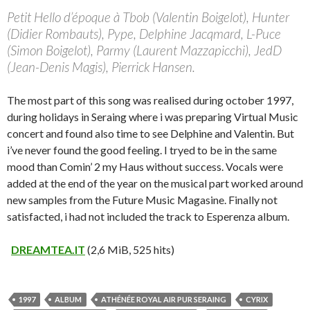
Petit Hello d’époque à Tbob (Valentin Boigelot), Hunter
(Didier Rombauts), Pype, Delphine Jacqmard, L-Puce
(Simon Boigelot), Parmy (Laurent Mazzapicchi), JedD
(Jean-Denis Magis), Pierrick Hansen.
The most part of this song was realised during october 1997,
during holidays in Seraing where i was preparing Virtual Music
concert and found also time to see Delphine and Valentin. But
i’ve never found the good feeling. I tryed to be in the same
mood than Comin’ 2 my Haus without success. Vocals were
added at the end of the year on the musical part worked around
new samples from the Future Music Magasine. Finally not
satisfacted, i had not included the track to Esperenza album.
DREAMTEA.IT
(2,6 MiB, 525 hits)
1997
ALBUM
ATHÉNÉE ROYAL AIR PUR SERAING
CYRIX