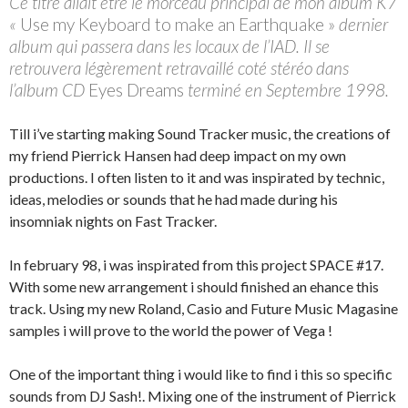
Ce titre allait être le morceau principal de mon album K7
«
Use my Keyboard to make an Earthquake »
dernier
album qui passera dans les locaux de l’IAD. Il se
retrouvera légèrement retravaillé coté stéréo dans
l’album CD
Eyes Dreams
terminé en Septembre 1998.
Till i’ve starting making Sound Tracker music, the creations of
my friend Pierrick Hansen had deep impact on my own
productions. I often listen to it and was inspirated by technic,
ideas, melodies or sounds that he had made during his
insomniak nights on Fast Tracker.
In february 98, i was inspirated from this project SPACE #17.
With some new arrangement i should finished an ehance this
track. Using my new Roland, Casio and Future Music Magasine
samples i will prove to the world the power of Vega !
One of the important thing i would like to find i this so specific
sounds from DJ Sash!. Mixing one of the instrument of Pierrick