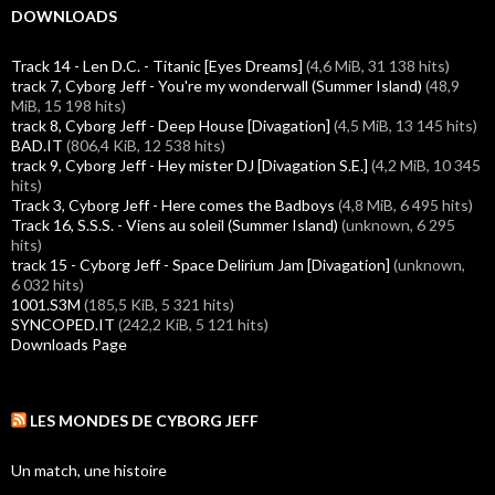
DOWNLOADS
Track 14 - Len D.C. - Titanic [Eyes Dreams]
(4,6 MiB, 31 138 hits)
track 7, Cyborg Jeff - You're my wonderwall (Summer Island)
(48,9
MiB, 15 198 hits)
track 8, Cyborg Jeff - Deep House [Divagation]
(4,5 MiB, 13 145 hits)
BAD.IT
(806,4 KiB, 12 538 hits)
track 9, Cyborg Jeff - Hey mister DJ [Divagation S.E.]
(4,2 MiB, 10 345
hits)
Track 3, Cyborg Jeff - Here comes the Badboys
(4,8 MiB, 6 495 hits)
Track 16, S.S.S. - Viens au soleil (Summer Island)
(unknown, 6 295
hits)
track 15 - Cyborg Jeff - Space Delirium Jam [Divagation]
(unknown,
6 032 hits)
1001.S3M
(185,5 KiB, 5 321 hits)
SYNCOPED.IT
(242,2 KiB, 5 121 hits)
Downloads Page
LES MONDES DE CYBORG JEFF
Un match, une histoire