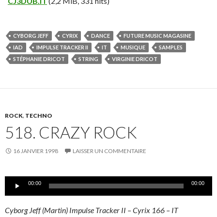
CJ3DUB.IT
(2,2 MiB, 331 hits)
CYBORG JEFF
CYRIX
DANCE
FUTURE MUSIC MAGASINE
IAD
IMPULSE TRACKER II
IT
MUSIQUE
SAMPLES
STÉPHANIE DRICOT
STRING
VIRGINIE DRICOT
ROCK
,
TECHNO
518. CRAZY ROCK
16 JANVIER 1998
LAISSER UN COMMENTAIRE
Lecteur
00:00
00:00
audio
Cyborg Jeff (Martin) Impulse Tracker II – Cyrix 166 – IT