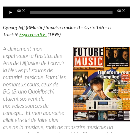
Lecteur
00:00
00:00
audio
Cyborg Jeff (P.Martin) Impulse Tracker II – Cyrix 166 – IT
Track 9,
Esperenza S.E.
(1998)
A clairement mon
expatriation à l’Institut des
Arts de Diffusion de Louvain
la Neuve fut source de
maturité musicale. Parmi les
nombreux cours, ceux de
BQ (Bruno Quoidbach)
étaient souvent de
nouvelles sources de
concept… Et mon approche
allait être ici de faire plus
que de la musique, mais de transcrire musicale un