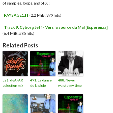
of samples, loops, and SFX !
PAYSAGE1.IT
(2,2 MiB, 379 hits)
Track 9, Cyborg Jeff - Vers la source du Mal [Esperenza]
(6,4 MiB, 585 hits)
Related Posts
521. d-jAFAR
491. La danse
488. Never
selection mix
de la pluie
waiste my time