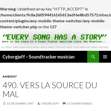
Warning
: Undefined array key "HTTP_ACCEPT" in
/home/clients/9c8a260594416165613adf6e8bd57571/sites/
content/plugins/any-mobile-theme-switcher/any-mobile-
theme-switcher.php
on line
127
Cyborgjeff – Soundtracker musician
ALLER
MENU
AU
PRINCI
CONTENU
AMBIENT
490. VERS LA SOURCE DU
MAL
15 DÉCEMBRE 1997
CYBORGJEFF
2 COMMENTAIRES