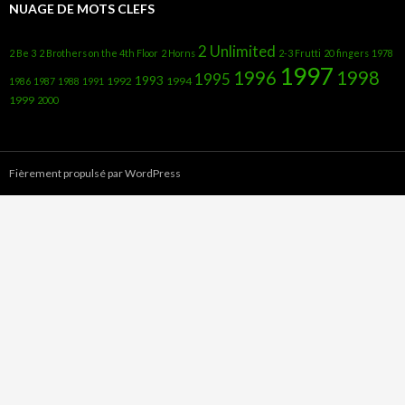
NUAGE DE MOTS CLEFS
2 Unlimited
2 Be 3
2 Brothers on the 4th Floor
2 Horns
2-3 Frutti
20 fingers
1978
1997
1996
1998
1995
1993
1992
1994
1986
1987
1988
1991
1999
2000
Fièrement propulsé par WordPress