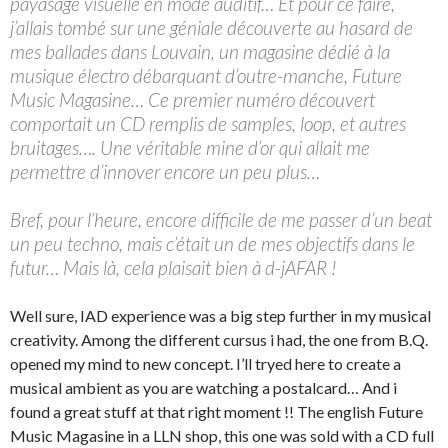
payasage visuelle en mode auditif… Et pour ce faire,
j’allais tombé sur une géniale découverte au hasard de
mes ballades dans Louvain, un magasine dédié à la
musique électro débarquant d’outre-manche, Future
Music Magasine… Ce premier numéro découvert
comportait un CD remplis de samples, loop, et autres
bruitages…. Une véritable mine d’or qui allait me
permettre d’innover encore un peu plus…
Bref, pour l’heure, encore difficile de me passer d’un beat
un peu techno, mais c’était un de mes objectifs dans le
futur… Mais là, cela plaisait bien à d-jAFAR !
Well sure, IAD experience was a big step further in my musical
creativity. Among the different cursus i had, the one from B.Q.
opened my mind to new concept. I’ll tryed here to create a
musical ambient as you are watching a postalcard… And i
found a great stuff at that right moment !! The english Future
Music Magasine in a LLN shop, this one was sold with a CD full