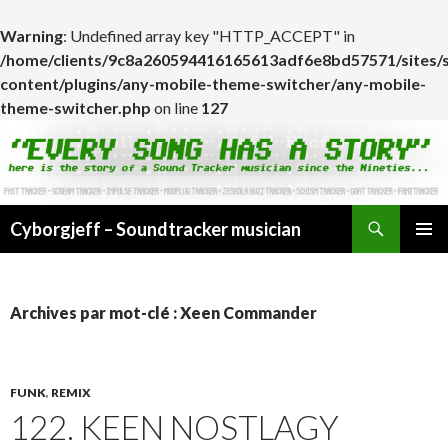
Warning
: Undefined array key "HTTP_ACCEPT" in
/home/clients/9c8a260594416165613adf6e8bd57571/sites/
content/plugins/any-mobile-theme-switcher/any-mobile-
theme-switcher.php
on line
127
Cyborgjeff – Soundtracker musician
ALLER
MENU
AU
PRINCI
CONTENU
Archives par mot-clé : Xeen Commander
FUNK
,
REMIX
122. KEEN NOSTLAGY