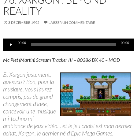
REALITY
3 DÉCEMBRE 1995
LAISSER UN COMMENTAIRE
Lecteur
00:00
00:00
audio
Mc Piet (Martin) Scream Tracker III – 80386 DX 40 – MOD
Et Xargon justement,
quesaco ? Bon, pour la
musique, vous l’aurez
compris, pas de grand
changement d’idée,
concevoir une musique
mi-techno mi-
ambiance de jeux vidéo… et le jeu choisi est mon dernier
achat, Xargon, le dernier né d’Epic Mega Games.