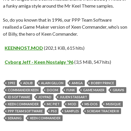
a funky amiga style around the Mr Keel Theme samples.
So, do you known that in 1996, our PPP Team Software
realised a Game Maker version of Xeen Commander, who’s son
of Billy, the hero of Keen Commander.
KEENNOST.MOD
(202,1 KiB, 615 hits)
Cyborg Jeff - Keen Nostalgy '96
(3,5 MiB, 547 hits)
1992
ADLIB
ALAIN GILLON
AMIGA
BOBBY PRINCE
COMMANDER KEEN
DOOM
FUNK
GAME MAKER
GRAVIS
ID SOFTWARE
JOYPAD
JULIEN STASSART
KEEN COMMANDER
MC PIET
MOD
MS-DOS
MUSIQUE
PPP TEAM SOFTWARE
PS3
SAMPLES
SCREAM TRACKER III
SERAING
XEEN COMMANDER