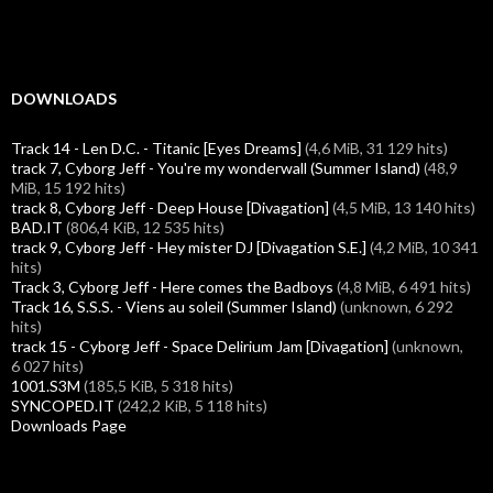
DOWNLOADS
Track 14 - Len D.C. - Titanic [Eyes Dreams]
(4,6 MiB, 31 129 hits)
track 7, Cyborg Jeff - You're my wonderwall (Summer Island)
(48,9
MiB, 15 192 hits)
track 8, Cyborg Jeff - Deep House [Divagation]
(4,5 MiB, 13 140 hits)
BAD.IT
(806,4 KiB, 12 535 hits)
track 9, Cyborg Jeff - Hey mister DJ [Divagation S.E.]
(4,2 MiB, 10 341
hits)
Track 3, Cyborg Jeff - Here comes the Badboys
(4,8 MiB, 6 491 hits)
Track 16, S.S.S. - Viens au soleil (Summer Island)
(unknown, 6 292
hits)
track 15 - Cyborg Jeff - Space Delirium Jam [Divagation]
(unknown,
6 027 hits)
1001.S3M
(185,5 KiB, 5 318 hits)
SYNCOPED.IT
(242,2 KiB, 5 118 hits)
Downloads Page