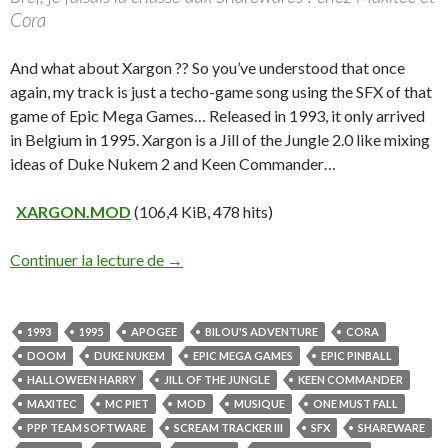
Cora
And what about Xargon ?? So you’ve understood that once
again, my track is just a techo-game song using the SFX of that
game of Epic Mega Games… Released in 1993, it only arrived
in Belgium in 1995. Xargon is a Jill of the Jungle 2.0 like mixing
ideas of Duke Nukem 2 and Keen Commander…
XARGON.MOD
(106,4 KiB, 478 hits)
Continuer la lecture de
→
1993
1995
APOGEE
BILOU'S ADVENTURE
CORA
DOOM
DUKE NUKEM
EPIC MEGA GAMES
EPIC PINBALL
HALLOWEEN HARRY
JILL OF THE JUNGLE
KEEN COMMANDER
MAXITEC
MC PIET
MOD
MUSIQUE
ONE MUST FALL
PPP TEAM SOFTWARE
SCREAM TRACKER III
SFX
SHAREWARE