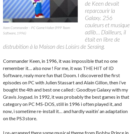
de Keen devait
reparcourir la
Galaxy. 256
couleurs et musique
Xeen Commander – PC Game Maker (PPP Team
adlib… D’ailleurs, il
Software, 1996)
était en libre de
distrubition à la Maison des Loisirs de Seraing.
Commander Keen, in 1996, it was impossible that no one
remember it… also now ! For me, it was THE HIT of ID
Software, realy more fun that Doom. I discovered the first
episodes on PC with Julien Stassart and Alain Gillon, then i’ve
bought the 4th and best one called : Goodbye Galaxy with my
Gravis Joypad. In 1992, it was probably the best games in that
category on PC MS-DOS, still in 1996 i often played it, and
now, i sometime re-install it… and hardly waitin’ an adaptation
on the PS3 store.
I re-arranged there some musical theme from Bobby Prince in