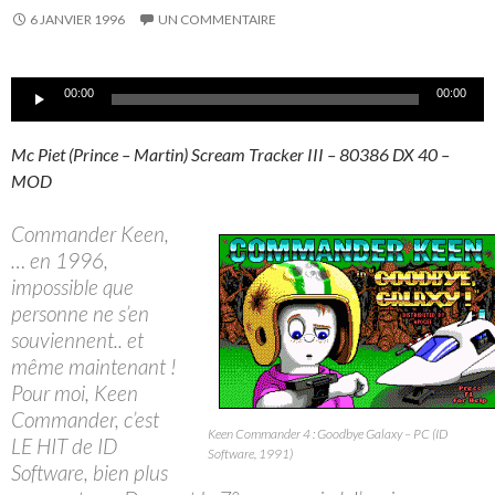
6 JANVIER 1996
UN COMMENTAIRE
Lecteur
00:00
00:00
audio
Mc Piet (Prince – Martin) Scream Tracker III – 80386 DX 40 –
MOD
Commander Keen,
… en 1996,
impossible que
personne ne s’en
souviennent.. et
même maintenant !
Pour moi, Keen
Commander, c’est
Keen Commander 4 : Goodbye Galaxy – PC (ID
LE HIT de ID
Software, 1991)
Software, bien plus