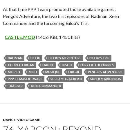
At that time PPP Team promoted those available games :
Pengo’s Adventure, the two first episodes of Badman, Xeen
Commander and the forcoming Bilou’s Tris.
CASTLE.MOD
(140,6 KiB, 1 450 hits)
BADMAN
BILOU
BILOU'S ADVENTURE
BILOU'S TRIS
CHURCH ORGAN
DANCE
DISCO
FURY OF THE FURRIES
MC PIET
MOD
MUSIQUE
ORGUE
PENGO'S ADVENTURE
PPP TEAM SOFTWARE
SCREAM TRACKER III
SUPER MARIO BROS
TRACKER
XEEN COMMANDER
DANCE
,
VIDEO GAME
76. XARGON : BEYOND