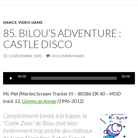
DANCE
,
VIDEO GAME
85. BILOU’S ADVENTURE :
CASTLE DISCO
11 DÉCEMBRE 1995
UN COMMENTAIRE
Lecteur
00:00
00:00
audio
Mc Piet (Martin) Scream Tracker III – 80386 DX 40 – MOD
track 12,
Gimme an Amiga
(1996-2012)
Complètement tombé à la trappe, la
“Castle Zone” de Bilou était bien
évidemment trop proche des châteaux
de Super Mario Bros 3 et de Fury of