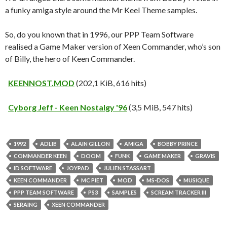
a funky amiga style around the Mr Keel Theme samples.
So, do you known that in 1996, our PPP Team Software
realised a Game Maker version of Xeen Commander, who’s son
of Billy, the hero of Keen Commander.
KEENNOST.MOD
(202,1 KiB, 616 hits)
Cyborg Jeff - Keen Nostalgy '96
(3,5 MiB, 547 hits)
1992
ADLIB
ALAIN GILLON
AMIGA
BOBBY PRINCE
COMMANDER KEEN
DOOM
FUNK
GAME MAKER
GRAVIS
ID SOFTWARE
JOYPAD
JULIEN STASSART
KEEN COMMANDER
MC PIET
MOD
MS-DOS
MUSIQUE
PPP TEAM SOFTWARE
PS3
SAMPLES
SCREAM TRACKER III
SERAING
XEEN COMMANDER