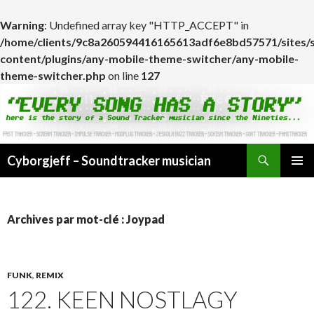
Warning
: Undefined array key "HTTP_ACCEPT" in
/home/clients/9c8a260594416165613adf6e8bd57571/sites/
content/plugins/any-mobile-theme-switcher/any-mobile-
theme-switcher.php
on line
127
Cyborgjeff – Soundtracker musician
ALLER
MENU
AU
PRINCI
CONTENU
Archives par mot-clé : Joypad
FUNK
,
REMIX
122. KEEN NOSTLAGY