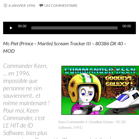
6 JANVIER 1996
UN COMMENTAIRE
Lecteur
00:00
00:00
audio
Mc Piet (Prince – Martin) Scream Tracker III – 80386 DX 40 –
MOD
Commander Keen,
… en 1996,
impossible que
personne ne s’en
souviennent.. et
même maintenant !
Pour moi, Keen
Commander, c’est
Keen Commander 4 : Goodbye Galaxy – PC (ID
LE HIT de ID
Software, 1991)
Software, bien plus