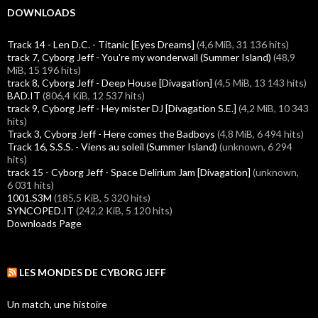
DOWNLOADS
Track 14 - Len D.C. - Titanic [Eyes Dreams]
(4,6 MiB, 31 136 hits)
track 7, Cyborg Jeff - You're my wonderwall (Summer Island)
(48,9
MiB, 15 196 hits)
track 8, Cyborg Jeff - Deep House [Divagation]
(4,5 MiB, 13 143 hits)
BAD.IT
(806,4 KiB, 12 537 hits)
track 9, Cyborg Jeff - Hey mister DJ [Divagation S.E.]
(4,2 MiB, 10 343
hits)
Track 3, Cyborg Jeff - Here comes the Badboys
(4,8 MiB, 6 494 hits)
Track 16, S.S.S. - Viens au soleil (Summer Island)
(unknown, 6 294
hits)
track 15 - Cyborg Jeff - Space Delirium Jam [Divagation]
(unknown,
6 031 hits)
1001.S3M
(185,5 KiB, 5 320 hits)
SYNCOPED.IT
(242,2 KiB, 5 120 hits)
Downloads Page
LES MONDES DE CYBORG JEFF
Un match, une histoire