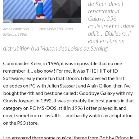
de Keen devait
reparcourir la
Galaxy. 256
couleurs et musique
Xeen Commander – PC Game Maker (PPP Team
adlib… D’ailleurs, il
Software, 1996)
était en libre de
distrubition à la Maison des Loisirs de Seraing.
Commander Keen, in 1996, it was impossible that no one
remember it… also now ! For me, it was THE HIT of ID
Software, realy more fun that Doom. I discovered the first
episodes on PC with Julien Stassart and Alain Gillon, then i’ve
bought the 4th and best one called : Goodbye Galaxy with my
Gravis Joypad. In 1992, it was probably the best games in that
category on PC MS-DOS, still in 1996 i often played it, and
now, i sometime re-install it… and hardly waitin’ an adaptation
on the PS3 store.
I re-arranged there some musical theme from Bobby Prince in