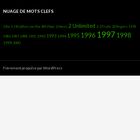
NUAGE DE MOTS CLEFS
2 Unlimited
2 Be 3
2 Brothers on the 4th Floor
2 Horns
2-3 Frutti
20 fingers
1978
1997
1996
1998
1995
1993
1992
1994
1986
1987
1988
1991
1999
2000
Fièrement propulsé par WordPress