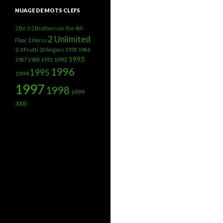
NUAGE DE MOTS CLEFS
2 Be 3
2 Brothers on the 4th
2 Unlimited
Floor
2 Horns
2-3 Frutti
20 fingers
1978
1986
1993
1992
1987
1988
1991
1996
1995
1994
1997
1998
1999
2000