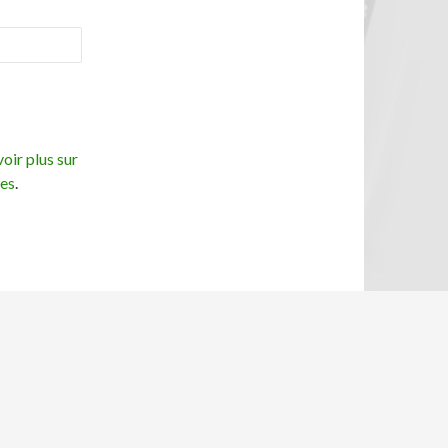
oir plus sur
ées
.