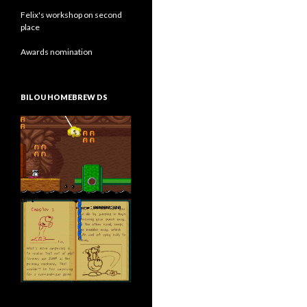
Felix's workshop on second
place
Awards nomination
BILOU HOMEBREW DS