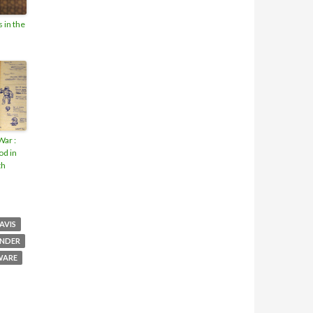
 in the
War :
od in
th
AVIS
NDER
WARE