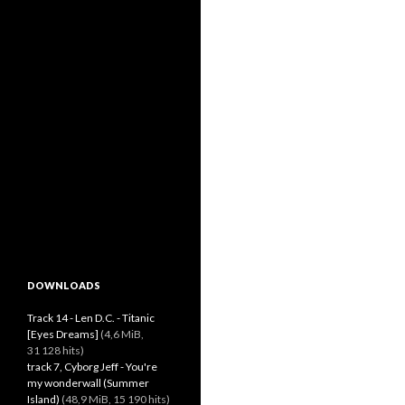
DOWNLOADS
Track 14 - Len D.C. - Titanic
[Eyes Dreams]
(4,6 MiB,
31 128 hits)
track 7, Cyborg Jeff - You're
my wonderwall (Summer
Island)
(48,9 MiB, 15 190 hits)