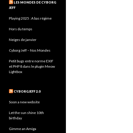
LES MONDES DE CYBORG
JEFF
Playing 2025 : A bas régime
Hors du temps
Neiges de janvier
Cyborg Jeff – Nos Mondes
Petit bugs entre norme EXIF
et PHP 8 dans le plugin Meow
Lightbox
CYBORGJEFF 2.0
Soon a new website
Let the sun shine 10th
birthday
Gimme an Amiga