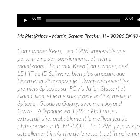
Lecteur
00:00
00:00
audio
Mc Piet (Prince – Martin) Scream Tracker III – 80386 DX 4
Commander Keen,… en 1996, impossible que
personne ne s’en souviennent.. et même
maintenant ! Pour moi, Keen Commander, c’est
LE HIT de ID Software, bien plus amusant que
Doom et la 7° compagnie ! J’avais découvert les
premiers épisodes sur PC via Julien Stassart et
Alain Gillon, et je me suis acheté le 4° et meilleur
épisode : Goodbye Galaxy, avec mon Joypad
Gravis… A l’époque, en 1992, c’était un jeu
extraordinaire, probablement le meilleur jeu de
plate-forme sur PC MS-DOS…. En 1996, j’y jouais to
actuellement il m’arrive de le ressortir, et franchemen