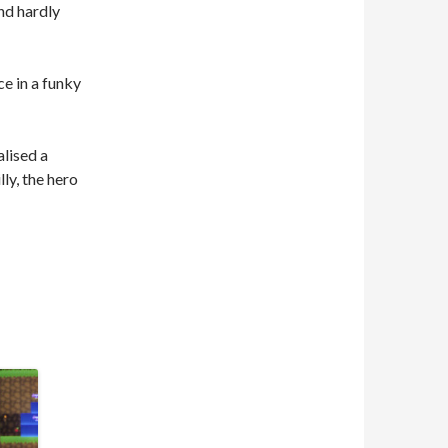
and hardly
e in a funky
lised a
y, the hero