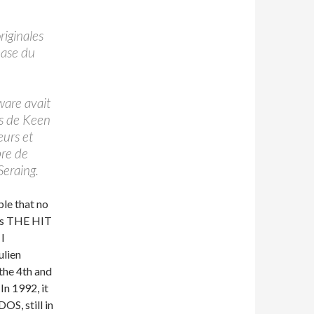
riginales
base du
ware avait
ls de Keen
eurs et
bre de
Seraing.
le that no
was THE HIT
 I
ulien
 the 4th and
In 1992, it
S, still in