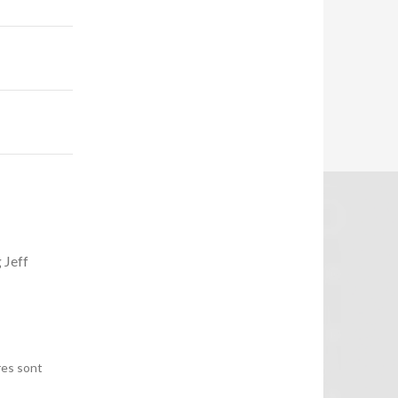
 Jeff
res sont