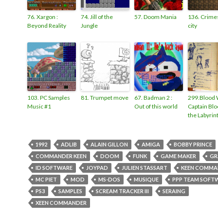
76. Xargon :
74. Jill of the
57. Doom Mania
136. Crimes
Beyond Reality
Jungle
city
103. PC Samples
81. Trumpet move
67. Badman 2 :
299.Blood 
Music #1
Out of this world
Captain Blo
the Labyrin
1992
ADLIB
ALAIN GILLON
AMIGA
BOBBY PRINCE
COMMANDER KEEN
DOOM
FUNK
GAME MAKER
GR
ID SOFTWARE
JOYPAD
JULIEN STASSART
KEEN COMMA
MC PIET
MOD
MS-DOS
MUSIQUE
PPP TEAM SOFT
PS3
SAMPLES
SCREAM TRACKER III
SERAING
XEEN COMMANDER