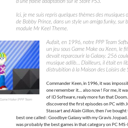
d’une fidèle adaptation sur le Store PS3.
Ici, je me suis repris quelques thèmes des musiques o
de Bobby Prince, dans un style un amiga funky, sur 
module Mr Keel Theme.
Aufait, en 1996, notre PPP Team Soft
un jeu sous Game Make ou Xeen, le fi
devait reparcourir la Galaxy. 256 coul
musique adlib… D’ailleurs, il était en li
distrubition à la Maison des Loisirs de 
Commander Keen, in 1996, it was impossib
one remember it… also now ! For me, it 
of ID Software, realy more fun that Doom.
Game Maker (PPP Team
discovered the first episodes on PC with J
Stassart and Alain Gillon, then i’ve bought
best one called : Goodbye Galaxy with my Gravis Joypad. 
was probably the best games in that category on PC MS-DO