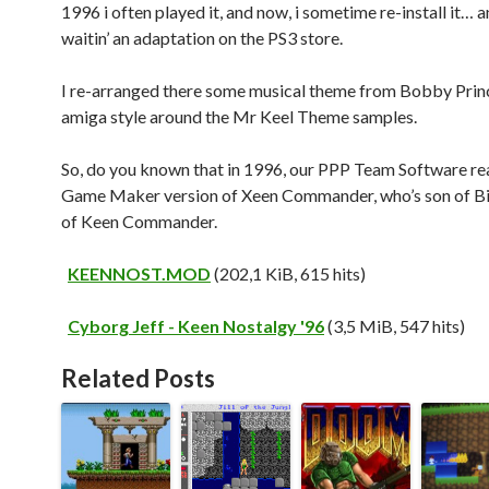
1996 i often played it, and now, i sometime re-install it… 
waitin’ an adaptation on the PS3 store.
I re-arranged there some musical theme from Bobby Princ
amiga style around the Mr Keel Theme samples.
So, do you known that in 1996, our PPP Team Software rea
Game Maker version of Xeen Commander, who’s son of Bill
of Keen Commander.
KEENNOST.MOD
(202,1 KiB, 615 hits)
Cyborg Jeff - Keen Nostalgy '96
(3,5 MiB, 547 hits)
Related Posts