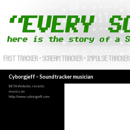
Cyborgjeff – Soundtracker musician
BETA Website, recents
musics on
http://www.cyborgjeff.com