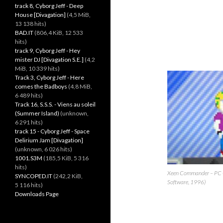
track 8, Cyborg Jeff - Deep
House [Divagation]
(4,5 MiB,
13 138 hits)
BAD.IT
(806,4 KiB, 12 533
hits)
track 9, Cyborg Jeff - Hey
mister DJ [Divagation S.E.]
(4,2
MiB, 10 339 hits)
Track 3, Cyborg Jeff - Here
comes the Badboys
(4,8 MiB,
6 489 hits)
Track 16, S.S.S. - Viens au soleil
(Summer Island)
(unknown,
6 291 hits)
track 15 - Cyborg Jeff - Space
Delirium Jam [Divagation]
(unknown, 6 026 hits)
1001.S3M
(185,5 KiB, 5 316
hits)
Xeen Commander – PC 
SYNCOPED.IT
(242,2 KiB,
Software, 1996)
5 116 hits)
Downloads Page