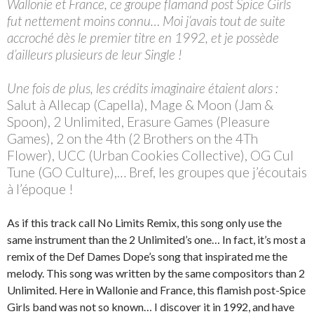
Wallonie et France, ce groupe flamand post Spice Girls
fut nettement moins connu… Moi j’avais tout de suite
accroché dès le premier titre en 1992, et je possède
d’ailleurs plusieurs de leur Single !
Une fois de plus, les crédits imaginaire étaient alors :
Salut à Allecap (Capella), Mage & Moon (Jam &
Spoon), 2 Unlimited, Erasure Games (Pleasure
Games), 2 on the 4th (2 Brothers on the 4Th
Flower), UCC (Urban Cookies Collective), OG Cul
Tune (GO Culture),… Bref, les groupes que j’écoutais
à l’époque !
As if this track call No Limits Remix, this song only use the
same instrument than the 2 Unlimited’s one… In fact, it’s most a
remix of the Def Dames Dope’s song that inspirated me the
melody. This song was written by the same compositors than 2
Unlimited. Here in Wallonie and France, this flamish post-Spice
Girls band was not so known… I discover it in 1992, and have