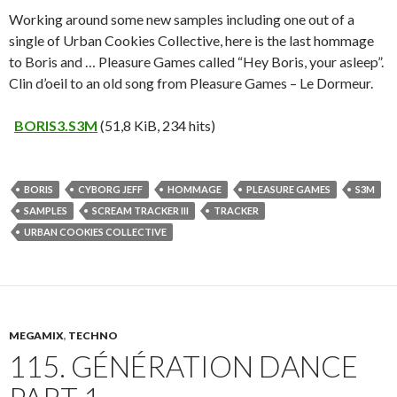
Working around some new samples including one out of a
single of Urban Cookies Collective, here is the last hommage
to Boris and … Pleasure Games called “Hey Boris, your asleep”.
Clin d’oeil to an old song from Pleasure Games – Le Dormeur.
BORIS3.S3M
(51,8 KiB, 234 hits)
BORIS
CYBORG JEFF
HOMMAGE
PLEASURE GAMES
S3M
SAMPLES
SCREAM TRACKER III
TRACKER
URBAN COOKIES COLLECTIVE
MEGAMIX
,
TECHNO
115. GÉNÉRATION DANCE