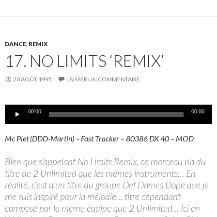
DANCE
,
REMIX
17. NO LIMITS ‘REMIX’
20 AOÛT 1995
LAISSER UN COMMENTAIRE
Lecteur
00:00
00:00
audio
Mc Piet (DDD-Martin) – Fast Tracker – 80386 DX 40 – MOD
Bien que s’appelant No Limits Remix, ce morceau n’a du
titre de 2 Unlimited que les mêmes instruments… En
réalité, c’est d’un titre du groupe Def Dames Dope que je
me suis inspiré pour la mélodie… titre cependant
composé par la même équipe que 2 Unlimited… Ici en