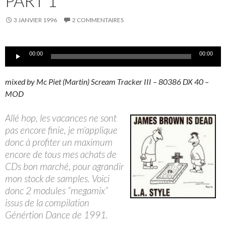
PART 1
3 JANVIER 1996
2 COMMENTAIRES
Lecteur
00:00
00:00
audio
mixed by Mc Piet (Martin) Scream Tracker III – 80386 DX 40 –
MOD
Allé hop, les vacances ne sont
pas encore finie, je m’applique
donc à profiter un maximum
encore de tous mes achats de
CDs bon marché, pour agrandir
mon stock de samples. Voici
donc 2 modules “megamix”
issus de la compilation
Génértion Dance de 1991.