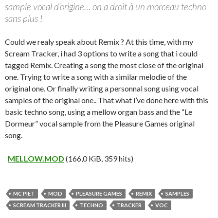
sample vocal d’origine… on a droit à un morceau techno
sans plus !
Could we realy speak about Remix ? At this time, with my
Scream Tracker, i had 3 options to write a song that i could
tagged Remix. Creating a song the most close of the original
one. Trying to write a song with a similar melodie of the
original one. Or finally writing a personnal song using vocal
samples of the original one.. That what i’ve done here with this
basic techno song, using a mellow organ bass and the “Le
Dormeur” vocal sample from the Pleasure Games original
song.
MELLOW.MOD
(166,0 KiB, 359 hits)
MC PIET
MOD
PLEASURE GAMES
REMIX
SAMPLES
SCREAM TRACKER III
TECHNO
TRACKER
VOC