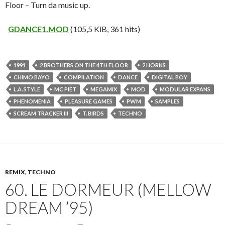
Floor – Turn da music up.
GDANCE1.MOD
(105,5 KiB, 361 hits)
1991
2 BROTHERS ON THE 4TH FLOOR
2 HORNS
CHIMO BAYO
COMPILATION
DANCE
DIGITAL BOY
L.A. STYLE
MC PIET
MEGAMIX
MOD
MODULAR EXPANS
PHENOMENIA
PLEASURE GAMES
PWM
SAMPLES
SCREAM TRACKER III
T. BIRDS
TECHNO
REMIX
,
TECHNO
60. LE DORMEUR (MELLOW
DREAM ’95)