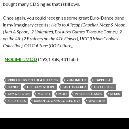
bought many CD Singles that i still own.
Once again, you could recognise some great Euro-Dance band
in my imaginary credits :
Hello to Allecap (Capella), Mage & Moon
(Jam & Spoon), 2 Unlimited, Erasures Games (Pleasure Games), 2
on the 4th (2 Brothers on the 4Th Flower), UCC (Urban Cookies
Collective), OG Cul Tune (GO Culture),…
NOLIMIT.MOD
(193,1 KiB, 431 hits)
2 BROTHERS ON THE 4TH FLOOR
2 UNLIMITED
CAPPELLA
DANCE
DEF DAMES DOPE
FAST TRACKER
GO CULTURE
JAM & SPOON
MC PIET
MOD
PLEASURE GAMES
REMIX
SPICE GIRLS
URBAN COOKIES COLLECTIVE
WALLONIE