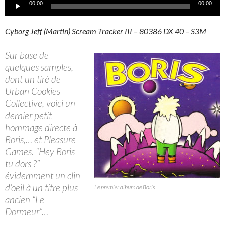
Lecteur
00:00
00:00
audio
Cyborg Jeff (Martin) Scream Tracker III – 80386 DX 40 – S3M
Sur base de
quelques samples,
dont un tiré de
Urban Cookies
Collective, voici un
dernier petit
hommage directe à
Boris,… et Pleasure
Games. “Hey Boris
tu dors ?”
évidemment un clin
d’oeil à un titre plus
Le premier album de Boris
ancien “Le
Dormeur”…