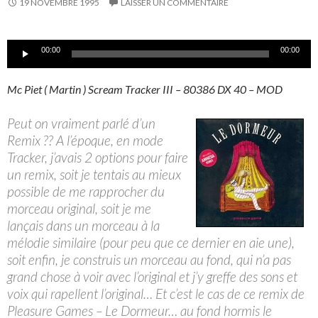
19 NOVEMBRE 1995
LAISSER UN COMMENTAIRE
Lecteur
00:00
00:00
audio
Mc Piet ( Martin ) Scream Tracker III – 80386 DX 40 – MOD
Peut on vraiment parlé d’un
Remix ?? A l’époque, en mode
Tracker, j’avais 2 options pour faire
un remix, soit je tentais au mieux
possible de me rapprocher du
morceau original, soit je me
lançais dans un morceau à la
mélodie similaire (pour peu que ce dernier en aie une),
soit enfin, je construis un morceau au fond, qui n’a pas
grand chose à voir avec l’original et j’y greffe des sons et
voix qui rapellent l’original… Et c’est le cas de ce remix de
Pleasure Games – Le Dormeur… au fond hormis le