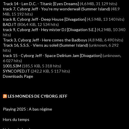
Track 14 - Len D.C. - Titanic [Eyes Dreams]
(4,6 MiB, 31 129 hits)
track 7, Cyborg Jeff - You're my wonderwall (Summer Island)
(48,9
MiB, 15 192 hits)
track 8, Cyborg Jeff - Deep House [Divagation]
(4,5 MiB, 13 140 hits)
BAD.IT
(806,4 KiB, 12 534 hits)
track 9, Cyborg Jeff - Hey mister DJ [Divagation S.E.]
(4,2 MiB, 10 340
hits)
Track 3, Cyborg Jeff - Here comes the Badboys
(4,8 MiB, 6 490 hits)
Track 16, S.S.S. - Viens au soleil (Summer Island)
(unknown, 6 292
hits)
track 15 - Cyborg Jeff - Space Delirium Jam [Divagation]
(unknown,
6 027 hits)
1001.S3M
(185,5 KiB, 5 318 hits)
SYNCOPED.IT
(242,2 KiB, 5 117 hits)
Downloads Page
LES MONDES DE CYBORG JEFF
Playing 2025 : A bas régime
Hors du temps