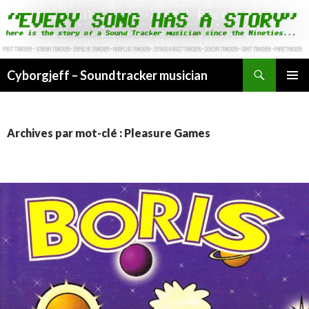
Cyborgjeff – Soundtracker musician
ALLER
MENU
AU
PRINCI
CONTENU
Archives par mot-clé : Pleasure Games