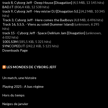
track 8, Cyborg Jeff - Deep House [Divagation]
(4,5 MiB, 13 145 hits)
BAD.IT
(806,4 KiB, 12 538 hits)
track 9, Cyborg Jeff - Hey mister DJ [Divagation S.E.]
(4,2 MiB, 10 345
hits)
Track 3, Cyborg Jeff - Here comes the Badboys
(4,8 MiB, 6 496 hits)
Track 16, S.S.S. - Viens au soleil (Summer Island)
(unknown, 6 295
hits)
track 15 - Cyborg Jeff - Space Delirium Jam [Divagation]
(unknown,
6 032 hits)
1001.S3M
(185,5 KiB, 5 321 hits)
SYNCOPED.IT
(242,2 KiB, 5 121 hits)
Downloads Page
LES MONDES DE CYBORG JEFF
Un match, une histoire
Playing 2025 : A bas régime
Hors du temps
Neiges de janvier