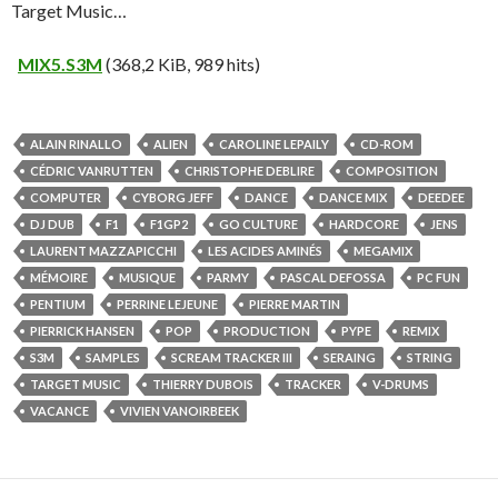
Target Music…
MIX5.S3M
(368,2 KiB, 989 hits)
ALAIN RINALLO
ALIEN
CAROLINE LEPAILY
CD-ROM
CÉDRIC VANRUTTEN
CHRISTOPHE DEBLIRE
COMPOSITION
COMPUTER
CYBORG JEFF
DANCE
DANCE MIX
DEEDEE
DJ DUB
F1
F1GP2
GO CULTURE
HARDCORE
JENS
LAURENT MAZZAPICCHI
LES ACIDES AMINÉS
MEGAMIX
MÉMOIRE
MUSIQUE
PARMY
PASCAL DEFOSSA
PC FUN
PENTIUM
PERRINE LEJEUNE
PIERRE MARTIN
PIERRICK HANSEN
POP
PRODUCTION
PYPE
REMIX
S3M
SAMPLES
SCREAM TRACKER III
SERAING
STRING
TARGET MUSIC
THIERRY DUBOIS
TRACKER
V-DRUMS
VACANCE
VIVIEN VANOIRBEEK