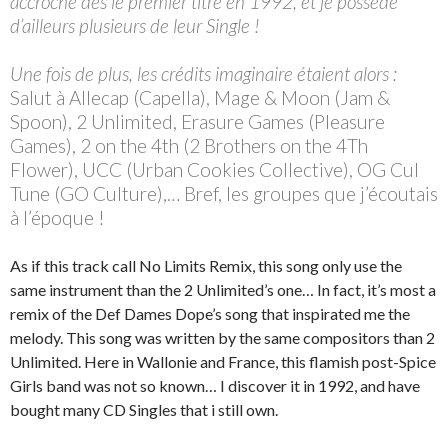
accroché dès le premier titre en 1992, et je possède
d’ailleurs plusieurs de leur Single !
Une fois de plus, les crédits imaginaire étaient alors :
Salut à Allecap (Capella), Mage & Moon (Jam &
Spoon), 2 Unlimited, Erasure Games (Pleasure
Games), 2 on the 4th (2 Brothers on the 4Th
Flower), UCC (Urban Cookies Collective), OG Cul
Tune (GO Culture),… Bref, les groupes que j’écoutais
à l’époque !
As if this track call No Limits Remix, this song only use the
same instrument than the 2 Unlimited’s one… In fact, it’s most a
remix of the Def Dames Dope’s song that inspirated me the
melody. This song was written by the same compositors than 2
Unlimited. Here in Wallonie and France, this flamish post-Spice
Girls band was not so known… I discover it in 1992, and have
bought many CD Singles that i still own.