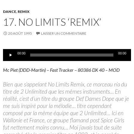
DANCE
,
REMIX
17. NO LIMITS ‘REMIX’
20 AOÛT 1995
LAISSER UN COMMENTAIRE
Lecteur
00:00
00:00
audio
Mc Piet (DDD-Martin) – Fast Tracker – 80386 DX 40 – MOD
Bien que s’appelant No Limits Remix, ce morceau n’a du
titre de 2 Unlimited que les mêmes instruments… En
réalité, c’est d’un titre du groupe Def Dames Dope que je
me suis inspiré pour la mélodie… titre cependant
composé par la même équipe que 2 Unlimited… Ici en
Wallonie et France, ce groupe flamand post Spice Girls
fut nettement moins connu… Moi j’avais tout de suite