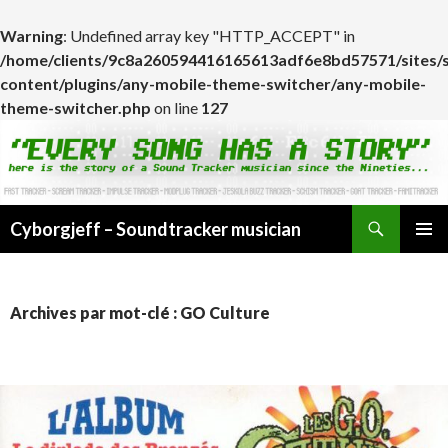
Warning
: Undefined array key "HTTP_ACCEPT" in
/home/clients/9c8a260594416165613adf6e8bd57571/sites/
content/plugins/any-mobile-theme-switcher/any-mobile-
theme-switcher.php
on line
127
Cyborgjeff – Soundtracker musician
ALLER
MENU
AU
PRINCI
CONTENU
Archives par mot-clé : GO Culture