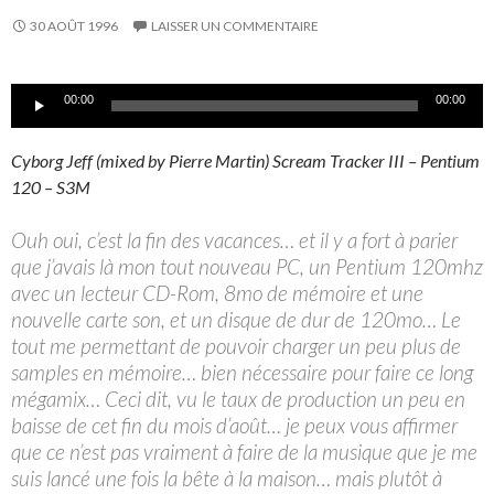
30 AOÛT 1996
LAISSER UN COMMENTAIRE
Lecteur
00:00
00:00
audio
Cyborg Jeff (mixed by Pierre Martin) Scream Tracker III – Pentium
120 – S3M
Ouh oui, c’est la fin des vacances… et il y a fort à parier
que j’avais là mon tout nouveau PC, un Pentium 120mhz
avec un lecteur CD-Rom, 8mo de mémoire et une
nouvelle carte son, et un disque de dur de 120mo… Le
tout me permettant de pouvoir charger un peu plus de
samples en mémoire… bien nécessaire pour faire ce long
mégamix… Ceci dit, vu le taux de production un peu en
baisse de cet fin du mois d’août… je peux vous affirmer
que ce n’est pas vraiment à faire de la musique que je me
suis lancé une fois la bête à la maison… mais plutôt à