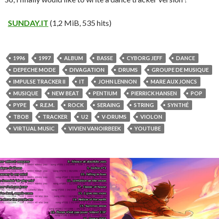
SUNDAY.IT
(1,2 MiB, 535 hits)
1996
1997
ALBUM
BASSE
CYBORG JEFF
DANCE
DEPECHE MODE
DIVAGATION
DRUMS
GROUPE DE MUSIQUE
IMPULSE TRACKER II
IT
JOHN LENNON
MARE AUX JONCS
MUSIQUE
NEW BEAT
PENTIUM
PIERRICK HANSEN
POP
PYPE
R.E.M.
ROCK
SERAING
STRING
SYNTHÉ
TBOB
TRACKER
U2
V-DRUMS
VIOLON
VIRTUAL MUSIC
VIVIEN VANOIRBEEK
YOUTUBE