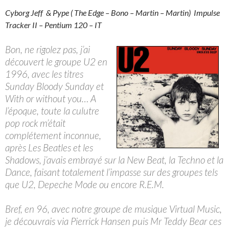
Cyborg Jeff & Pype ( The Edge – Bono – Martin – Martin) Impulse
Tracker II – Pentium 120 – IT
Bon, ne rigolez pas, j’ai
découvert le groupe U2 en
1996, avec les titres
Sunday Bloody Sunday et
With or without you… A
l’époque, toute la culutre
pop rock m’était
complétement inconnue,
après Les Beatles et les
Shadows, j’avais embrayé sur la New Beat, la Techno et la
Dance, faisant totalement l’impasse sur des groupes tels
que U2, Depeche Mode ou encore R.E.M.
Bref, en 96, avec notre groupe de musique Virtual Music,
je découvrais via Pierrick Hansen puis Mr Teddy Bear ces