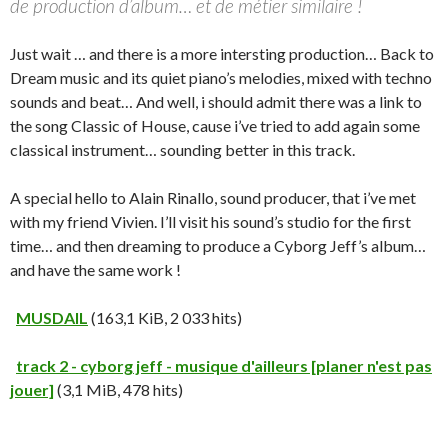
de production d’album… et de métier similaire !
Just wait … and there is a more intersting production… Back to
Dream music and its quiet piano’s melodies, mixed with techno
sounds and beat… And well, i should admit there was a link to
the song Classic of House, cause i’ve tried to add again some
classical instrument… sounding better in this track.
A special hello to Alain Rinallo, sound producer, that i’ve met
with my friend Vivien. I’ll visit his sound’s studio for the first
time… and then dreaming to produce a Cyborg Jeff’s album…
and have the same work !
MUSDAIL
(163,1 KiB, 2 033 hits)
track 2 - cyborg jeff - musique d'ailleurs [planer n'est pas
jouer]
(3,1 MiB, 478 hits)