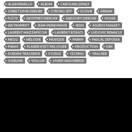
ALAIN RINALLO
ALBUM
CAROLINE LEPAILY
CHRISTOPHE DEBLIRE
CYBORG JEFF
DJ DUB
DREAM
FLÛTE
GEOFFREY DIERCKX
GREGORY DIERCKX
HOUSE
INSTRUMENT
JEAN-DENIS MAGIS
JEDD
JULIEN STASSART
LAURENT MAZZAPICCHI
LAURENT ROSATI
LUDOVIC REMACLE
MEGG
MÉLODIE
MUSIQUE
PARMY
PASCAL DEFOSSA
PIANO
PLANER N'EST PAS JOUER
PRODUCTION
S3M
SCREAM TRACKER III
STUDIO
TECHNO
TRACKER
V-DRUMS
VIOLON
VIVIEN VANOIRBEEK