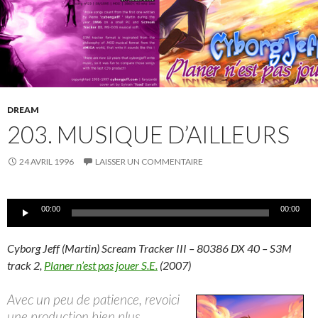
DREAM
203. MUSIQUE D’AILLEURS
24 AVRIL 1996
LAISSER UN COMMENTAIRE
Lecteur
00:00
00:00
audio
Cyborg Jeff (Martin) Scream Tracker III – 80386 DX 40 – S3M
track 2,
Planer n’est pas jouer S.E.
(2007)
Avec un peu de patience, revoici
une production bien plus