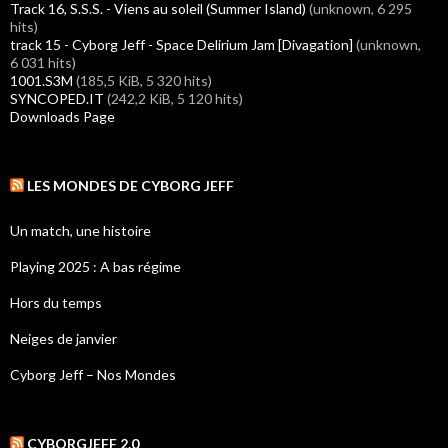
Track 16, S.S.S. - Viens au soleil (Summer Island)
(unknown, 6 295
hits)
track 15 - Cyborg Jeff - Space Delirium Jam [Divagation]
(unknown,
6 031 hits)
1001.S3M
(185,5 KiB, 5 320 hits)
SYNCOPED.IT
(242,2 KiB, 5 120 hits)
Downloads Page
LES MONDES DE CYBORG JEFF
Un match, une histoire
Playing 2025 : A bas régime
Hors du temps
Neiges de janvier
Cyborg Jeff – Nos Mondes
CYBORGJEFF 2.0