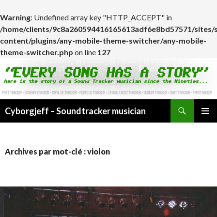
Warning
: Undefined array key "HTTP_ACCEPT" in
/home/clients/9c8a260594416165613adf6e8bd57571/sites/
content/plugins/any-mobile-theme-switcher/any-mobile-
theme-switcher.php
on line
127
Cyborgjeff – Soundtracker musician
ALLER
MENU
AU
PRINCI
CONTENU
Archives par mot-clé : violon