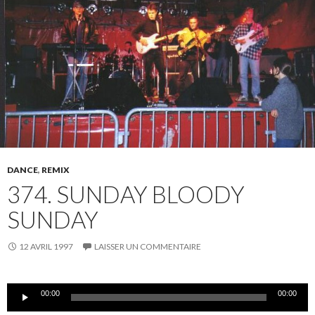
DANCE
,
REMIX
374. SUNDAY BLOODY
SUNDAY
12 AVRIL 1997
LAISSER UN COMMENTAIRE
Lecteur
00:00
00:00
audio