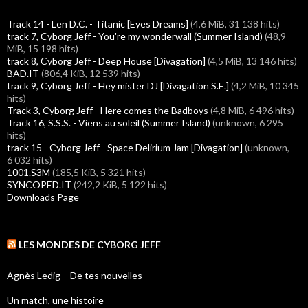
Track 14 - Len D.C. - Titanic [Eyes Dreams]
(4,6 MiB, 31 138 hits)
track 7, Cyborg Jeff - You're my wonderwall (Summer Island)
(48,9
MiB, 15 198 hits)
track 8, Cyborg Jeff - Deep House [Divagation]
(4,5 MiB, 13 146 hits)
BAD.IT
(806,4 KiB, 12 539 hits)
track 9, Cyborg Jeff - Hey mister DJ [Divagation S.E.]
(4,2 MiB, 10 345
hits)
Track 3, Cyborg Jeff - Here comes the Badboys
(4,8 MiB, 6 496 hits)
Track 16, S.S.S. - Viens au soleil (Summer Island)
(unknown, 6 295
hits)
track 15 - Cyborg Jeff - Space Delirium Jam [Divagation]
(unknown,
6 032 hits)
1001.S3M
(185,5 KiB, 5 321 hits)
SYNCOPED.IT
(242,2 KiB, 5 122 hits)
Downloads Page
LES MONDES DE CYBORG JEFF
Agnès Ledig – De tes nouvelles
Un match, une histoire