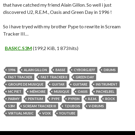
that have catched my friend Alain Gillon. So well i just
discovered U2, R.E.M., Oasis and Green Day in 1996 !
So i have tryed with my brother Pype to rewrite in Scream
Tracker III…
BASKC.S3M
(199,2 KiB, 1 873 hits)
1996
ALAIN GILLON
BASSE
CYBORGJEFF
DRUMS
FAST TRACKER
FAST TRACKER II
GREEN DAY
GROUPE DE MUSIQUE
GUITAR
GUITARE
INSTRUMENT
MC PIET
MÉMOIRE
MUSIQUE
OASIS
PACHELBEL
PARMY
PENTIUM
PYPE
PYPEIN
R.E.M.
ROCK
S3M
SCREAM TRACKER III
T.DUBOIS
V-DRUMS
VIRTUAL MUSIC
VOIX
YOUTUBE