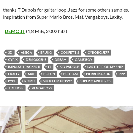
thanks T.Dubois for guitar loop, Jazz for some others samples.
Inspiration from Super Mario Bros, Maf, Vengaboys, Laxity.
DEMO.IT
(1,8 MiB, 3 002 hits)
3D
AMIGA
BRUNO
CONFETTIS
CYBORG JEFF
CYRIX
DEMOSCÈNE
DREAM
GAME BOY
IMPULSE TRACKER II
IT
KID PADDLE
LAST TRIP ON MY SHIP
LAXITY
MAF
PC FUN
PC TEAM
PIERRE MARTIN
PPP
PYPE
ROMU
SHOOT'M UP1999
SUPER MARIO BROS
T.DUBOIS
VENGABOYS