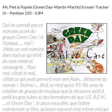
Mc Piet & Pypein (Green Day-Martin-Martin) Scream Tracker
III – Pentium 120 – S3M
Qui ne connait pas ce
morceau punk du
groupe Green Day ! A
l’époque, … moi !
J’étais un vrai manche
dans tout ce qui était
du rock metal et
compagnie… Pour
moi, c’était le mal…
c’était ce qui avait perverti mon ami Alain… détourné du
monde « Techno »… Bref, ce n’est qu’en 95-96, avec la
création de groupe de musique que je découvre petit à
petit les gros tubes et des formations tel que U2, R.E.M.,
… et Green Day ! Je peux vous dire, que j’adore
maintenant ce titre, qu’assez souvent c’est même moi qui