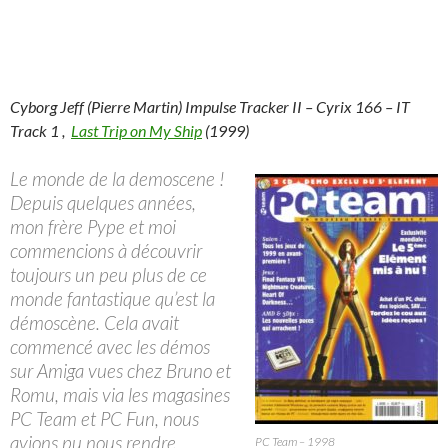
Cyborg Jeff (Pierre Martin) Impulse Tracker II – Cyrix 166 – IT
Track 1 ,
Last Trip on My Ship
(1999)
Le monde de la demoscene !
Depuis quelques années,
mon frère Pype et moi
commencions à découvrir
toujours un peu plus de ce
monde fantastique qu’est la
démoscène. Cela avait
commencé avec les démos
sur Amiga vues chez Bruno et
Romu, mais via les magasines
PC Team et PC Fun, nous
avions pu nous rendre
PC Team – 1998