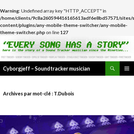
Warning
: Undefined array key "HTTP_ACCEPT" in
/home/clients/9c8a260594416165613adf6e8bd57571/sites/
content/plugins/any-mobile-theme-switcher/any-mobile-
theme-switcher.php
on line
127
Cyborgjeff – Soundtracker musician
ALLER
MENU
AU
PRINCI
CONTENU
Archives par mot-clé : T.Dubois