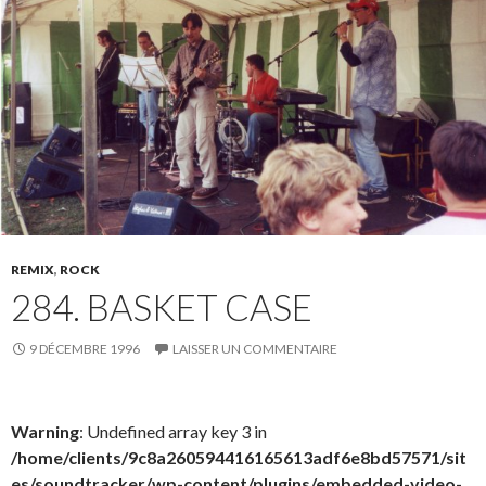
REMIX
,
ROCK
284. BASKET CASE
9 DÉCEMBRE 1996
LAISSER UN COMMENTAIRE
Warning
: Undefined array key 3 in
/home/clients/9c8a260594416165613adf6e8bd57571/sit
es/soundtracker/wp-content/plugins/embedded-video-