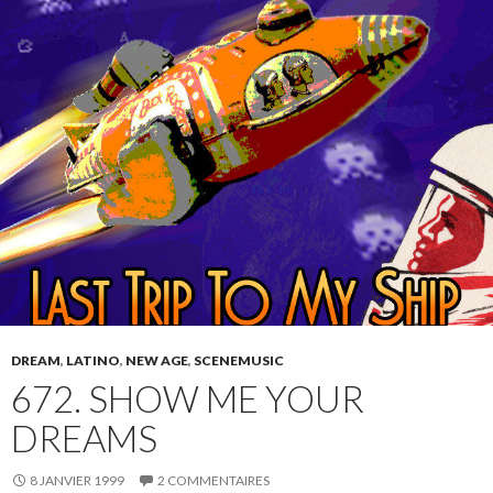
DREAM
,
LATINO
,
NEW AGE
,
SCENEMUSIC
672. SHOW ME YOUR
DREAMS
8 JANVIER 1999
2 COMMENTAIRES