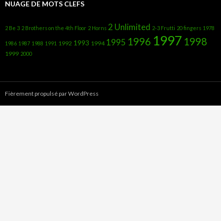
NUAGE DE MOTS CLEFS
2 Unlimited
2 Be 3
2 Brothers on the 4th Floor
2 Horns
2-3 Frutti
20 fingers
1978
1997
1996
1998
1995
1993
1992
1994
1986
1987
1988
1991
1999
2000
Fièrement propulsé par WordPress