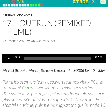
REMIX
,
VIDEO GAME
171. OUTRUN (REMIXED
THEME)
6 MARS 1996
UN COMMENTAIRE
Lecteur
00:00
00:00
audio
Mc Piet (Brooke-Martin) Scream Tracker III – 80386 DX 40 – S3M
Parmi les premiers jeux découverts sur nos vieux PCs, se
trouvaient
Outrun
, version assez modeste d’un jeu
d’arcade réalisé par Sega, également disponible avec bien
plus de réussite sur d’autres supports. Cette version PC
était très basique, puisque ne supportant que le mode 16