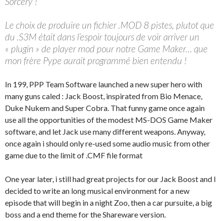
Sorcery !
Le choix de produire un fichier .MOD 8 pistes, plutot que
du .S3M était dans l’espoir toujours de voir arriver un
« plugin » de player mod pour notre Game Maker… que
mon frère Pype aurait programmé bien entendu !
In 199, PPP Team Software launched a new super hero with
many guns caled : Jack Boost, inspirated from Bio Menace,
Duke Nukem and Super Cobra. That funny game once again
use all the opportunities of the modest MS-DOS Game Maker
software, and let Jack use many different weapons. Anyway,
once again i should only re-used some audio music from other
game due to the limit of .CMF file format
One year later, i still had great projects for our Jack Boost and I
decided to write an long musical environment for a new
episode that will begin in a night Zoo, then a car pursuite, a big
boss and a end theme for the Shareware version.