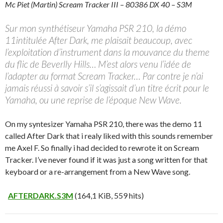
Mc Piet (Martin) Scream Tracker III – 80386 DX 40 – S3M
Sur mon synthétiseur Yamaha PSR 210, la démo
11intitulée After Dark, me plaisait beaucoup, avec
l’exploitation d’instrument dans la mouvance du theme
du flic de Beverlly Hills… M’est alors venu l’idée de
l’adapter au format Scream Tracker… Par contre je n’ai
jamais réussi à savoir s’il s’agissait d’un titre écrit pour le
Yamaha, ou une reprise de l’époque New Wave.
On my syntesizer Yamaha PSR 210, there was the demo 11
called After Dark that i realy liked with this sounds remember
me Axel F. So finally i had decided to rewrote it on Scream
Tracker. I’ve never found if it was just a song written for that
keyboard or a re-arrangement from a New Wave song.
AFTERDARK.S3M
(164,1 KiB, 559 hits)