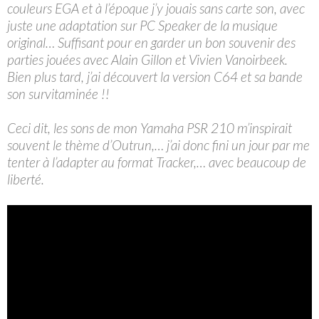
couleurs EGA et à l’époque j’y jouais sans carte son, avec
juste une adaptation sur PC Speaker de la musique
original… Suffisant pour en garder un bon souvenir des
parties jouées avec Alain Gillon et Vivien Vanoirbeek.
Bien plus tard, j’ai découvert la version C64 et sa bande
son survitaminée !!
Ceci dit, les sons de mon Yamaha PSR 210 m’inspirait
souvent le thème d’Outrun,… j’ai donc fini un jour par me
tenter à l’adapter au format Tracker,… avec beaucoup de
liberté.