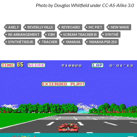
Photo by Douglas Whitfield under CC-AS-Alike 3.0
AXEL F
BEVERLLY HILLS
KEYBOARD
MC PIET
NEW WAVE
RE-ARRANGEMENT
S3M
SCREAM TRACKER III
SYNTHÉ
SYNTHÉTISEUR
TRACKER
YAMAHA
YAMAHA PSR 210