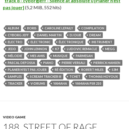
track 8 - cyborgjeff - Silence at absolute 0 [Planer n'est
pas jouer]
(5,2 MiB, 552 hits)
ALBUM
BORIS
CAROLINE LEPAILY
COMPILATION
CYBORG JEFF
DANIEL MARTIN
DJ DUB
DREAM
ELECTRO
ELECTRONIC
ÉLECTRONIQUE
INSTRUMENT
JEDD
JOHN LENNON
K7
LUDOVIC REMACLE
MEGG
MÉLODIE
MES AMIS
MUSIQUE
PARMESAN
PASCAL DEFOSSA
PIANO
PIERRE VERSALI
PIERRICK HANSEN
PLANER N'EST PAS JOUER
RÉ-ÉDITION
ROBERT MILES
S3M
SAMPLES
SCREAM TRACKER III
TCHET
THOMAS HOYOUX
TRACKER
V-DRUMS
YAMAHA
YAMAHA PSR 210
VIDEO GAME
188. STREET OF RAGE