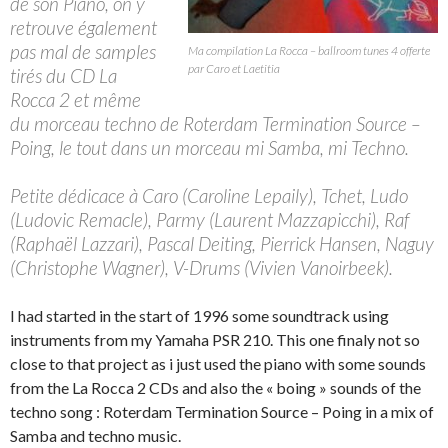
de son Piano, on y
retrouve également
pas mal de samples
Ma compilation La Rocca – ballroom tunes 4 offerte
par Caro et Laetitia
tirés du CD La
Rocca 2 et même
du morceau techno de Roterdam Termination Source –
Poing, le tout dans un morceau mi Samba, mi Techno.
Petite dédicace à Caro (Caroline Lepaily), Tchet, Ludo
(Ludovic Remacle), Parmy (Laurent Mazzapicchi), Raf
(Raphaël Lazzari), Pascal Deiting, Pierrick Hansen, Naguy
(Christophe Wagner), V-Drums (Vivien Vanoirbeek).
I had started in the start of 1996 some soundtrack using
instruments from my Yamaha PSR 210. This one finaly not so
close to that project as i just used the piano with some sounds
from the La Rocca 2 CDs and also the « boing » sounds of the
techno song : Roterdam Termination Source – Poing in a mix of
Samba and techno music.