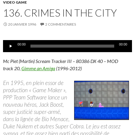
VIDEO GAME
136. CRIMES IN THE CITY
20 JANVIER 1996
2 COMMENTAIRES
Lecteur
00:00
00:00
audio
Mc Piet (Martin) Scream Tracker III – 80386 DX 40 – MOD
track 20,
Gimme an Amiga
(1996-2012)
En 1995, en plein essor de
production « Game Maker »,
PPP Team Software lance un
nouveau héros, Jack Boost,
super justicié super-armé,
dans la lignée de Bio Menace,
Duke Nukem et autres Super Cobra. Le jeu est assez
sympa, et tire assez bien parti des possibilité de