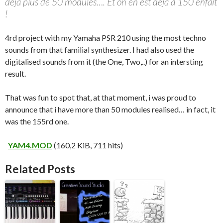
déjà plus de 50 modules…. Et on en est déjà à 150 enfait
!
4rd project with my Yamaha PSR 210 using the most techno
sounds from that familial synthesizer. I had also used the
digitalised sounds from it (the One, Two,..) for an intersting
result.
That was fun to spot that, at that moment, i was proud to
announce that i have more than 50 modules realised… in fact, it
was the 155rd one.
YAM4.MOD
(160,2 KiB, 711 hits)
Related Posts