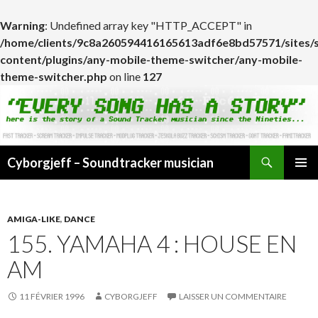
Warning
: Undefined array key "HTTP_ACCEPT" in
/home/clients/9c8a260594416165613adf6e8bd57571/sites/
content/plugins/any-mobile-theme-switcher/any-mobile-
theme-switcher.php
on line
127
Cyborgjeff – Soundtracker musician
ALLER
MENU
AU
PRINCI
CONTENU
AMIGA-LIKE
,
DANCE
155. YAMAHA 4 : HOUSE EN
AM
11 FÉVRIER 1996
CYBORGJEFF
LAISSER UN COMMENTAIRE