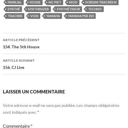
FAMILIAL
HOUSE
MC PIET
MOD
SCREAM TRACKER III
SYNTHÉ
SYNTHESIZER
SYNTHÉTISEUR
TECHNO
TRACKER
VOIX
YAMAHA
YAMAHA PSR 210
ARTICLE PRÉCÉDENT
154. The 5th House
ARTICLE SUIVANT
156. CJ Live
LAISSER UN COMMENTAIRE
Votre adresse e-mail ne sera pas publiée.
Les champs obligatoires
sont indiqués avec
*
Commentaire
*