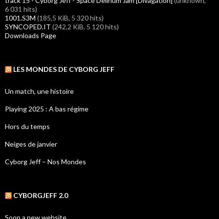
track 15 - Cyborg Jeff - Space Delirium Jam [Divagation]
(unknown,
6 031 hits)
1001.S3M
(185,5 KiB, 5 320 hits)
SYNCOPED.IT
(242,2 KiB, 5 120 hits)
Downloads Page
LES MONDES DE CYBORG JEFF
Un match, une histoire
Playing 2025 : A bas régime
Hors du temps
Neiges de janvier
Cyborg Jeff – Nos Mondes
CYBORGJEFF 2.0
Soon a new website