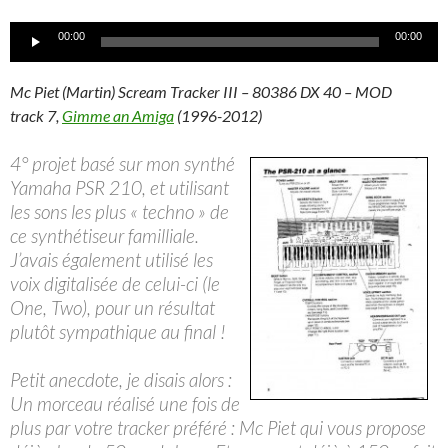
Lecteur
00:00
00:00
audio
Mc Piet (Martin) Scream Tracker III – 80386 DX 40 – MOD
track 7,
Gimme an Amiga
(1996-2012)
4° projet basé sur mon synthé
Yamaha PSR 210, et utilisant
les sons les plus « techno » de
ce synthétiseur familliale.
J’avais également utilisé les
voix digitalisée de celui-ci (le
One, Two), pour un résultat
plutôt sympathique au final !
Petit anecdote, je disais alors :
Un morceau réalisé une fois de
plus par votre tracker préféré : Mc Piet qui vous propose