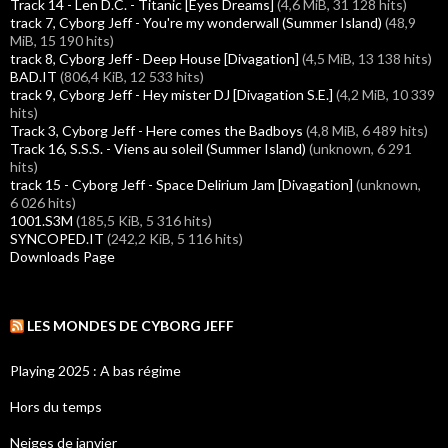
Track 14 - Len D.C. - Titanic [Eyes Dreams]
(4,6 MiB, 31 128 hits)
track 7, Cyborg Jeff - You're my wonderwall (Summer Island)
(48,9
MiB, 15 190 hits)
track 8, Cyborg Jeff - Deep House [Divagation]
(4,5 MiB, 13 138 hits)
BAD.IT
(806,4 KiB, 12 533 hits)
track 9, Cyborg Jeff - Hey mister DJ [Divagation S.E.]
(4,2 MiB, 10 339
hits)
Track 3, Cyborg Jeff - Here comes the Badboys
(4,8 MiB, 6 489 hits)
Track 16, S.S.S. - Viens au soleil (Summer Island)
(unknown, 6 291
hits)
track 15 - Cyborg Jeff - Space Delirium Jam [Divagation]
(unknown,
6 026 hits)
1001.S3M
(185,5 KiB, 5 316 hits)
SYNCOPED.IT
(242,2 KiB, 5 116 hits)
Downloads Page
LES MONDES DE CYBORG JEFF
Playing 2025 : A bas régime
Hors du temps
Neiges de janvier