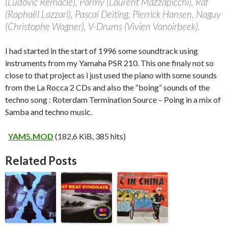
(Ludovic Remacle), Parmy (Laurent Mazzapicchi), Raf
(Raphaël Lazzari), Pascal Deiting, Pierrick Hansen, Naguy
(Christophe Wagner), V-Drums (Vivien Vanoirbeek).
I had started in the start of 1996 some soundtrack using
instruments from my Yamaha PSR 210. This one finaly not so
close to that project as i just used the piano with some sounds
from the La Rocca 2 CDs and also the “boing” sounds of the
techno song : Roterdam Termination Source – Poing in a mix of
Samba and techno music.
YAM5.MOD
(182,6 KiB, 385 hits)
Related Posts