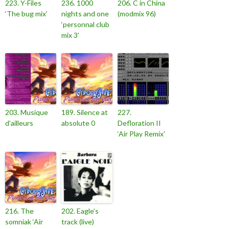
223. Y-Files
236. 1000
206. C in China
‘The bug mix’
nights and one
(modmix 96)
‘personnal club
mix 3’
203. Musique
189. Silence at
227.
d’ailleurs
absolute 0
Defloration II
‘Air Play Remix’
216. The
202. Eagle’s
somniak ‘Air
track (live)