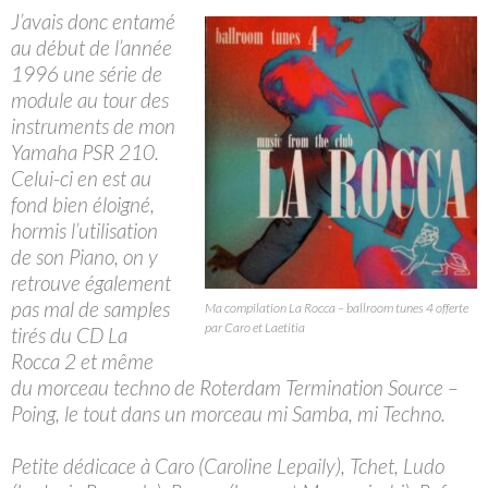
J’avais donc entamé
au début de l’année
1996 une série de
module au tour des
instruments de mon
Yamaha PSR 210.
Celui-ci en est au
fond bien éloigné,
hormis l’utilisation
de son Piano, on y
retrouve également
pas mal de samples
Ma compilation La Rocca – ballroom tunes 4 offerte
par Caro et Laetitia
tirés du CD La
Rocca 2 et même
du morceau techno de Roterdam Termination Source –
Poing, le tout dans un morceau mi Samba, mi Techno.
Petite dédicace à Caro (Caroline Lepaily), Tchet, Ludo