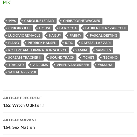
Mix’
1996
CAROLINE LEPAILY
CHRISTOPHE WAGNER
CYBORG JEFF
HOUSE
LA ROCCA
LAURENT MAZZAPICCHI
LUDOVIC REMACLE
NAGUY
PARMY
PASCAL DEITING
PIANO
PIERRICK HANSEN
R.T.S.
RAFFAËL LAZZARI
ROTERDAM TERMINATION SOURCE
SAMBA
SAMPLES
SCREAM TRACKER III
SOUNDTRACK
TCHET
TECHNO
TRACKER
V-DRUMS
VIVIEN VANOIRBEEK
YAMAHA
YAMAHA PSR 210
ARTICLE PRÉCÉDENT
162. Witch Odktor !
ARTICLE SUIVANT
164. Sex Nation