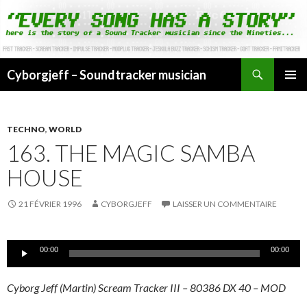
Cyborgjeff – Soundtracker musician
ALLER
MENU
AU
PRINCI
CONTENU
TECHNO
,
WORLD
163. THE MAGIC SAMBA
HOUSE
21 FÉVRIER 1996
CYBORGJEFF
LAISSER UN COMMENTAIRE
Lecteur
00:00
00:00
audio
Cyborg Jeff (Martin) Scream Tracker III – 80386 DX 40 – MOD