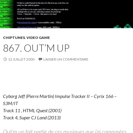
CHIPTUNES
,
VIDEO GAME
867. OUT’M UP
12 JUILLET 2000
LAISSER UN COMMENTAIRE
Cyborg Jeff (Pierre Martin) Impulse Tracker II – Cyrix 166 –
S3M/IT
Track 11 , HTML Quest (2001)
Track 4, Super CJ Land (2013)
Out’m up fait partie de ces musiques que j’ai composées