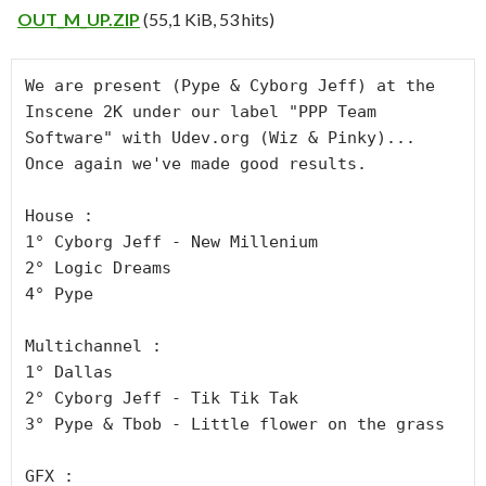
OUT_M_UP.ZIP
(55,1 KiB, 53 hits)
We are present (Pype & Cyborg Jeff) at the 
Inscene 2K under our label "PPP Team 
Software" with Udev.org (Wiz & Pinky)... 
Once again we've made good results.

House :

1° Cyborg Jeff - New Millenium

2° Logic Dreams

4° Pype

Multichannel :

1° Dallas

2° Cyborg Jeff - Tik Tik Tak

3° Pype & Tbob - Little flower on the grass

GFX :
