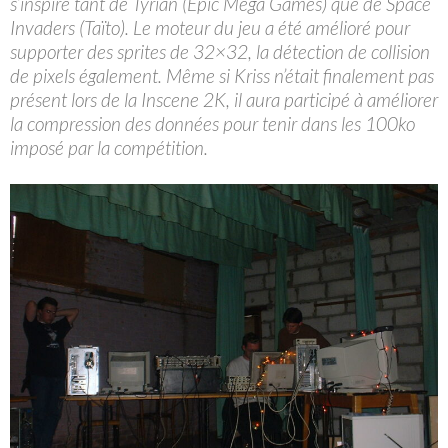
s’inspire tant de Tyrian (Epic Mega Games) que de Space
Invaders (Taïto). Le moteur du jeu a été amélioré pour
supporter des sprites de 32×32, la détection de collision
de pixels également. Même si Kriss n’était finalement pas
présent lors de la Inscene 2K, il aura participé à améliorer
la compression des données pour tenir dans les 100ko
imposé par la compétition.