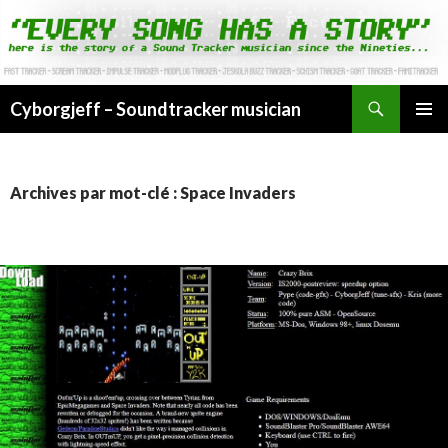
Cyborgjeff – Soundtracker musician
ALLER
MENU
AU
PRINCI
CONTENU
Archives par mot-clé : Space Invaders