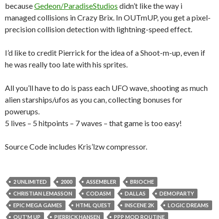
because
Gedeon/ParadiseStudios
didn’t like the way i
managed collisions in Crazy Brix. In OUTmUP, you get a pixel-
precision collision detection with lightning-speed effect.
I’d like to credit Pierrick for the idea of a Shoot-m-up, even if
he was really too late with his sprites.
All you’ll have to do is pass each UFO wave, shooting as much
alien starships/ufos as you can, collecting bonuses for
powerups.
5 lives – 5 hitpoints – 7 waves – that game is too easy!
Source Code includes Kris’lzw compressor.
RULE da STARFIELD!…
2 UNLIMITED
2000
ASSEMBLER
BRIOCHE
CHRISTIAN LEMASSON
CODASM
DALLAS
DEMOPARTY
EPIC MEGA GAMES
HTML QUEST
INSCENE 2K
LOGIC DREAMS
OUT'M UP
PIERRICK HANSEN
PPP MOD ROUTINE