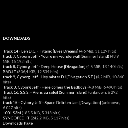
DOWNLOADS
Track 14 - Len D.C. - Titanic [Eyes Dreams]
(4,6 MiB, 31 129 hits)
track 7, Cyborg Jeff - You're my wonderwall (Summer Island)
(48,9
MiB, 15 192 hits)
track 8, Cyborg Jeff - Deep House [Divagation]
(4,5 MiB, 13 140 hits)
BAD.IT
(806,4 KiB, 12 534 hits)
track 9, Cyborg Jeff - Hey mister DJ [Divagation S.E.]
(4,2 MiB, 10 340
hits)
Track 3, Cyborg Jeff - Here comes the Badboys
(4,8 MiB, 6 490 hits)
Track 16, S.S.S. - Viens au soleil (Summer Island)
(unknown, 6 292
hits)
track 15 - Cyborg Jeff - Space Delirium Jam [Divagation]
(unknown,
6 027 hits)
1001.S3M
(185,5 KiB, 5 318 hits)
SYNCOPED.IT
(242,2 KiB, 5 117 hits)
Downloads Page