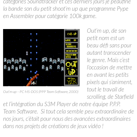
catégories Soundtracker et ces derniers jours je peaufine
la bande son du petit shoot’m up que programme Pype
en Assembler pour catégorie 100k game.
Out’m up, de son
petit nom est un
beau défi sans pour
autant transcender
le genre. Mais c’est
l’occasion de mettre
en avant les petits
pixels qui s’animent,
tout le travail de
Out’m up – PC MS-DOS (PPP Team Software, 2000)
scrolling, de Starfield
et l’intégration du S3M Player de notre équipe P.P.P.
Team Software. Si tout cela semble peu extraordinaire de
nos jours, c’était pour nous des avancées extraordinaires
dans nos projets de créations de jeux vidéo !