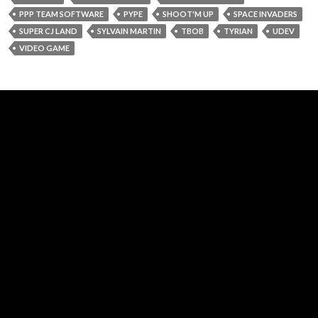
PPP TEAM SOFTWARE
PYPE
SHOOT'M UP
SPACE INVADERS
SUPER CJ LAND
SYLVAIN MARTIN
TBOB
TYRIAN
UDEV
VIDEO GAME