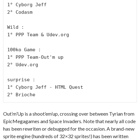
1° Cyborg Jeff

2° Codasm

Wild : 

1° PPP Team & Udev.org

100ko Game :

1° PPP Team-Out'm up

2° Udev.org

surprise :

1° Cyborg Jeff - HTML Quest

2° Brioche
Out’m’Up is a shoot’em’up, crossing over between Tyrian from
EpicMegagames and Space Invaders. Note that nearly all code
has been rewriten or debugged for the occasion. A brand-new
sprite engine (hundreds of 32×32 sprites!) has been written