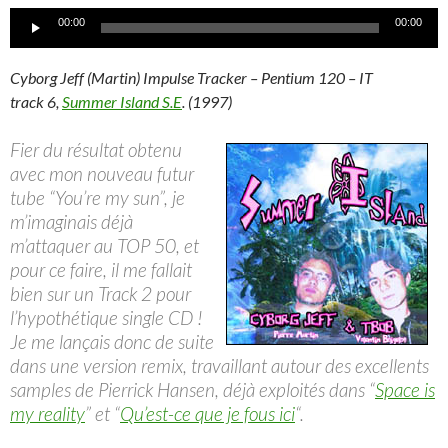
Lecteur
00:00
00:00
audio
Cyborg Jeff (Martin) Impulse Tracker – Pentium 120 – IT
track 6,
Summer Island S.E
. (1997)
Fier du résultat obtenu
avec mon nouveau futur
tube “You’re my sun”, je
m’imaginais déjà
m’attaquer au TOP 50, et
pour ce faire, il me fallait
bien sur un Track 2 pour
l’hypothétique single CD !
Je me lançais donc de suite
dans une version remix, travaillant autour des excellents
samples de Pierrick Hansen, déjà exploités dans “
Space is
my reality
” et “
Qu’est-ce que je fous ici
“.