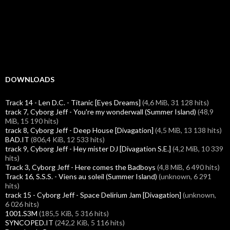
DOWNLOADS
Track 14 - Len D.C. - Titanic [Eyes Dreams]
(4,6 MiB, 31 128 hits)
track 7, Cyborg Jeff - You're my wonderwall (Summer Island)
(48,9
MiB, 15 190 hits)
track 8, Cyborg Jeff - Deep House [Divagation]
(4,5 MiB, 13 138 hits)
BAD.IT
(806,4 KiB, 12 533 hits)
track 9, Cyborg Jeff - Hey mister DJ [Divagation S.E.]
(4,2 MiB, 10 339
hits)
Track 3, Cyborg Jeff - Here comes the Badboys
(4,8 MiB, 6 490 hits)
Track 16, S.S.S. - Viens au soleil (Summer Island)
(unknown, 6 291
hits)
track 15 - Cyborg Jeff - Space Delirium Jam [Divagation]
(unknown,
6 026 hits)
1001.S3M
(185,5 KiB, 5 316 hits)
SYNCOPED.IT
(242,2 KiB, 5 116 hits)