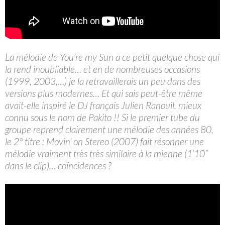
La mélodie de You’re my Sun a ce petit quelque chose qui
la rend inoubliable… et en de nombreuses occasions
(1999, 2003,…) je la retravaillerais un peu dans des
versions plus modernes… Et qui sais peut-être même
avait-elle inspiré le DJ français Julien Ranouil, mieux
connu sous le nom de Pakito !! Si le premier tube du
groupe reprend clairement une mélodie des années 80,
le 2° titre : Movin’ on Stereo (2007) fait résonner une
mélodie vraiment très très similaire à la mienne (1’10”
dans le clip)… coïncidences ?