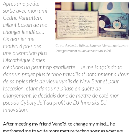
Après une petite
sortie avec mon ami
Cédric Vanrutten,
aillant besoin de me
changer les idées…
Ce dernier me
motiva à prendre
Ce qui deviendra l’album Summer Island… mais avant
l’enregistrement studio de Viens au soleil.
une orientation plus
Discothèque à mes
créations un peut trop gentillette… Je me lançais donc
dans un projet plus techno travaillant notamment autour
de samples tirés de vieux vynils de New Beat et pour
l’occasion, étant dans une phase en quête de
changement, je décidais donc de mettre de coté mon
pseudo Cyborg Jeff au profit de DJ Inno aka DJ
Innovation.
After meeting my friend Vanoïd, to change my mind… he
motivated me to write more mature techno song as what we