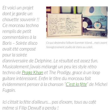
Et voici un projet
dont je garde un
chouette souvenir !!
Ce morceau techno
remplis de petit
commentaires à la
Boris – Soirée disco
Ce qui deviendra l’album Summer Island… mais avant
l’enregistrement studio de Viens au soleil.
avait été composé
pour la soirée
d’anniversaire de Delphine. Le résultat est assez fun.
Musicalement j’avais mélangé un peu les style rétro
techno de
Praga Khan
et The Prodigy, grace à un loop
guitare intéressant. Enfin le titre du morceau fait
évidemment penser à la chanson “
C’est la fête
” de Michel
Fugain.
Ici c’était la fête d’ailleurs… pas d’exam, tous au café
même si Filip Dewulf a perdu !