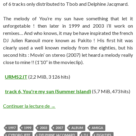
of 6 tracks only distributed to Tbob and Delphine Jacqmard.
The melody of You’re my sun have something that let it
unforgetable ! then later in 1999 and 2003 i’ll work on
remixes… And who knows, it may be have inspirated the french
DJ Julien Ranouil more known as Pakito ! His first hit was
clearly used a well known melody from the eighties, but his
second hits : Movin’ on stereo (2007) let heard a melody really
close to mine !! (1’10” in the movieclip).
URMS2.IT
(2,2 MiB, 3 126 hits)
track 6, You're my sun (Summer Island)
(5,7 MiB, 473 hits)
Continuer la lecture de
→
1997
1999
2003
2007
ALBUM
AMIGA
CYBORG JEFF
DELPHINE JACQMARD
DJ
EIGHTIES