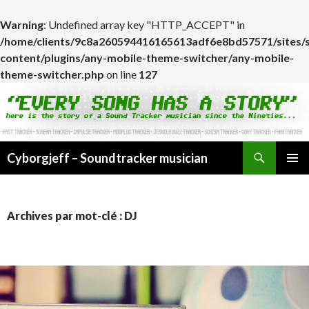
Warning
: Undefined array key "HTTP_ACCEPT" in
/home/clients/9c8a260594416165613adf6e8bd57571/sites/
content/plugins/any-mobile-theme-switcher/any-mobile-
theme-switcher.php
on line
127
Cyborgjeff – Soundtracker musician
ALLER
MENU
AU
PRINCI
CONTENU
Archives par mot-clé : DJ