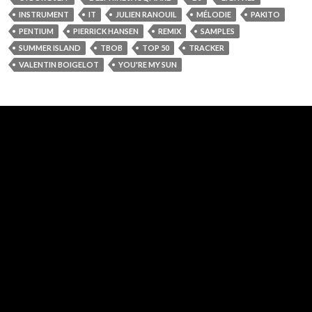
INSTRUMENT
IT
JULIEN RANOUIL
MÉLODIE
PAKITO
PENTIUM
PIERRICK HANSEN
REMIX
SAMPLES
SUMMER ISLAND
TBOB
TOP 50
TRACKER
VALENTIN BOIGELOT
YOU'RE MY SUN