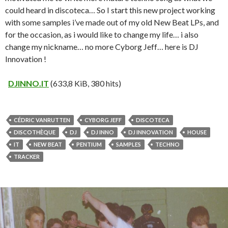
could heard in discoteca… So I start this new project working
with some samples i’ve made out of my old New Beat LPs, and
for the occasion, as i would like to change my life… i also
change my nickname… no more Cyborg Jeff… here is DJ
Innovation !
DJINNO.IT
(633,8 KiB, 380 hits)
CÉDRIC VANRUTTEN
CYBORG JEFF
DISCOTECA
DISCOTHÈQUE
DJ
DJ INNO
DJ INNOVATION
HOUSE
IT
NEW BEAT
PENTIUM
SAMPLES
TECHNO
TRACKER