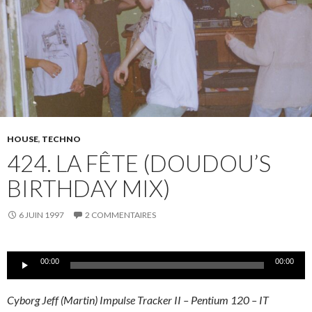
HOUSE
,
TECHNO
424. LA FÊTE (DOUDOU’S
BIRTHDAY MIX)
6 JUIN 1997
2 COMMENTAIRES
Lecteur
00:00
00:00
audio
Cyborg Jeff (Martin) Impulse Tracker II – Pentium 120 – IT