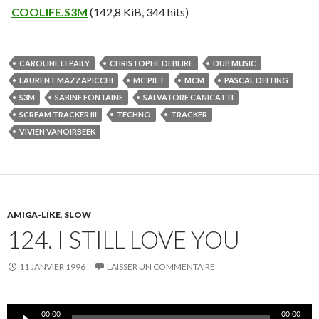
COOLIFE.S3M
(142,8 KiB, 344 hits)
CAROLINE LEPAILY
CHRISTOPHE DEBLIRE
DUB MUSIC
LAURENT MAZZAPICCHI
MC PIET
MCM
PASCAL DEITING
S3M
SABINE FONTAINE
SALVATORE CANICATTI
SCREAM TRACKER III
TECHNO
TRACKER
VIVIEN VANOIRBEEK
AMIGA-LIKE
,
SLOW
124. I STILL LOVE YOU
11 JANVIER 1996
LAISSER UN COMMENTAIRE
Lecteur
00:00
00:00