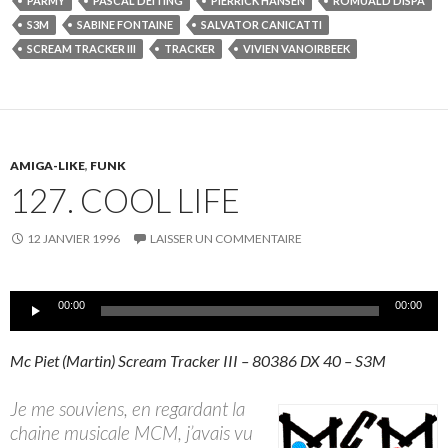
PARMY
PASCAL DEITING
PIERRICK HANSEN
ROMUALD DISPA
S3M
SABINE FONTAINE
SALVATOR CANICATTI
SCREAM TRACKER III
TRACKER
VIVIEN VANOIRBEEK
AMIGA-LIKE
,
FUNK
127. COOL LIFE
12 JANVIER 1996
LAISSER UN COMMENTAIRE
Lecteur
00:00
00:00
audio
Mc Piet (Martin) Scream Tracker III – 80386 DX 40 – S3M
Je me souviens, en regardant la
chaine musicale MCM, j’avais vu