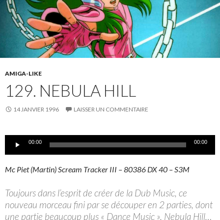
AMIGA-LIKE
129. NEBULA HILL
14 JANVIER 1996
LAISSER UN COMMENTAIRE
Lecteur
00:00
00:00
audio
Mc Piet (Martin) Scream Tracker III – 80386 DX 40 – S3M
Toujours dans l’esprit de créer de la Dub Music, ce
nouveau morceau fini par se découper en 2 parties, dont
une partie beaucoup plus « Dance Music ». Nebula Hill…