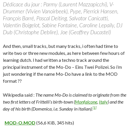
Dédicace du jour : Parmy (Laurent Mazzapicchi), V-
Drummer (Vivien Vanoirbeek), Pype, Pierrick Hansen,
François Barré, Pascal Deiting, Salvator Canicatti,
Valentin Boigelot, Sabine Fontaine, Caroline Lepaily, DJ
Dub (Christophe Deblire), Joe (Geoffrey Ducastel)
And then, small tracks, but many tracks, i often had time to
write two or three new modules, as here between few hours of
learning dutch. I had written a techno track around the
principal instrument of the Mo-Do – Eins Twei Polizei. So i’m
just wondering if the name Mo-Do have a link to the MOD
format ??
Wikipedia said :
The name Mo-Do is claimed to originate from the
two first letters of Frittelli’s birth-town (
Monfalcone
,
Italy
) and the
[1]
day of his birth (
Domenica, i.e. Sunday in Italian).
MOD-O.MOD
(56,6 KiB, 345 hits)