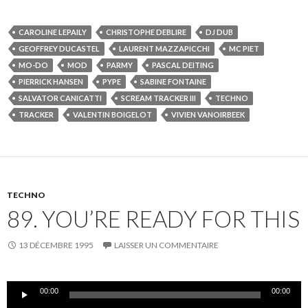
CAROLINE LEPAILY
CHRISTOPHE DEBLIRE
DJ DUB
GEOFFREY DUCASTEL
LAURENT MAZZAPICCHI
MC PIET
MO-DO
MOD
PARMY
PASCAL DEITING
PIERRICK HANSEN
PYPE
SABINE FONTAINE
SALVATOR CANICATTI
SCREAM TRACKER III
TECHNO
TRACKER
VALENTIN BOIGELOT
VIVIEN VANOIRBEEK
TECHNO
89. YOU’RE READY FOR THIS
13 DÉCEMBRE 1995
LAISSER UN COMMENTAIRE
Lecteur
00:00
00:00
audio