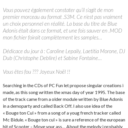
Vous pouvez également constater qu’il s’agit de mon
premier morceau au format .S3M. Ce n’est pas vraiment
un choix personnel en réalité. La base du titre de Blue
Adonis était dans ce format, et une fois sauver en .MOD
mon fichier foirait complètement les samples…
Dédicace du jour à : Caroline Lepaily, Laetitia Morone, DJ
Dub (Christophe Deblire) et Sabine Fontaine…
Vous êtes fou ??? Joyeux Noël !!
Searching in the CDs of PC Fun let propose singular creations i
made, as this song written the xmas day of year 1995. The base
of the track came from a older module written by Blue Adonis
in a demoparty and called Back Off. I also use idea of the
« Bouge ton Cul » from a song of a youg french tracker called
Mc Bidule. « Bouge ton cul » is sure a reference of the european
hit of Scooter – Move your ass… About the melody i probably