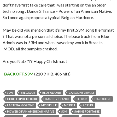
don’t have first take care that i was starting on the an older
techno song : Dance 2 Trance – Power of an American Native.
So i once again propose a typical Belgian Hardcore.
May be did you mention that it’s my first .S3M song file format
? That was not a personnal choise. The base track from Blue
Adonis was in .S3M and when i saved my work in 8tracks
.MOD, all the samples crashed.
Are you Nutz ??? Happy Christmas !
BACKOFF.S3M
(210,9 KiB, 486 hits)
1995
BELGIQUE
BLUE ADONIS
CAROLINE LEPAILY
CHRISTOPHE DEBLIRE
DANCE 2 TRANCE
DJ DUB
HARDCORE
LAETITIA MORONE
MC BIDULE
MC PIET
PC FUN
POWER OF AN AMERICAN NATIVE
S3M
SABINE FONTAINE