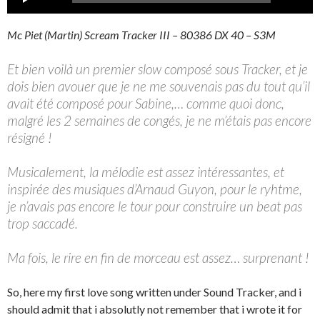
audio
Mc Piet (Martin) Scream Tracker III – 80386 DX 40 – S3M
Et bien voilà un premier slow composé sous Tracker, et je
dois bien avouer que je ne me souvenais pas du tout qu’il
avait été composé pour Sabine,… comme quoi donc,
malgré les 2 semaines de congés, je ne m’étais pas encore
résigné !
Musicalement, la mélodie est assez intéressantes, et
inspirée des musiques d’Arnaud Guyon, pour le ryhtme,
je n’avais pas encore le tour pour construire un beat pas
trop saccadé.
Ma fois, le rire en fin de morceau est assez… surprenant !
So, here my first love song written under Sound Tracker, and i
should admit that i absolutly not remember that i wrote it for