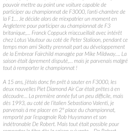
pouvoir mettre au point une voiture capable de
participer au championnat de F3000, l’anti-chambre de
la F1… Je décide alors de m’expatrier un moment en
Angleterre pour participer au championnat de F3
britanique,… Franck Coppuck m’accueillait avec intérêt
chez Lotus Vautour au coté de Peter Stalioon, pendant ce
temps mon ami Skotty prennait part au développement
de la Embrear Fairchild managée par Mike Mildway…. La
saison était âprement disputé,… mais je parvenais malgré
tout à remporter le championnat !
A 15 ans, j’étais donc fin prêt à sauter en F3000, les
deux nouvelles Piet Diamond Air Car était prêtes à en
découdre… La première année fut un peu difficile, mais
dès 1993, au coté de l’italien Sebastiano Valenti, je
parvenais à me placer en 2° place du championnat,
remporté par l’espagnole Rob Huysmann et son
indétronable De Robert. Mais tout était possible pour
remporter le titre dès la saison suivante… De Robert