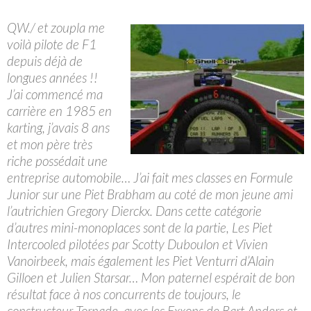
QW./ et zoupla me
voilà pilote de F1
depuis déjà de
longues années !!
J’ai commencé ma
carrière en 1985 en
karting, j’avais 8 ans
et mon père très
riche possédait une
entreprise automobile… J’ai fait mes classes en Formule
Junior sur une Piet Brabham au coté de mon jeune ami
l’autrichien Gregory Dierckx. Dans cette catégorie
d’autres mini-monoplaces sont de la partie, Les Piet
Intercooled pilotées par Scotty Duboulon et Vivien
Vanoirbeek, mais également les Piet Venturri d’Alain
Gilloen et Julien Starsar… Mon paternel espérait de bon
résultat face à nos concurrents de toujours, le
constructeur Tornade, avec les Exxons de Bart Anders et