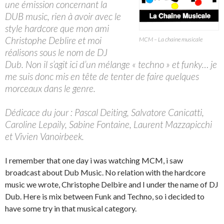
une émission concernant la
DUB music, rien à avoir avec le
style hardcore que mon ami
Christophe Deblire et moi
MCM – La chaine musicale
réalisons sous le nom de DJ
Dub. Non il s’agit ici d’un mélange « techno » et funky… je
me suis donc mis en tête de tenter de faire quelques
morceaux dans le genre.
Dédicace du jour : Pascal Deiting, Salvatore Canicatti,
Caroline Lepaily, Sabine Fontaine, Laurent Mazzapicchi
et Vivien Vanoirbeek.
I remember that one day i was watching MCM, i saw
broadcast about Dub Music. No relation with the hardcore
music we wrote, Christophe Delbire and I under the name of DJ
Dub. Here is mix between Funk and Techno, so i decided to
have some try in that musical category.