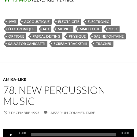
1995
ACCOUSTIQUE
ÉLECTRICITÉ
ELECTRONIC
ÉLECTRONIQUE
IAD
MC PIET
MME LOTHE
MOD
OPTIQUE
PASCAL DEITING
PHYSIQUE
SABINE FONTAINE
SALVATOR CANICATTI
SCREAM TRACKER III
TRACKER
AMIGA-LIKE
78. NEW PERCUSSION
MUSIC
7 DÉCEMBRE 1995
LAISSER UN COMMENTAIRE
Lecteur
00:00
00:00