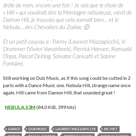
drôle de nom, encore une fois ! Je sais que le choix de
« Hill » qui voudrait dire la Montagne nébuleuse, vient de
Damon Hill, je trouvais que cela sonnait bien… et le
Nebula… des Chevaliers du Zodiac 🙂
Et un petit coucou à : Parmy (Laurent Mazzapicchi), V-
Drummer (Vivien Vanoirbeek), Pierrick Hansen, Romuald
Dispa, Pascal Deiting, Salvator Canicatti et Sabine
Fontaine.
Still working on Dub Music, as if this song could be cutted in 2
parts with a Dance Music one. Nebula Hill, strange name once
again. Hill came from Damon Hill, that sounded great !
NEBULA.S3M
(84,0 KiB, 399 hits)
DANCE
DUB MUSIC
LAURENT MAZZAPICCHI
MC PIET