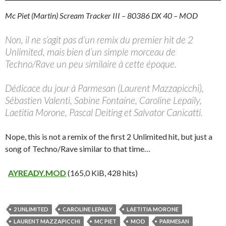
Mc Piet (Martin) Scream Tracker III – 80386 DX 40 – MOD
Non, il ne s’agit pas d’un remix du premier hit de 2
Unlimited, mais bien d’un simple morceau de
Techno/Rave un peu similaire à cette époque.
Dédicace du jour à Parmesan (Laurent Mazzapicchi),
Sébastien Valenti, Sabine Fontaine, Caroline Lepaily,
Laetitia Morone, Pascal Deiting et Salvator Canicatti.
Nope, this is not a remix of the first 2 Unlimited hit, but just a
song of Techno/Rave similar to that time…
AYREADY.MOD
(165,0 KiB, 428 hits)
2 UNLIMITED
CAROLINE LEPAILY
LAETITIA MORONE
LAURENT MAZZAPICCHI
MC PIET
MOD
PARMESAN