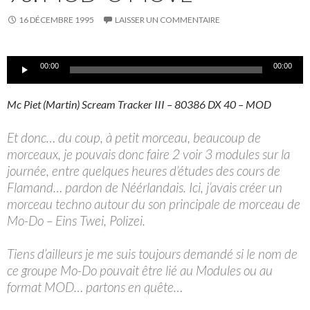
16 DÉCEMBRE 1995
LAISSER UN COMMENTAIRE
Lecteur
00:00
00:00
audio
Mc Piet (Martin) Scream Tracker III – 80386 DX 40 – MOD
Et donc… du coup, à petit morceau, beaucoup de
morceaux, je pouvais donc faire 2 voir 3 modules sur la
journée, entre quelques heures d’études des cours de
Flamand… pardon de Néérlandais. Ici, j’avais créer un
morceau techno autour du son principale de morceau de
Mo-Do – Eins Twei, Polizei.
Tiens d’ailleurs je me suis toujours demandé si le nom de
ce groupe Mo-Do pouvait être lié au Modules ou au
format MOD… partons en quête…