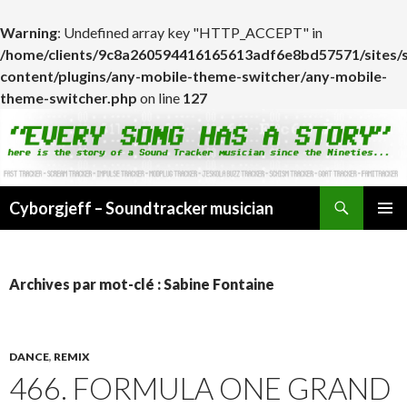
Warning
: Undefined array key "HTTP_ACCEPT" in
/home/clients/9c8a260594416165613adf6e8bd57571/sites/
content/plugins/any-mobile-theme-switcher/any-mobile-
theme-switcher.php
on line
127
Cyborgjeff – Soundtracker musician
ALLER
MENU
AU
PRINCI
CONTENU
Archives par mot-clé : Sabine Fontaine
DANCE
,
REMIX
466. FORMULA ONE GRAND