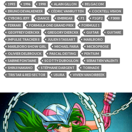
1993
1996
1998
ALAIN GILLON
BELGACOM
BRUNO DEVALKENEER
CÉDRIC VANRUTTEN
COCKTELL VISION
CYBORG JEFF
DANCE
EMBREAR
F1
F1GP2
F3000
FERRARI
FORMULA ONE GRAND PRIX
FORMULE 1
GEOFFREY DIERCKX
GREGORY DIERCKX
GUITAR
GUITARE
IMPULSE TRACKER II
JULIEN STASSART
MARLBORO
MARLBORO SHOW GIRL
MICHAEL FARIA
MICROPROSE
OLIVIER DELBROUCK
PASCAL DEITING
PENTIUM
SABINE FONTAINE
SCOTTY DUBOULON
SEBASTIEN VALENTI
SHINJI NAKANO
STÉPHANE DARGENT
TORNADE
TRISTAR & RED SECTOR
USURA
VIVIEN VANOIRBEEK