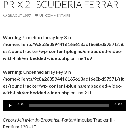
PRIX 2 : SCUDERIA FERRARI
28 AOÛT 1997
UN COMMENTAIRE
Warning
: Undefined array key 3 in
/home/clients/9c8a260594416165613adf6e8bd57571/sit
es/soundtracker/wp-content/plugins/embedded-video-
with-link/embedded-video.php
on line
169
Warning
: Undefined array key 3 in
/home/clients/9c8a260594416165613adf6e8bd57571/sit
es/soundtracker/wp-content/plugins/embedded-video-
with-link/embedded-video.php
on line
211
Lecteur
00:00
00:00
audio
Cyborg Jeff (Martin-Broomhall-Parton)
Impulse Tracker II –
Pentium 120 – IT