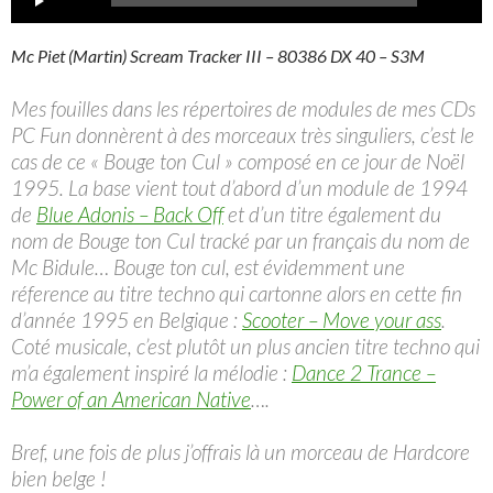
audio
Mc Piet (Martin) Scream Tracker III – 80386 DX 40 – S3M
Mes fouilles dans les répertoires de modules de mes CDs
PC Fun donnèrent à des morceaux très singuliers, c’est le
cas de ce « Bouge ton Cul » composé en ce jour de Noël
1995. La base vient tout d’abord d’un module de 1994
de
Blue Adonis – Back Off
et d’un titre également du
nom de Bouge ton Cul tracké par un français du nom de
Mc Bidule… Bouge ton cul, est évidemment une
réference au titre techno qui cartonne alors en cette fin
d’année 1995 en Belgique :
Scooter – Move your ass
.
Coté musicale, c’est plutôt un plus ancien titre techno qui
m’a également inspiré la mélodie :
Dance 2 Trance –
Power of an American Native
….
Bref, une fois de plus j’offrais là un morceau de Hardcore
bien belge !