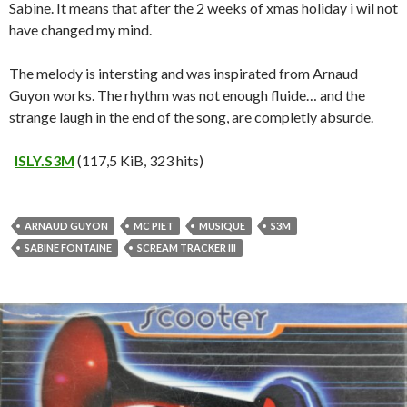
Sabine. It means that after the 2 weeks of xmas holiday i wil not
have changed my mind.
The melody is intersting and was inspirated from Arnaud
Guyon works. The rhythm was not enough fluide… and the
strange laugh in the end of the song, are completly absurde.
ISLY.S3M
(117,5 KiB, 323 hits)
ARNAUD GUYON
MC PIET
MUSIQUE
S3M
SABINE FONTAINE
SCREAM TRACKER III