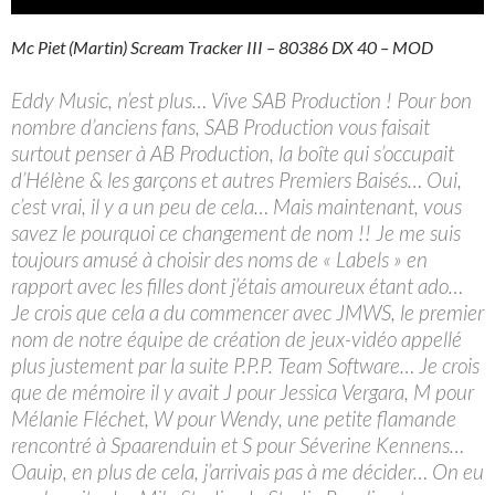
audio
Mc Piet (Martin) Scream Tracker III – 80386 DX 40 – MOD
Eddy Music, n’est plus… Vive SAB Production ! Pour bon
nombre d’anciens fans, SAB Production vous faisait
surtout penser à AB Production, la boîte qui s’occupait
d’Hélène & les garçons et autres Premiers Baisés… Oui,
c’est vrai, il y a un peu de cela… Mais maintenant, vous
savez le pourquoi ce changement de nom !! Je me suis
toujours amusé à choisir des noms de « Labels » en
rapport avec les filles dont j’étais amoureux étant ado…
Je crois que cela a du commencer avec JMWS, le premier
nom de notre équipe de création de jeux-vidéo appellé
plus justement par la suite P.P.P. Team Software… Je crois
que de mémoire il y avait J pour Jessica Vergara, M pour
Mélanie Fléchet, W pour Wendy, une petite flamande
rencontré à Spaarenduin et S pour Séverine Kennens…
Oauip, en plus de cela, j’arrivais pas à me décider… On eu