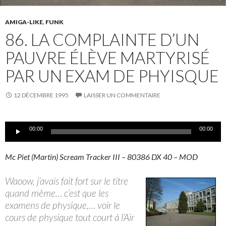
AMIGA-LIKE
,
FUNK
86. LA COMPLAINTE D’UN
PAUVRE ÉLÈVE MARTYRISÉ
PAR UN EXAM DE PHYISQUE
12 DÉCEMBRE 1995
LAISSER UN COMMENTAIRE
Lecteur
00:00
00:00
audio
Mc Piet (Martin) Scream Tracker III – 80386 DX 40 – MOD
Waoow, j’avais fait fort sur le titre
quand même… c’est que les
examens de physique,… voir le
cours de physique tout court à l’Air