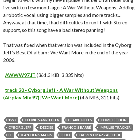
i’ve written few month ago : A War Without Weapons.. Adding
a robotic vocal, using bigger samples and more tracks…
Anyway, at that time, I had difficulties to run IT with Stereo
support, so this song have a bad stereo panning !
That was fixed when that version was included in the Cyborg
Jeff’s Best Of album : We Want More in the end of the year
2006.
AWWW97.IT
(361,3 KiB, 3 335 hits)
track 20 - Cyborg Jeff - A War Without Weapons
(Airplay Mix 97) [We Want More]
(4,6 MiB, 311 hits)
1997
CÉDRIC VANRUTTEN
CLAIRE GILLES
COMPOSITION
CYBORG JEFF
DEEDEE
FRANÇOIS BARRÉ
IMPULSE TRACKER
IT
JEAN-DENIS MAGIS
JEDD
LAURENT MAZZAPICCHI