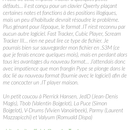
défauts… il est conçu pour un clavier Qwerty plaçant
certaines notes et fonctions à des positions illogiques,
mais un peu d’habitude devrait résoudre le problème.
Plus génant pour l’époque, le format .IT n’est reconnu par
aucun autre logiciel. Fast Tracker, Cubic Player, Scream
Tracker III… rien ne peut lire ce type de fichier. Je
pourrais bien sur sauvegarder mon fichier en .S3M (ce
que je ferais encore quelques mois), mais en perdant alors
tous les avantages du nouveau format… J’attendais donc
avec impatience que mon frangin Pype se plonge dans le
doc lié au nouveau format (fournie avec le logiciel) afin de
me concocter un .IT player maison.
Un petit coucou à Pierrick Hansen, JedD (Jean-Denis
Magis), Tbob (Valentin Boigelot), La Puce (Simon
Boigelot), V-Drums (Vivien Vanoirbeek), Parmy (Laurent
Mazzapicchi) et Valyum (Romuald Dispa)