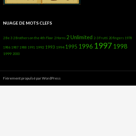
NUAGE DE MOTS CLEFS
2 Unlimited
2 Be 3
2 Brothers on the 4th Floor
2 Horns
2-3 Frutti
20 fingers
1978
1997
1996
1998
1995
1993
1992
1994
1986
1987
1988
1991
1999
2000
Fièrement propulsé par WordPress