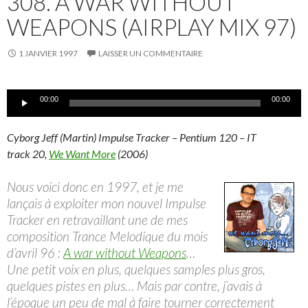
308. A WAR WITHOUT
WEAPONS (AIRPLAY MIX 97)
1 JANVIER 1997
LAISSER UN COMMENTAIRE
Lecteur
00:00
00:00
audio
Cyborg Jeff (Martin) Impulse Tracker – Pentium 120 – IT
track 20,
We Want More
(2006)
Nous voici donc en 1997, et je me
lançais à exploiter mon nouvel Impulse
Tracker en retravaillant une de mes
composition Trance Melodique du mois
d’avril 96 :
A war without Weapons
…
Une petit voix en plus, quelques samples plus gros,
quelques pistes en plus… Mais par contre, j’avais à
l’époque un peu de mal à faire tourner correctement