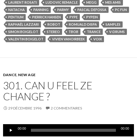
LAURENT ROSATI
LUDOVIC REMACLE
MEGG
MES AMIS
NATACHA
PANNING
PARMY
PASCAL DEFOSSA
PC FUN
PENTIUM
PIERRICK HANSEN
PYPE
PYPEIN
RAPHAËL LAZZARI
ROBOT
ROMUALD DISPA
SAMPLES
SIMON BOIGELOT
STEREO
TBOB
TRANCE
V-DRUMS
VALENTIN BOIGELOT
VIVIEN VANOIRBEEK
VOIX
DANCE
,
NEW AGE
301. CAN U FEEL ZE
CHANGE ?
29 DÉCEMBRE 1996
2 COMMENTAIRES
Lecteur
00:00
00:00
audio