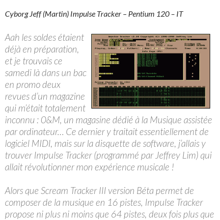
Cyborg Jeff (Martin) Impulse Tracker – Pentium 120 – IT
Aah les soldes étaient
déjà en préparation,
et je trouvais ce
samedi là dans un bac
en promo deux
revues d’un magazine
qui m’était totalement
inconnu : 0&M, un magasine dédié à la Musique assistée
par ordinateur… Ce dernier y traitait essentiellement de
logiciel MIDI, mais sur la disquette de software, j’allais y
trouver Impulse Tracker (programmé par Jeffrey Lim) qui
allait révolutionner mon expérience musicale !
Alors que Scream Tracker III version Béta permet de
composer de la musique en 16 pistes, Impulse Tracker
propose ni plus ni moins que 64 pistes, deux fois plus que