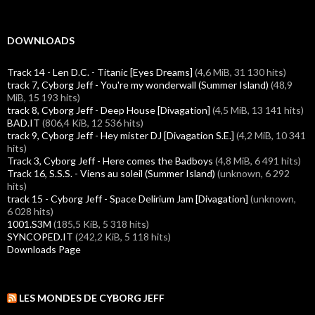
DOWNLOADS
Track 14 - Len D.C. - Titanic [Eyes Dreams]
(4,6 MiB, 31 130 hits)
track 7, Cyborg Jeff - You're my wonderwall (Summer Island)
(48,9
MiB, 15 193 hits)
track 8, Cyborg Jeff - Deep House [Divagation]
(4,5 MiB, 13 141 hits)
BAD.IT
(806,4 KiB, 12 536 hits)
track 9, Cyborg Jeff - Hey mister DJ [Divagation S.E.]
(4,2 MiB, 10 341
hits)
Track 3, Cyborg Jeff - Here comes the Badboys
(4,8 MiB, 6 491 hits)
Track 16, S.S.S. - Viens au soleil (Summer Island)
(unknown, 6 292
hits)
track 15 - Cyborg Jeff - Space Delirium Jam [Divagation]
(unknown,
6 028 hits)
1001.S3M
(185,5 KiB, 5 318 hits)
SYNCOPED.IT
(242,2 KiB, 5 118 hits)
Downloads Page
LES MONDES DE CYBORG JEFF