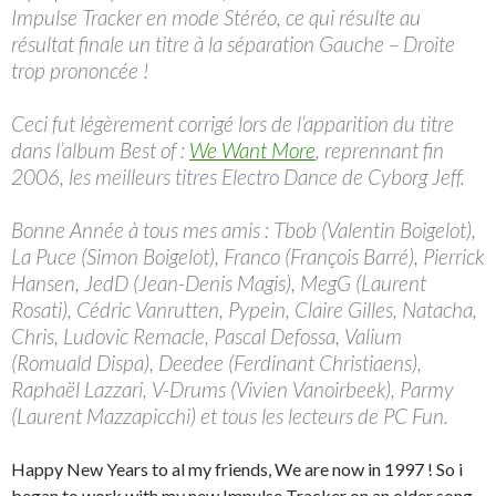
Impulse Tracker en mode Stéréo, ce qui résulte au
résultat finale un titre à la séparation Gauche – Droite
trop prononcée !
Ceci fut légèrement corrigé lors de l’apparition du titre
dans l’album Best of :
We Want More
, reprennant fin
2006, les meilleurs titres Electro Dance de Cyborg Jeff.
Bonne Année à tous mes amis : Tbob (Valentin Boigelot),
La Puce (Simon Boigelot), Franco (François Barré), Pierrick
Hansen, JedD (Jean-Denis Magis), MegG (Laurent
Rosati), Cédric Vanrutten, Pypein, Claire Gilles, Natacha,
Chris, Ludovic Remacle, Pascal Defossa, Valium
(Romuald Dispa), Deedee (Ferdinant Christiaens),
Raphaël Lazzari, V-Drums (Vivien Vanoirbeek), Parmy
(Laurent Mazzapicchi) et tous les lecteurs de PC Fun.
Happy New Years to al my friends, We are now in 1997 ! So i
began to work with my new Impulse Tracker on an older song