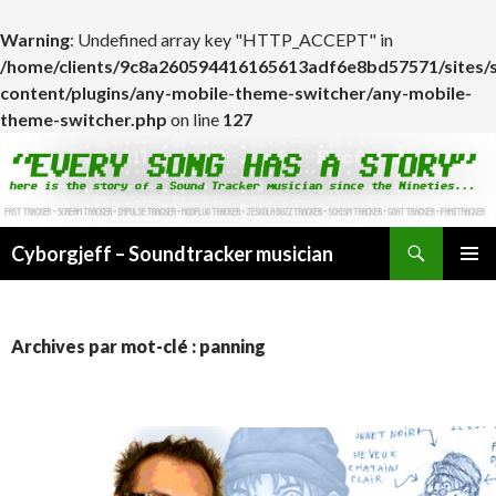
Warning
: Undefined array key "HTTP_ACCEPT" in
/home/clients/9c8a260594416165613adf6e8bd57571/sites/
content/plugins/any-mobile-theme-switcher/any-mobile-
theme-switcher.php
on line
127
Cyborgjeff – Soundtracker musician
ALLER
MENU
AU
PRINCI
CONTENU
Archives par mot-clé : panning