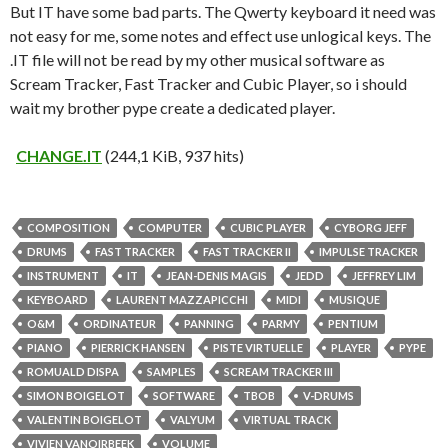
But IT have some bad parts. The Qwerty keyboard it need was
not easy for me, some notes and effect use unlogical keys. The
.IT file will not be read by my other musical software as
Scream Tracker, Fast Tracker and Cubic Player, so i should
wait my brother pype create a dedicated player.
CHANGE.IT
(244,1 KiB, 937 hits)
COMPOSITION
COMPUTER
CUBIC PLAYER
CYBORG JEFF
DRUMS
FAST TRACKER
FAST TRACKER II
IMPULSE TRACKER
INSTRUMENT
IT
JEAN-DENIS MAGIS
JEDD
JEFFREY LIM
KEYBOARD
LAURENT MAZZAPICCHI
MIDI
MUSIQUE
O&M
ORDINATEUR
PANNING
PARMY
PENTIUM
PIANO
PIERRICK HANSEN
PISTE VIRTUELLE
PLAYER
PYPE
ROMUALD DISPA
SAMPLES
SCREAM TRACKER III
SIMON BOIGELOT
SOFTWARE
TBOB
V-DRUMS
VALENTIN BOIGELOT
VALYUM
VIRTUAL TRACK
VIVIEN VANOIRBEEK
VOLUME