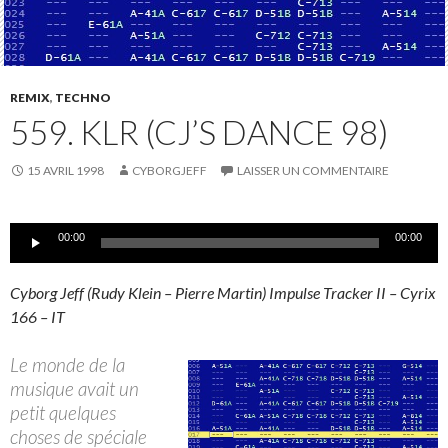
REMIX
,
TECHNO
559. KLR (CJ’S DANCE 98)
15 AVRIL 1998
CYBORGJEFF
LAISSER UN COMMENTAIRE
Lecteur
00:00
00:00
audio
Cyborg Jeff (Rudy Klein – Pierre Martin) Impulse Tracker II – Cyrix
166 – IT
Le monde de la
musique avait un
petit quelques
choses de spéciale