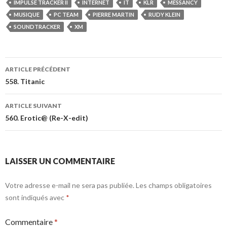
IMPULSE TRACKER II
INTERNET
IT
KLR
MESSANCY
MUSIQUE
PC TEAM
PIERRE MARTIN
RUDY KLEIN
SOUNDTRACKER
XM
ARTICLE PRÉCÉDENT
558. Titanic
ARTICLE SUIVANT
560. Erotic@ (Re-X-edit)
LAISSER UN COMMENTAIRE
Votre adresse e-mail ne sera pas publiée.
Les champs obligatoires
sont indiqués avec
*
Commentaire
*