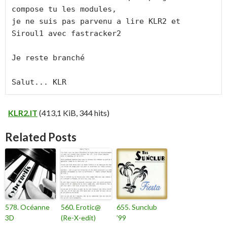
compose tu les modules,

je ne suis pas parvenu a lire KLR2 et 
Siroul1 avec fastracker2

Je reste branché  

Salut... KLR
KLR2.IT
(413,1 KiB, 344 hits)
Related Posts
578. Océanne
560. Erotic@
655. Sunclub
3D
(Re-X-edit)
’99