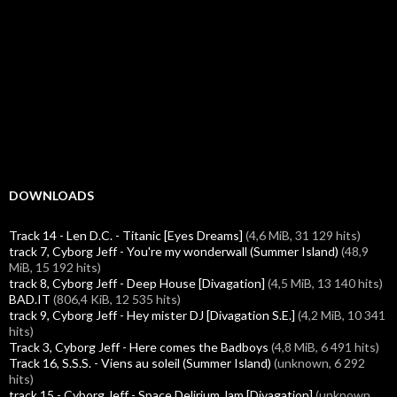
DOWNLOADS
Track 14 - Len D.C. - Titanic [Eyes Dreams]
(4,6 MiB, 31 129 hits)
track 7, Cyborg Jeff - You're my wonderwall (Summer Island)
(48,9
MiB, 15 192 hits)
track 8, Cyborg Jeff - Deep House [Divagation]
(4,5 MiB, 13 140 hits)
BAD.IT
(806,4 KiB, 12 535 hits)
track 9, Cyborg Jeff - Hey mister DJ [Divagation S.E.]
(4,2 MiB, 10 341
hits)
Track 3, Cyborg Jeff - Here comes the Badboys
(4,8 MiB, 6 491 hits)
Track 16, S.S.S. - Viens au soleil (Summer Island)
(unknown, 6 292
hits)
track 15 - Cyborg Jeff - Space Delirium Jam [Divagation]
(unknown,