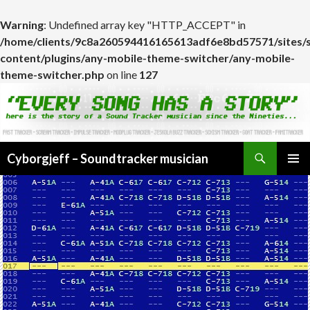
Warning
: Undefined array key "HTTP_ACCEPT" in
/home/clients/9c8a260594416165613adf6e8bd57571/sites/
content/plugins/any-mobile-theme-switcher/any-mobile-
theme-switcher.php
on line
127
Cyborgjeff – Soundtracker musician
ALLER
MENU
AU
PRINCI
CONTENU