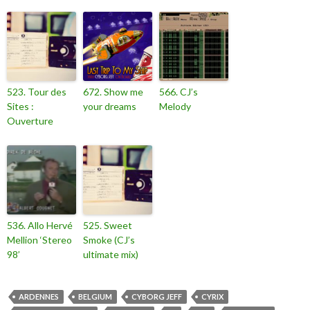
523. Tour des
672. Show me
566. CJ’s
Sites :
your dreams
Melody
Ouverture
536. Allo Hervé
525. Sweet
Mellion ‘Stereo
Smoke (CJ’s
98’
ultimate mix)
ARDENNES
BELGIUM
CYBORG JEFF
CYRIX