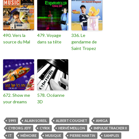
490. Vers la
479. Voyage
336. Le
source du Mal
dans sa tête
gendarme de
Saint Tropez
672. Show me
578. Océanne
your dreams
3D
1995
ALAIN SOREIL
ALBERT COUGNET
AMIGA
CYBORG JEFF
CYRIX
HERVÉ MEILLON
IMPULSE TRACKER II
IT
MÉMOIRE
MUSIQUE
PIERRE MARTIN
SAMPLES