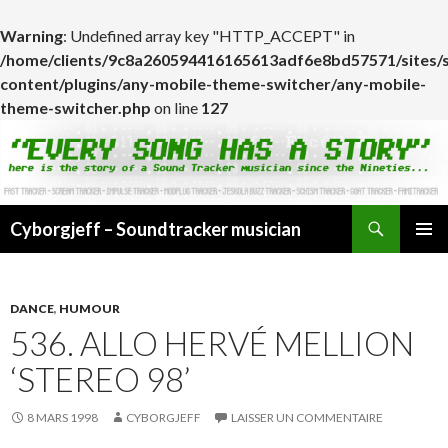
Warning
: Undefined array key "HTTP_ACCEPT" in
/home/clients/9c8a260594416165613adf6e8bd57571/sites/
content/plugins/any-mobile-theme-switcher/any-mobile-
theme-switcher.php
on line
127
Cyborgjeff – Soundtracker musician
ALLER
MENU
AU
PRINCI
CONTENU
DANCE
,
HUMOUR
536. ALLO HERVÉ MELLION
‘STEREO 98’
8 MARS 1998
CYBORGJEFF
LAISSER UN COMMENTAIRE