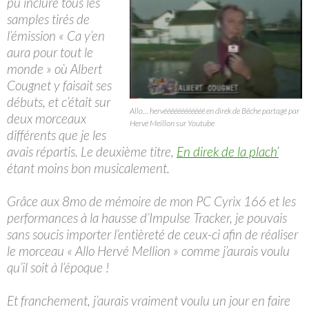
pu inclure tous les
samples tirés de
l’émission « Ca y’en
aura pour tout le
monde » où Albert
Cougnet y faisait ses
débuts, et c’était sur
Allo… hervéééééééééééé en direk de Bêche partagé par
deux morceaux
Hervé Meillon sur Youtube
différents que je les
avais répartis. Le deuxième titre,
En direk de la plach’
étant moins bon musicalement.
Grâce aux 8mo de mémoire de mon PC Cyrix 166 et les
performances à la hausse d’Impulse Tracker, je pouvais
sans soucis importer l’entièreté de ceux-ci afin de réaliser
le morceau « Allo Hervé Mellion » comme j’aurais voulu
qu’il soit à l’époque !
Et franchement, j’aurais vraiment voulu un jour en faire