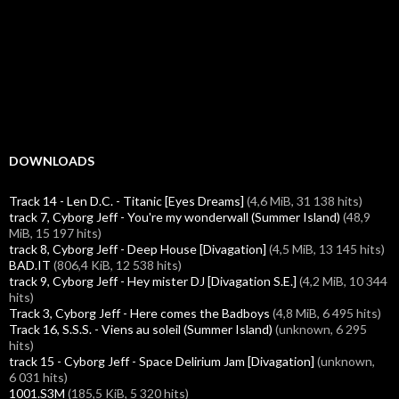
DOWNLOADS
Track 14 - Len D.C. - Titanic [Eyes Dreams]
(4,6 MiB, 31 138 hits)
track 7, Cyborg Jeff - You're my wonderwall (Summer Island)
(48,9
MiB, 15 197 hits)
track 8, Cyborg Jeff - Deep House [Divagation]
(4,5 MiB, 13 145 hits)
BAD.IT
(806,4 KiB, 12 538 hits)
track 9, Cyborg Jeff - Hey mister DJ [Divagation S.E.]
(4,2 MiB, 10 344
hits)
Track 3, Cyborg Jeff - Here comes the Badboys
(4,8 MiB, 6 495 hits)
Track 16, S.S.S. - Viens au soleil (Summer Island)
(unknown, 6 295
hits)
track 15 - Cyborg Jeff - Space Delirium Jam [Divagation]
(unknown,
6 031 hits)
1001.S3M
(185,5 KiB, 5 320 hits)