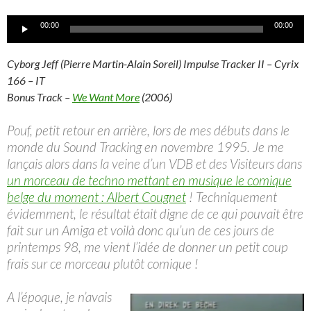
Lecteur
00:00
00:00
audio
Cyborg Jeff (Pierre Martin-Alain Soreil) Impulse Tracker II – Cyrix
166 – IT
Bonus Track –
We Want More
(2006)
Pouf, petit retour en arrière, lors de mes débuts dans le
monde du Sound Tracking en novembre 1995. Je me
lançais alors dans la veine d’un VDB et des Visiteurs dans
un morceau de techno mettant en musique le comique
belge du moment : Albert Cougnet
! Techniquement
évidemment, le résultat était digne de ce qui pouvait être
fait sur un Amiga et voilà donc qu’un de ces jours de
printemps 98, me vient l’idée de donner un petit coup
frais sur ce morceau plutôt comique !
A l’époque, je n’avais