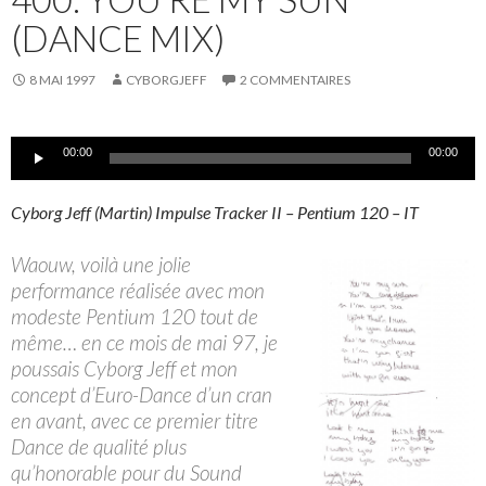
(DANCE MIX)
8 MAI 1997
CYBORGJEFF
2 COMMENTAIRES
Lecteur
00:00
00:00
audio
Cyborg Jeff (Martin) Impulse Tracker II – Pentium 120 – IT
Waouw, voilà une jolie
performance réalisée avec mon
modeste Pentium 120 tout de
même… en ce mois de mai 97, je
poussais Cyborg Jeff et mon
concept d’Euro-Dance d’un cran
en avant, avec ce premier titre
Dance de qualité plus
qu’honorable pour du Sound