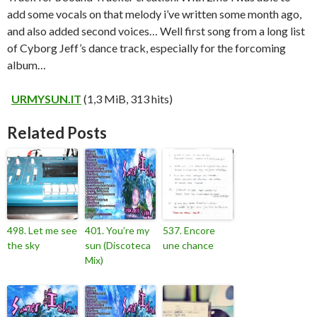
add some vocals on that melody i’ve written some month ago,
and also added second voices… Well first song from a long list
of Cyborg Jeff’s dance track, especially for the forcoming
album…
URMYSUN.IT
(1,3 MiB, 313 hits)
Related Posts
498. Let me see
401. You’re my
537. Encore
the sky
sun (Discoteca
une chance
Mix)