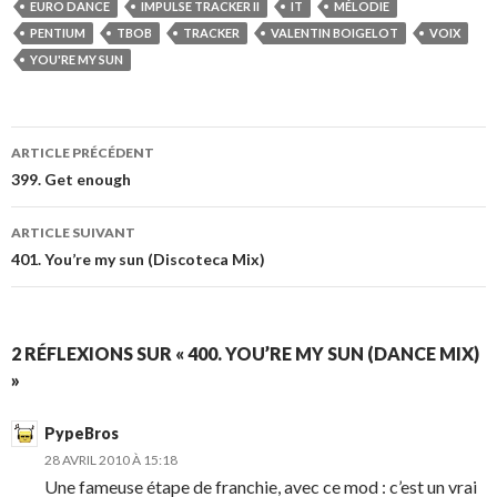
EURO DANCE
IMPULSE TRACKER II
IT
MÉLODIE
PENTIUM
TBOB
TRACKER
VALENTIN BOIGELOT
VOIX
YOU'RE MY SUN
ARTICLE PRÉCÉDENT
399. Get enough
ARTICLE SUIVANT
401. You’re my sun (Discoteca Mix)
2 RÉFLEXIONS SUR « 400. YOU’RE MY SUN (DANCE MIX)
»
PypeBros
28 AVRIL 2010 À 15:18
Une fameuse étape de franchie, avec ce mod : c’est un vrai