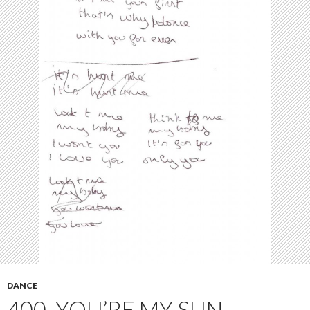
DANCE
400. YOU’RE MY SUN