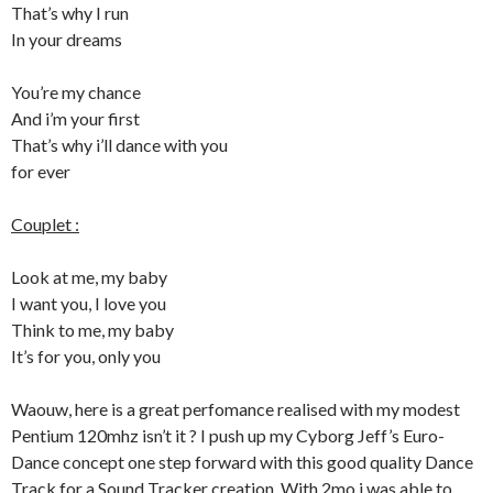
That’s why I run
In your dreams
You’re my chance
And i’m your first
That’s why i’ll dance with you
for ever
Couplet :
Look at me, my baby
I want you, I love you
Think to me, my baby
It’s for you, only you
Waouw, here is a great perfomance realised with my modest
Pentium 120mhz isn’t it ? I push up my Cyborg Jeff’s Euro-
Dance concept one step forward with this good quality Dance
Track for a Sound Tracker creation. With 2mo i was able to