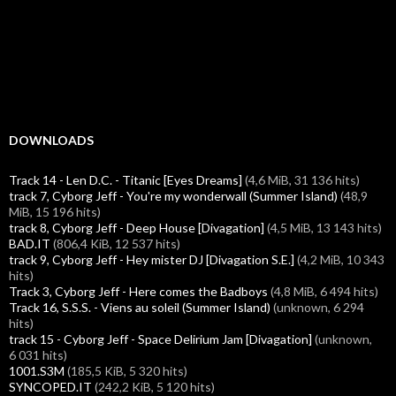
DOWNLOADS
Track 14 - Len D.C. - Titanic [Eyes Dreams]
(4,6 MiB, 31 136 hits)
track 7, Cyborg Jeff - You're my wonderwall (Summer Island)
(48,9
MiB, 15 196 hits)
track 8, Cyborg Jeff - Deep House [Divagation]
(4,5 MiB, 13 143 hits)
BAD.IT
(806,4 KiB, 12 537 hits)
track 9, Cyborg Jeff - Hey mister DJ [Divagation S.E.]
(4,2 MiB, 10 343
hits)
Track 3, Cyborg Jeff - Here comes the Badboys
(4,8 MiB, 6 494 hits)
Track 16, S.S.S. - Viens au soleil (Summer Island)
(unknown, 6 294
hits)
track 15 - Cyborg Jeff - Space Delirium Jam [Divagation]
(unknown,
6 031 hits)
1001.S3M
(185,5 KiB, 5 320 hits)
SYNCOPED.IT
(242,2 KiB, 5 120 hits)