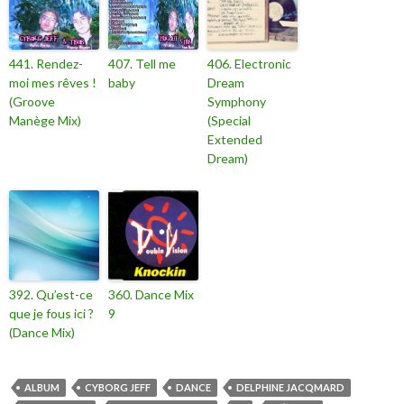
441. Rendez-
407. Tell me
406. Electronic
moi mes rêves !
baby
Dream
(Groove
Symphony
Manège Mix)
(Special
Extended
Dream)
392. Qu’est-ce
360. Dance Mix
que je fous ici ?
9
(Dance Mix)
ALBUM
CYBORG JEFF
DANCE
DELPHINE JACQMARD