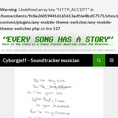
Warning
: Undefined array key "HTTP_ACCEPT" in
/home/clients/9c8a260594416165613adf6e8bd57571/sites/
content/plugins/any-mobile-theme-switcher/any-mobile-
theme-switcher.php
on line
127
Cyborgjeff – Soundtracker musician
ALLER
MENU
AU
PRINCI
CONTENU