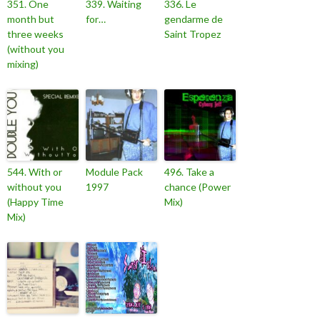
351. One
339. Waiting
336. Le
month but
for…
gendarme de
three weeks
Saint Tropez
(without you
mixing)
544. With or
Module Pack
496. Take a
without you
1997
chance (Power
(Happy Time
Mix)
Mix)