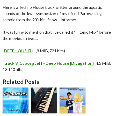
Here is a Techno House track written around the aquatic
sounds of the kwel synthesizer of my friend Parmy, using
sample from the 93’s hit : Snow – Informer.
It was funny to mention that i’ve called it “Titanic Mix” before
the movies arrives…
DEEPHOUS.IT
(1,8 MiB, 721 hits)
track 8, Cyborg Jeff - Deep House [Divagation]
(4,5 MiB,
13 140 hits)
Related Posts