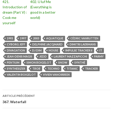
421.
402. U luf Me
Introduction of
(Everything is
dream (Part V) :
good in a better
Cook me
world)
yourself
1993
1997
2003
AQUATIQUE
CÉDRIC VANRUTTEN
CYBORG JEFF
DELPHINE JACQMARD
DIMITRI LAERMANS
DIVAGATION
DJ DIM
HOUSE
IMPULSE TRACKER II
IT
JEAN-DENIS MAGIS
JEDD
LAURENT MAZZAPICCHI
PARMY
PENTIUM
SIMON BOIGELOT
SNOW
SYNTHÉ
SYNTHESIZER
TBOB
TECHNO
TITANIC
TRACKER
VALENTIN BOIGELOT
VIVIEN VANOIRBEEK
ARTICLE PRÉCÉDENT
367. Waterfall