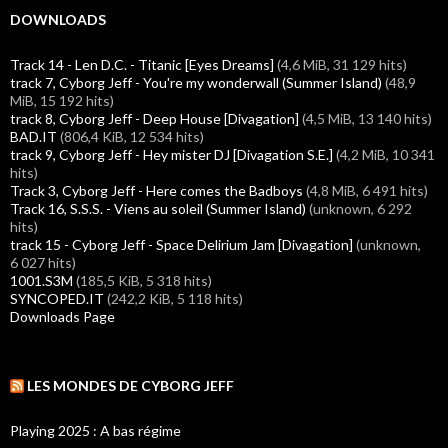
DOWNLOADS
Track 14 - Len D.C. - Titanic [Eyes Dreams]
(4,6 MiB, 31 129 hits)
track 7, Cyborg Jeff - You're my wonderwall (Summer Island)
(48,9
MiB, 15 192 hits)
track 8, Cyborg Jeff - Deep House [Divagation]
(4,5 MiB, 13 140 hits)
BAD.IT
(806,4 KiB, 12 534 hits)
track 9, Cyborg Jeff - Hey mister DJ [Divagation S.E.]
(4,2 MiB, 10 341
hits)
Track 3, Cyborg Jeff - Here comes the Badboys
(4,8 MiB, 6 491 hits)
Track 16, S.S.S. - Viens au soleil (Summer Island)
(unknown, 6 292
hits)
track 15 - Cyborg Jeff - Space Delirium Jam [Divagation]
(unknown,
6 027 hits)
1001.S3M
(185,5 KiB, 5 318 hits)
SYNCOPED.IT
(242,2 KiB, 5 118 hits)
Downloads Page
LES MONDES DE CYBORG JEFF
Playing 2025 : A bas régime