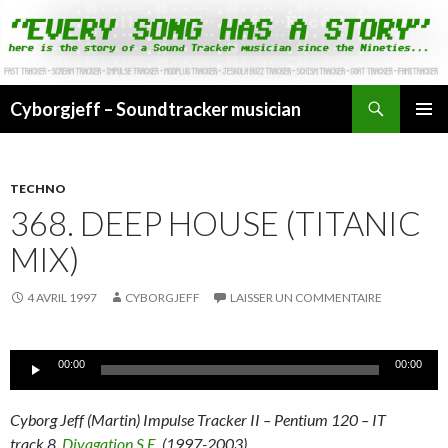
Cyborgjeff – Soundtracker musician
ALLER
MENU
AU
PRINCI
CONTENU
TECHNO
368. DEEP HOUSE (TITANIC
MIX)
4 AVRIL 1997
CYBORGJEFF
LAISSER UN COMMENTAIRE
Lecteur
00:00
00:00
audio
Cyborg Jeff (Martin) Impulse Tracker II – Pentium 120 – IT
track 8,
Divagation S.E.
(1997-2003)