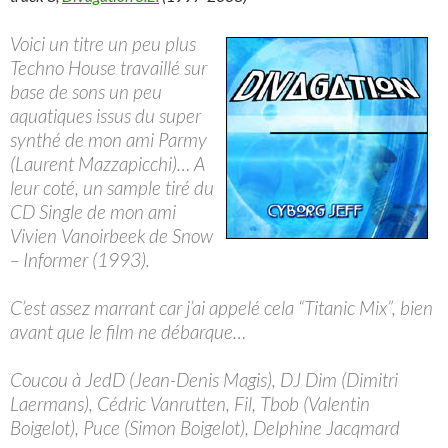
Voici un titre un peu plus
Techno House travaillé sur
base de sons un peu
aquatiques issus du super
synthé de mon ami Parmy
(Laurent Mazzapicchi)… A
leur coté, un sample tiré du
CD Single de mon ami
Vivien Vanoirbeek de Snow
– Informer (1993).
C’est assez marrant car j’ai appelé cela “Titanic Mix”, bien
avant que le film ne débarque…
Coucou à JedD (Jean-Denis Magis), DJ Dim (Dimitri
Laermans), Cédric Vanrutten, Fil, Tbob (Valentin
Boigelot), Puce (Simon Boigelot), Delphine Jacqmard