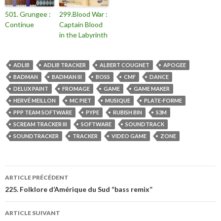
501. Grungee :
299.Blood War :
Continue
Captain Blood
in the Labyrinth
ADLIB
ADLIB TRACKER
ALBERT COUGNET
APOGEE
BADMAN
BADMAN III
BOSS
CMF
DANCE
DELUX PAINT
FROMAGE
GAME
GAME MAKER
HERVÉ MEILLON
MC PIET
MUSIQUE
PLATE-FORME
PPP TEAM SOFTWARE
PYPE
RUBISH BIN
S3M
SCREAM TRACKER III
SOFTWARE
SOUNDTRACK
SOUNDTRACKER
TRACKER
VIDEO GAME
ZONE
ARTICLE PRÉCÉDENT
225. Folklore d’Amérique du Sud “bass remix”
ARTICLE SUIVANT