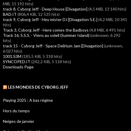
MiB, 15 192 hits)
track 8, Cyborg Jeff - Deep House [Divagation]
(4,5 MiB, 13 140 hits)
BAD.IT
(806,4 KiB, 12 535 hits)
track 9, Cyborg Jeff - Hey mister DJ [Divagation S.E.]
(4,2 MiB, 10 341
hits)
Track 3, Cyborg Jeff - Here comes the Badboys
(4,8 MiB, 6 491 hits)
Track 16, S.S.S. - Viens au soleil (Summer Island)
(unknown, 6 292
hits)
track 15 - Cyborg Jeff - Space Delirium Jam [Divagation]
(unknown,
6 027 hits)
1001.S3M
(185,5 KiB, 5 318 hits)
SYNCOPED.IT
(242,2 KiB, 5 118 hits)
Downloads Page
LES MONDES DE CYBORG JEFF
Playing 2025 : A bas régime
Hors du temps
Neiges de janvier