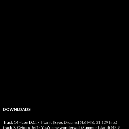
DOWNLOADS
Track 14 - Len D.C. - Titanic [Eyes Dreams]
(4,6 MiB, 31 129 hits)
track 7, Cyborg Jeff - You're my wonderwall (Summer Island)
(48,9