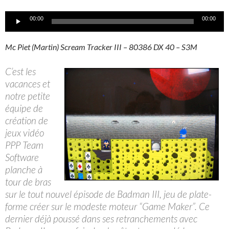
Lecteur
00:00
00:00
audio
Mc Piet (Martin) Scream Tracker III – 80386 DX 40 – S3M
C’est les
vacances et
notre petite
équipe de
création de
jeux vidéo
PPP Team
Software
planche à
tour de bras
sur le tout nouvel épisode de Badman III, jeu de plate-
forme créer sur le modeste moteur “Game Maker”. Ce
dernier déjà poussé dans ses retranchements avec