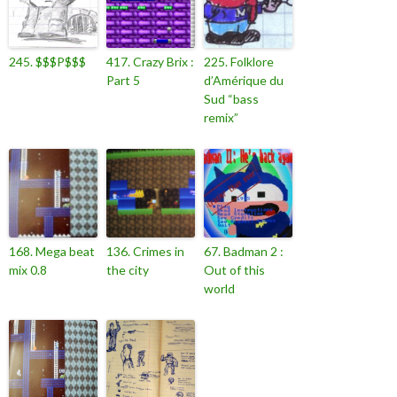
245. $$$P$$$
417. Crazy Brix :
225. Folklore
Part 5
d’Amérique du
Sud “bass
remix”
168. Mega beat
136. Crimes in
67. Badman 2 :
mix 0.8
the city
Out of this
world