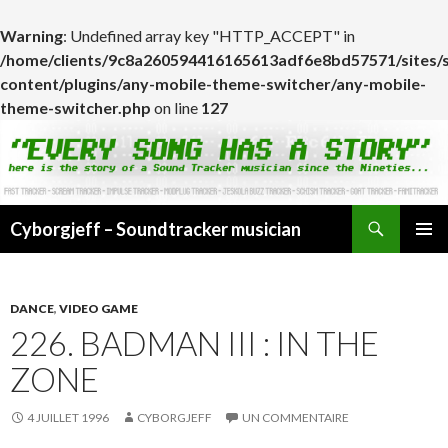
Warning
: Undefined array key "HTTP_ACCEPT" in
/home/clients/9c8a260594416165613adf6e8bd57571/sites/
content/plugins/any-mobile-theme-switcher/any-mobile-
theme-switcher.php
on line
127
Cyborgjeff – Soundtracker musician
ALLER
MENU
AU
PRINCI
CONTENU
DANCE
,
VIDEO GAME
226. BADMAN III : IN THE
ZONE
4 JUILLET 1996
CYBORGJEFF
UN COMMENTAIRE