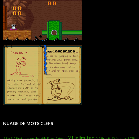
NUAGE DE MOTS CLEFS
2 Unlimited
2 Be 3
2 Brothers on the 4th Floor
2 Horns
2-3 Frutti
20 fingers
1978