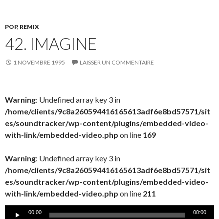
POP
,
REMIX
42. IMAGINE
1 NOVEMBRE 1995
LAISSER UN COMMENTAIRE
Warning
: Undefined array key 3 in
/home/clients/9c8a260594416165613adf6e8bd57571/sit
es/soundtracker/wp-content/plugins/embedded-video-
with-link/embedded-video.php
on line
169
Warning
: Undefined array key 3 in
/home/clients/9c8a260594416165613adf6e8bd57571/sit
es/soundtracker/wp-content/plugins/embedded-video-
with-link/embedded-video.php
on line
211
Lecteur
00:00
00:00