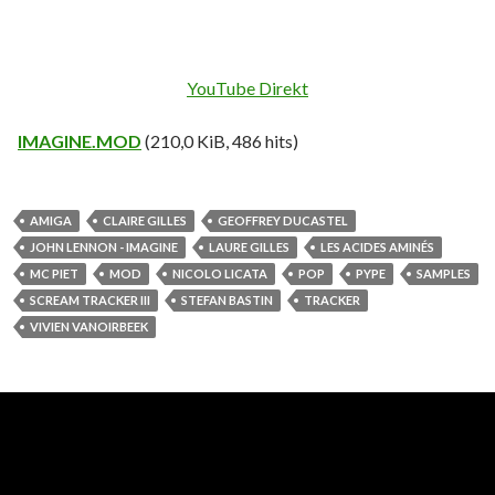
YouTube Direkt
IMAGINE.MOD
(210,0 KiB, 486 hits)
AMIGA
CLAIRE GILLES
GEOFFREY DUCASTEL
JOHN LENNON - IMAGINE
LAURE GILLES
LES ACIDES AMINÉS
MC PIET
MOD
NICOLO LICATA
POP
PYPE
SAMPLES
SCREAM TRACKER III
STEFAN BASTIN
TRACKER
VIVIEN VANOIRBEEK