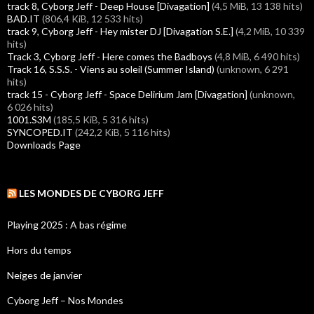
track 8, Cyborg Jeff - Deep House [Divagation]
(4,5 MiB, 13 138 hits)
BAD.IT
(806,4 KiB, 12 533 hits)
track 9, Cyborg Jeff - Hey mister DJ [Divagation S.E.]
(4,2 MiB, 10 339
hits)
Track 3, Cyborg Jeff - Here comes the Badboys
(4,8 MiB, 6 490 hits)
Track 16, S.S.S. - Viens au soleil (Summer Island)
(unknown, 6 291
hits)
track 15 - Cyborg Jeff - Space Delirium Jam [Divagation]
(unknown,
6 026 hits)
1001.S3M
(185,5 KiB, 5 316 hits)
SYNCOPED.IT
(242,2 KiB, 5 116 hits)
Downloads Page
LES MONDES DE CYBORG JEFF
Playing 2025 : A bas régime
Hors du temps
Neiges de janvier
Cyborg Jeff – Nos Mondes