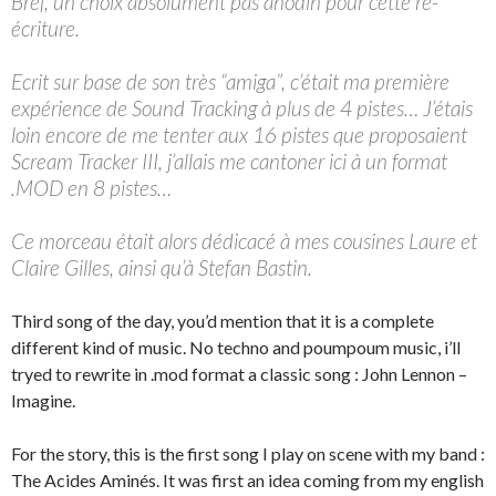
Bref, un choix absolument pas anodin pour cette ré-
écriture.
Ecrit sur base de son très “amiga”, c’était ma première
expérience de Sound Tracking à plus de 4 pistes… J’étais
loin encore de me tenter aux 16 pistes que proposaient
Scream Tracker III, j’allais me cantoner ici à un format
.MOD en 8 pistes…
Ce morceau était alors dédicacé à mes cousines Laure et
Claire Gilles, ainsi qu’à Stefan Bastin.
Third song of the day, you’d mention that it is a complete
different kind of music. No techno and poumpoum music, i’ll
tryed to rewrite in .mod format a classic song : John Lennon –
Imagine.
For the story, this is the first song I play on scene with my band :
The Acides Aminés. It was first an idea coming from my english