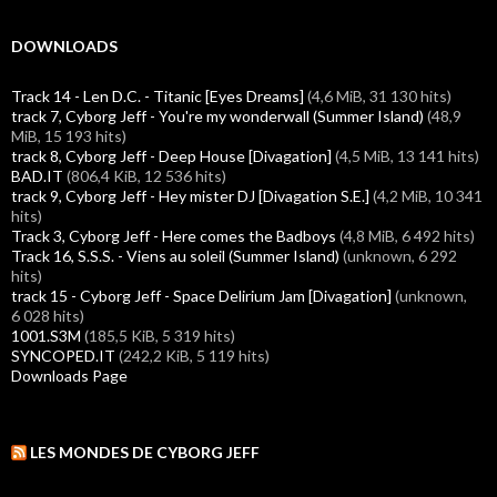
DOWNLOADS
Track 14 - Len D.C. - Titanic [Eyes Dreams]
(4,6 MiB, 31 130 hits)
track 7, Cyborg Jeff - You're my wonderwall (Summer Island)
(48,9
MiB, 15 193 hits)
track 8, Cyborg Jeff - Deep House [Divagation]
(4,5 MiB, 13 141 hits)
BAD.IT
(806,4 KiB, 12 536 hits)
track 9, Cyborg Jeff - Hey mister DJ [Divagation S.E.]
(4,2 MiB, 10 341
hits)
Track 3, Cyborg Jeff - Here comes the Badboys
(4,8 MiB, 6 492 hits)
Track 16, S.S.S. - Viens au soleil (Summer Island)
(unknown, 6 292
hits)
track 15 - Cyborg Jeff - Space Delirium Jam [Divagation]
(unknown,
6 028 hits)
1001.S3M
(185,5 KiB, 5 319 hits)
SYNCOPED.IT
(242,2 KiB, 5 119 hits)
Downloads Page
LES MONDES DE CYBORG JEFF