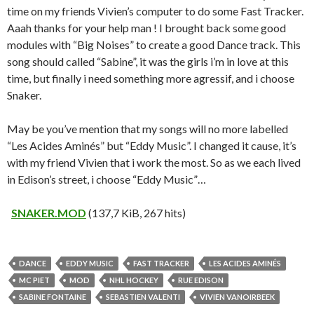
time on my friends Vivien’s computer to do some Fast Tracker.
Aaah thanks for your help man ! I brought back some good
modules with “Big Noises” to create a good Dance track. This
song should called “Sabine”, it was the girls i’m in love at this
time, but finally i need something more agressif, and i choose
Snaker.
May be you’ve mention that my songs will no more labelled
“Les Acides Aminés” but “Eddy Music”. I changed it cause, it’s
with my friend Vivien that i work the most. So as we each lived
in Edison’s street, i choose “Eddy Music”…
SNAKER.MOD
(137,7 KiB, 267 hits)
DANCE
EDDY MUSIC
FAST TRACKER
LES ACIDES AMINÉS
MC PIET
MOD
NHL HOCKEY
RUE EDISON
SABINE FONTAINE
SEBASTIEN VALENTI
VIVIEN VANOIRBEEK