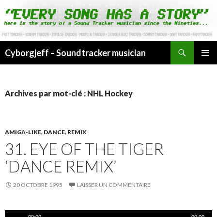
Cyborgjeff – Soundtracker musician
ALLER
MENU
AU
PRINCI
CONTENU
Archives par mot-clé : NHL Hockey
AMIGA-LIKE
,
DANCE
,
REMIX
31. EYE OF THE TIGER
‘DANCE REMIX’
20 OCTOBRE 1995
LAISSER UN COMMENTAIRE
Lecteur