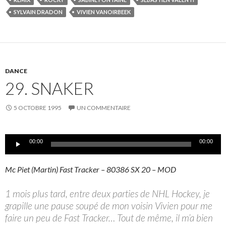
SYLVAIN DRADON
VIVIEN VANOIRBEEK
DANCE
29. SNAKER
5 OCTOBRE 1995
UN COMMENTAIRE
Lecteur
00:00
00:00
audio
Mc Piet (Martin) Fast Tracker – 80386 SX 20 – MOD
1 mois plus tard, entre deux parties de NHL Hockey, je
grapille une pause soupé de mon voisin Vivien pour me
faire un peu de Fast Tracker… Tout de même, il m’a bien