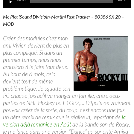
00:00
00:00
audio
Mc Piet (Sound Divisioin-Martin) Fast Tracker – 80386 SX 20 –
MOD
Créer des modules chez mon
ami Vivien devient de plus en
plus compliqué. Si dans un
premier temps, nous nous
amusions à le faire tout deux.
Au bout de 6 mois, cela
devient tout de même
problématique. Je squatte son
PC chaque fois qu’il va manger en famille, entre deux
parties de NHL Hockey ou F1GP2,… Difficile de vraiment
pouvoir créer de la sorte, du coup, c’est encore une fois
un bête remix de remix que je réalise là, repartant de
la
version déjà remaniée en Août
de la bande son de Rocky,
je me lance dans une version “Dance” au sonorité Amiga