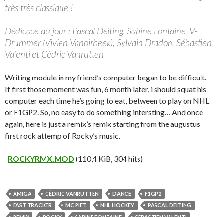
très très classique !
Dédicace du jour : Pascal Deiting, Sabine Fontaine, V-
Drummer (Vivien Vanoirbeek), Sylvain Dradon, Sébastien
Valenti et Cédric Vanrutten
Writing module in my friend’s computer began to be difficult.
If first those moment was fun, 6 month later, i should squat his
computer each time he’s going to eat, between to play on NHL
or F1GP2. So, no easy to do something intersting… And once
again, here is just a remix’s remix starting from the augustus
first rock attemp of Rocky’s music.
ROCKYRMX.MOD
(110,4 KiB, 304 hits)
AMIGA
CÉDRIC VANRUTTEN
DANCE
F1GP2
FAST TRACKER
MC PIET
NHL HOCKEY
PASCAL DEITING
REMIX
ROCKY
SABINE FONTAINE
SEBASTIEN VALENTI