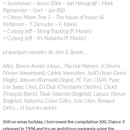
= Sunshower – Seven (Dirk – Jan Hanegraff – Mark
Ripmeester – Gert – Jan Bijl)
= Cherry Moon Trax 1 – The house of house (A.
Stefanson – Y. Deruyter – F. Kloek)
= Cyborg Jeff – String Tracking (P. Martin)
= Cyborg Jeff – It’s Natacha (P. Martin)
et quelques samples de Jam & Spoon…
Allez, Bonne Année à tous… Pierrick Hansen, V-Drums
(Vivien Vanoirbeek), Cédric Vanrutten, JedD (Jean-Denis
Magis), Valyum (Romuald Dispa), PC Fun, O&M, Pype,
Len Sapp, Chris, DJ Dub (Christophe Deblire), Clickit
(François Barré), Tbob (Valentin Boigelot), Lapuce (Simon
Boigelot), Natacha, Claire Gilles, Julie Libin, Renaud
Detry… et tous les autres
Still on xmas holiday, i borrowed the compilation XXL Dance 3
released in 1994 and try an ambitious megamix using the