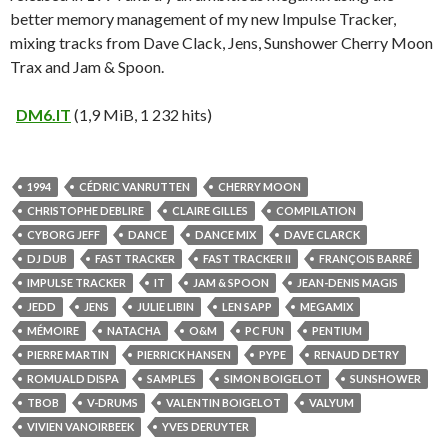
better memory management of my new Impulse Tracker,
mixing tracks from Dave Clack, Jens, Sunshower Cherry Moon
Trax and Jam & Spoon.
DM6.IT
(1,9 MiB, 1 232 hits)
1994
CÉDRIC VANRUTTEN
CHERRY MOON
CHRISTOPHE DEBLIRE
CLAIRE GILLES
COMPILATION
CYBORG JEFF
DANCE
DANCE MIX
DAVE CLARCK
DJ DUB
FAST TRACKER
FAST TRACKER II
FRANÇOIS BARRÉ
IMPULSE TRACKER
IT
JAM & SPOON
JEAN-DENIS MAGIS
JEDD
JENS
JULIE LIBIN
LEN SAPP
MEGAMIX
MÉMOIRE
NATACHA
O&M
PC FUN
PENTIUM
PIERRE MARTIN
PIERRICK HANSEN
PYPE
RENAUD DETRY
ROMUALD DISPA
SAMPLES
SIMON BOIGELOT
SUNSHOWER
TBOB
V-DRUMS
VALENTIN BOIGELOT
VALYUM
VIVIEN VANOIRBEEK
YVES DERUYTER