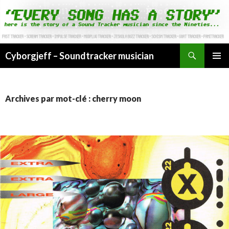
Cyborgjeff – Soundtracker musician
ALLER
MENU
AU
PRINCI
CONTENU
Archives par mot-clé : cherry moon