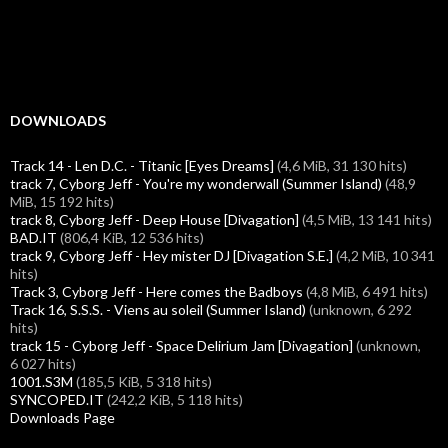
DOWNLOADS
Track 14 - Len D.C. - Titanic [Eyes Dreams]
(4,6 MiB, 31 130 hits)
track 7, Cyborg Jeff - You're my wonderwall (Summer Island)
(48,9
MiB, 15 192 hits)
track 8, Cyborg Jeff - Deep House [Divagation]
(4,5 MiB, 13 141 hits)
BAD.IT
(806,4 KiB, 12 536 hits)
track 9, Cyborg Jeff - Hey mister DJ [Divagation S.E.]
(4,2 MiB, 10 341
hits)
Track 3, Cyborg Jeff - Here comes the Badboys
(4,8 MiB, 6 491 hits)
Track 16, S.S.S. - Viens au soleil (Summer Island)
(unknown, 6 292
hits)
track 15 - Cyborg Jeff - Space Delirium Jam [Divagation]
(unknown,
6 027 hits)
1001.S3M
(185,5 KiB, 5 318 hits)
SYNCOPED.IT
(242,2 KiB, 5 118 hits)
Downloads Page