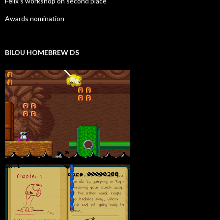
Felix's workshop on second place
Awards nomination
BILOU HOMEBREW DS