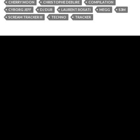
CHERRY MOON
CHRISTOPHE DEBLIRE
COMPILATION
CYBORG JEFF
DJ DUB
LAURENT ROSATI
MEGG
S3M
SCREAM TRACKER III
TECHNO
TRACKER