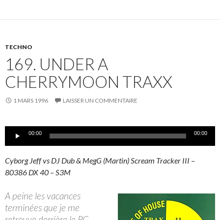
TECHNO
169. UNDER A
CHERRYMOON TRAXX
1 MARS 1996
LAISSER UN COMMENTAIRE
Lecteur
00:00
00:00
audio
Cyborg Jeff vs DJ Dub & MegG (Martin) Scream Tracker III –
80386 DX 40 – S3M
A peine les vacances
terminées que je me
retrouve derrière le PC