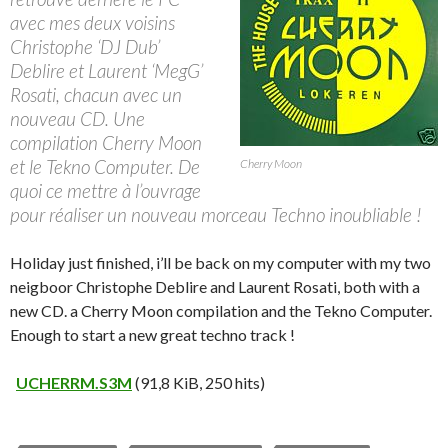
avec mes deux voisins
Christophe ‘DJ Dub’
Deblire et Laurent ‘MegG’
Rosati, chacun avec un
nouveau CD. Une
compilation Cherry Moon
et le Tekno Computer. De
Cherry Moon
quoi ce mettre à l’ouvrage
pour réaliser un nouveau morceau Techno inoubliable !
Holiday just finished, i’ll be back on my computer with my two
neigboor Christophe Deblire and Laurent Rosati, both with a
new CD. a Cherry Moon compilation and the Tekno Computer.
Enough to start a new great techno track !
UCHERRM.S3M
(91,8 KiB, 250 hits)