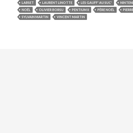
LABSET
LAURENT LINOTTE
LES GAUFF' AU SUC'
NINTE
NOËL
OLIVIER BORSU
PENTIUM II
PÈRE NOËL
PIERR
SYLVAIN MARTIN
VINCENT MARTIN