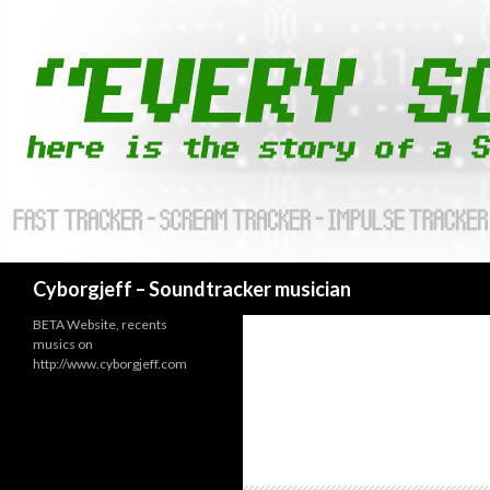
Cyborgjeff – Soundtracker musician
BETA Website, recents
musics on
http://www.cyborgjeff.com