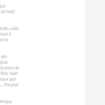
que
s de Noël
cole, voilà
isser à
el le
e des
jeux
 la cours de
 Père Noël
adeaux que
er… Pas plus
athique