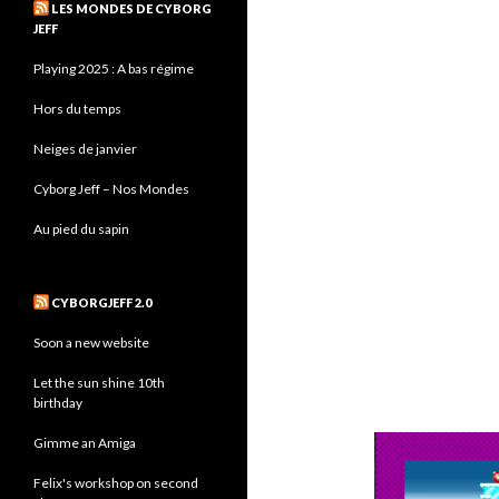
LES MONDES DE CYBORG
JEFF
Playing 2025 : A bas régime
Hors du temps
Neiges de janvier
Cyborg Jeff – Nos Mondes
Au pied du sapin
CYBORGJEFF 2.0
Soon a new website
Let the sun shine 10th
birthday
Gimme an Amiga
Felix's workshop on second