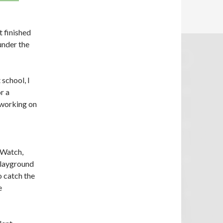
 finished
under the
school, I
or a
 working on
&Watch,
 playground
o catch the
e