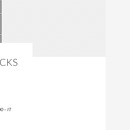
ACKS
00 – IT