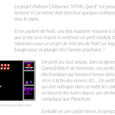
Le projet d’album Chitpunes “HTML Quest” est pres
terminé et j’ai même déjà distribué quelques édition
sous le sapin.
Et en parlant de Noël, une fois madame retourné à l’é
que je me sens inspiré à continuer un petit module la
l’abandon pour un projet de mini jeu de Noël sur lequ
frangin pour se plonger d’ici l’année prochaine ?
Un petit jeu tout simple, dans la ligné
Game&Watch de Nintendo, ces petits 
électroniques qui faisaient fureur dans
récré à la fin des années 80… Un petit
qui doit rattraper dans sa hotte les c
lui lancent des lutins depuis son ateli
compliqué que Parachute.
jet Xmas dans Delux Paint,
Emballé en une petite heure, la symp