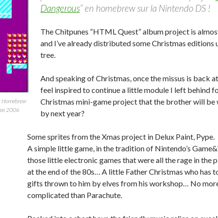
Dangerous
” en homebrew sur la Nintendo DS !
The Chitpunes “HTML Quest” album project is almost
and I’ve already distributed some Christmas editions 
tree.
And speaking of Christmas, once the missus is back at 
feel inspired to continue a little module I left behind f
Christmas mini-game project that the brother will be
et Homebrew
ype 2006
by next year?
Some sprites from the Xmas project in Delux Paint, Pype.
A simple little game, in the tradition of Nintendo’s Game
those little electronic games that were all the rage in the
at the end of the 80s… A little Father Christmas who has t
gifts thrown to him by elves from his workshop… No mor
complicated than Parachute.