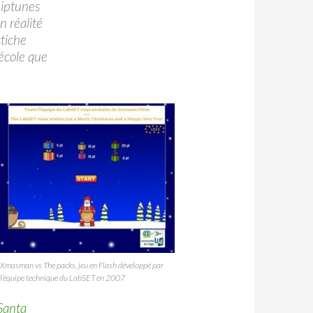
hiptunes
n réalité
stiche
’école que
Xmasman vs The packs, jeu en Flash développé par
l’équipe technique du LabSET en 2007
Santa