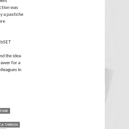
lent
ction was
by a pastiche
ere
LabSET
nd the idea
drawer for a
lleagues in
TUNE
ICA THIRION