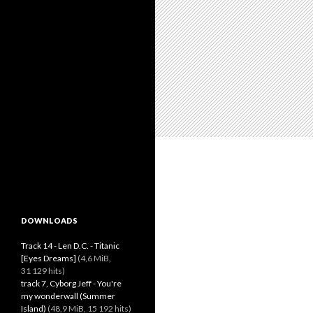
DOWNLOADS
Track 14 - Len D.C. - Titanic
[Eyes Dreams]
(4,6 MiB,
31 129 hits)
track 7, Cyborg Jeff - You're
my wonderwall (Summer
Island)
(48,9 MiB, 15 192 hits)