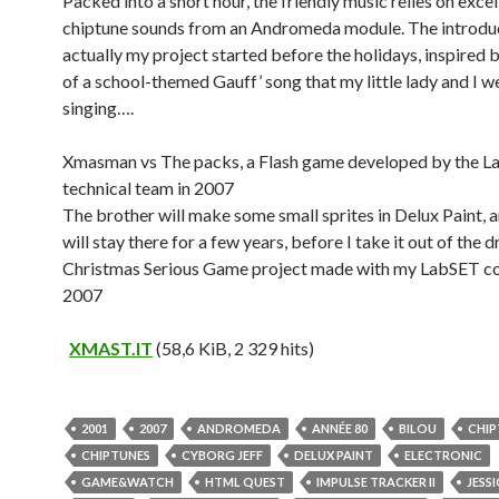
Packed into a short hour, the friendly music relies on excel
chiptune sounds from an Andromeda module. The introdu
actually my project started before the holidays, inspired 
of a school-themed Gauff’ song that my little lady and I w
singing….
Xmasman vs The packs, a Flash game developed by the 
technical team in 2007
The brother will make some small sprites in Delux Paint, a
will stay there for a few years, before I take it out of the 
Christmas Serious Game project made with my LabSET co
2007
XMAST.IT
(58,6 KiB, 2 329 hits)
2001
2007
ANDROMEDA
ANNÉE 80
BILOU
CHIP
CHIPTUNES
CYBORG JEFF
DELUX PAINT
ELECTRONIC
GAME&WATCH
HTML QUEST
IMPULSE TRACKER II
JESS