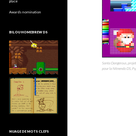
place
Awards nomination
BILOU HOMEBREW DS
Santa Dangerous, proj
pour la Nitnendo DS, P
NUAGE DE MOTS CLEFS