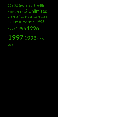
2 Be 3
2 Brothers on the 4th
2 Unlimited
Floor
2 Horns
2-3 Frutti
20 fingers
1978
1986
1993
1992
1987
1988
1991
1996
1995
1994
1997
1998
1999
2000