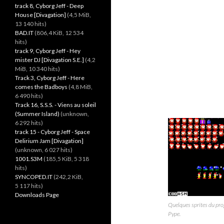
track 8, Cyborg Jeff - Deep
House [Divagation]
(4,5 MiB,
13 140 hits)
BAD.IT
(806,4 KiB, 12 534
hits)
track 9, Cyborg Jeff - Hey
mister DJ [Divagation S.E.]
(4,2
MiB, 10 340 hits)
Track 3, Cyborg Jeff - Here
comes the Badboys
(4,8 MiB,
6 490 hits)
Track 16, S.S.S. - Viens au soleil
(Summer Island)
(unknown,
6 292 hits)
track 15 - Cyborg Jeff - Space
Delirium Jam [Divagation]
(unknown, 6 027 hits)
1001.S3M
(185,5 KiB, 5 318
hits)
SYNCOPED.IT
(242,2 KiB,
5 117 hits)
Downloads Page
Quelques sprites du pro
Pype.