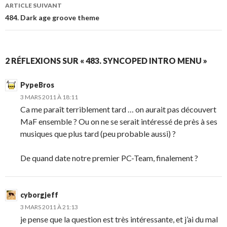
ARTICLE SUIVANT
484. Dark age groove theme
2 RÉFLEXIONS SUR « 483. SYNCOPED INTRO MENU »
PypeBros
3 MARS 2011 À 18:11
Ca me paraît terriblement tard … on aurait pas découvert
MaF ensemble ? Ou on ne se serait intéressé de près à ses
musiques que plus tard (peu probable aussi) ?
De quand date notre premier PC-Team, finalement ?
cyborgjeff
3 MARS 2011 À 21:13
je pense que la question est très intéressante, et j’ai du mal