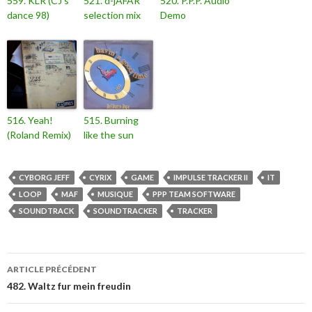
559. KLR (CJ’s
521. d-jAFAR
520. P.P.P. Audio
dance 98)
selection mix
Demo
516. Yeah!
515. Burning
(Roland Remix)
like the sun
CYBORG JEFF
CYRIX
GAME
IMPULSE TRACKER II
IT
LOOP
MAF
MUSIQUE
PPP TEAM SOFTWARE
SOUNDTRACK
SOUNDTRACKER
TRACKER
ARTICLE PRÉCÉDENT
482. Waltz fur mein freudin