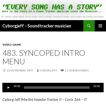
Cyborgjeff – Soundtracker musician
ALLER
MENU
AU
PRINCI
CONTENU
VIDEO GAME
483. SYNCOPED INTRO
MENU
13 NOVEMBRE 1997
CYBORGJEFF
2 COMMENTAIRES
Lecteur
00:00
00:00
audio
Cyborg Jeff (Martin) Impulse Tracker II – Cyrix 166 – IT