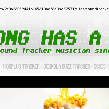
nts/9c8a260594416165613adf6e8bd57571/sites/soundtracker