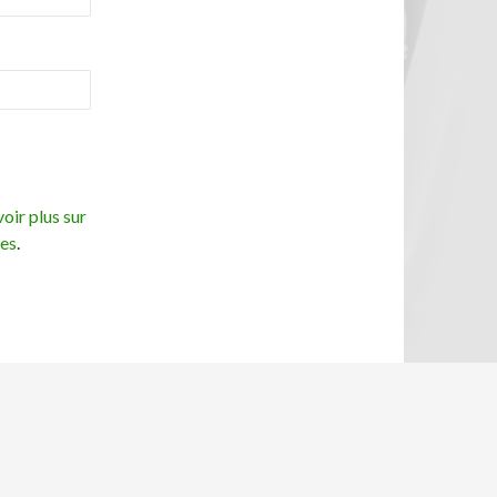
oir plus sur
ées
.