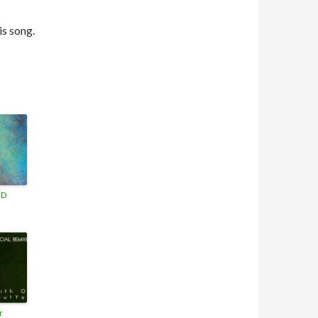
is song.
3D
r