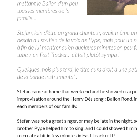
mettant le Ballon d’un peu
tous les membres de la
famille…
Stefan, loin d’être un grand chanteur, avait même u
besoin du soutien de la voix de Pype, mais pour un pe
à fin de lui montrer qu’en quelques minutes on peu fa
tube » en Fast Tracker… c’était plutôt sympa !
Quelques mois plus tard, le titre aura droit à une pet
de la bande instrumental…
Stefan came at home that week end and he showed us a p
improvisation around the Henry Dès song : Ballon Rond, i
each members of our familly.
Stefan was not a great singer, or may be late in the night,
brother Pype helped him to sing, and I could showed him h
to create a hit in few minutes in Fast Tracker II !