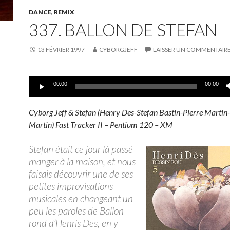
DANCE
,
REMIX
337. BALLON DE STEFAN
13 FÉVRIER 1997
CYBORGJEFF
LAISSER UN COMMENTAIR
Lecteur
00:00
00:00
audio
Cyborg Jeff & Stefan (
Henry Des-Stefan Bastin-Pierre Martin
Martin) Fast Tracker II – Pentium 120 – XM
Stefan était ce jour là passé
manger à la maison, et nous
faisais découvrir une de ses
petites improvisations
musicales en changeant un
peu les paroles de Ballon
rond d’Henris Des, en y