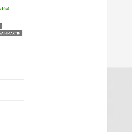
u
e Mix)
T
VAIN MARTIN