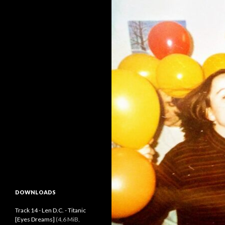
DOWNLOADS
Track 14 - Len D.C. - Titanic
[Eyes Dreams]
(4,6 MiB,