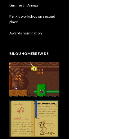
Gimme an Amiga
Felix's workshop on second
place
Awards nomination
BILOU HOMEBREW DS