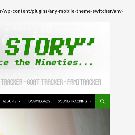
/wp-content/plugins/any-mobile-theme-switcher/any-
ALLER AU CONTENU
ALBUMS
DOWNLOADS
SOUND TRACKING