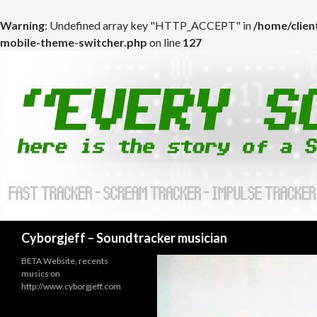
Warning
: Undefined array key "HTTP_ACCEPT" in
/home/clie
mobile-theme-switcher.php
on line
127
Cyborgjeff – Soundtracker musician
BETA Website, recents
musics on
http://www.cyborgjeff.com