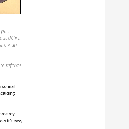
n peu
tit délire
ire « un
ite refonte
ersonnal
ncluding
 some my
ow it’s easy