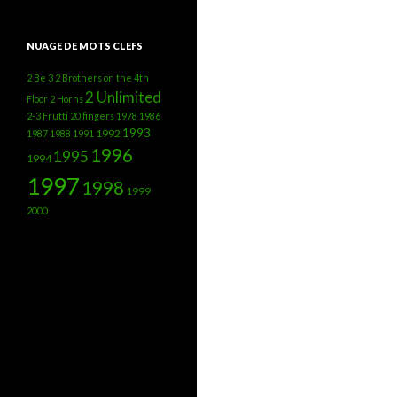
NUAGE DE MOTS CLEFS
2 Be 3
2 Brothers on the 4th
2 Unlimited
Floor
2 Horns
2-3 Frutti
20 fingers
1978
1986
1993
1992
1987
1988
1991
1996
1995
1994
1997
1998
1999
2000