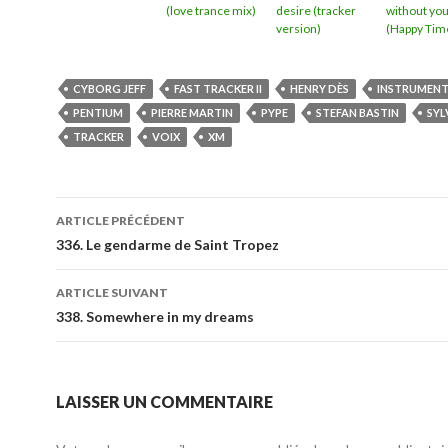
(love trance mix)
desire (tracker
without yo
version)
(Happy Tim
CYBORG JEFF
FAST TRACKER II
HENRY DÈS
INSTRUMEN
PENTIUM
PIERRE MARTIN
PYPE
STEFAN BASTIN
SYL
TRACKER
VOIX
XM
ARTICLE PRÉCÉDENT
336. Le gendarme de Saint Tropez
ARTICLE SUIVANT
338. Somewhere in my dreams
LAISSER UN COMMENTAIRE