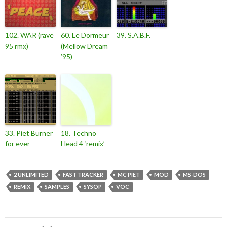
102. WAR (rave
60. Le Dormeur
39. S.A.B.F.
95 rmx)
(Mellow Dream
’95)
33. Piet Burner
18. Techno
for ever
Head 4 ‘remix’
2 UNLIMITED
FAST TRACKER
MC PIET
MOD
MS-DOS
REMIX
SAMPLES
SYSOP
VOC