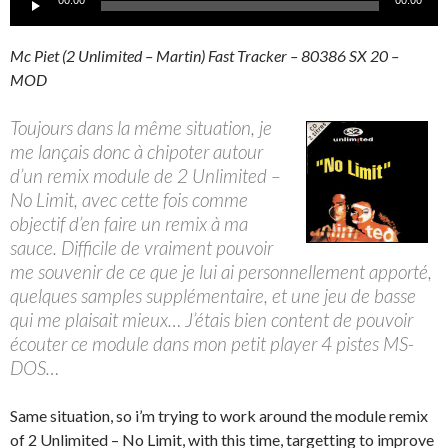
00:00
00:00
audio
Mc Piet (2 Unlimited – Martin) Fast Tracker – 80386 SX 20 –
MOD
Toujours dans la même situation, je
me lançais donc à chipoter autour
d’un remix module de 2 Unlimited –
No Limit, avec cette fois comme
objectif d’en faire un remix à ma
sauce. Difficile de vraiment pouvoir
me souvenir de ce que je lui ai personnellement apporté,
quelques samples supplémentaire, et une jeu de basse
qui me plaisait mieux… J’étais bien content de pouvoir
écouter ce module dans mon petit player 4 pistes MS-
DOS…
Same situation, so i’m trying to work around the module remix
of 2 Unlimited – No Limit, with this time, targetting to improve