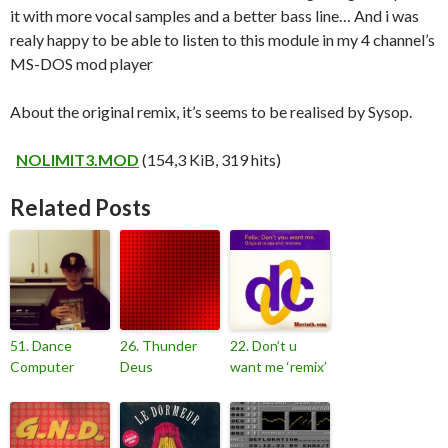
it with more vocal samples and a better bass line… And i was
realy happy to be able to listen to this module in my 4 channel’s
MS-DOS mod player
About the original remix, it’s seems to be realised by Sysop.
NOLIMIT3.MOD
(154,3 KiB, 319 hits)
Related Posts
51. Dance
26. Thunder
22. Don’t u
Computer
Deus
want me ‘remix’