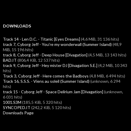
DOWNLOADS
Track 14 - Len D.C. - Titanic [Eyes Dreams]
(4,6 MiB, 31 136 hits)
track 7, Cyborg Jeff - You're my wonderwall (Summer Island)
(48,9
MiB, 15 196 hits)
track 8, Cyborg Jeff - Deep House [Divagation]
(4,5 MiB, 13 143 hits)
BAD.IT
(806,4 KiB, 12 537 hits)
track 9, Cyborg Jeff - Hey mister DJ [Divagation S.E.]
(4,2 MiB, 10 343
hits)
Track 3, Cyborg Jeff - Here comes the Badboys
(4,8 MiB, 6 494 hits)
Track 16, S.S.S. - Viens au soleil (Summer Island)
(unknown, 6 294
hits)
track 15 - Cyborg Jeff - Space Delirium Jam [Divagation]
(unknown,
6 031 hits)
1001.S3M
(185,5 KiB, 5 320 hits)
SYNCOPED.IT
(242,2 KiB, 5 120 hits)
Downloads Page