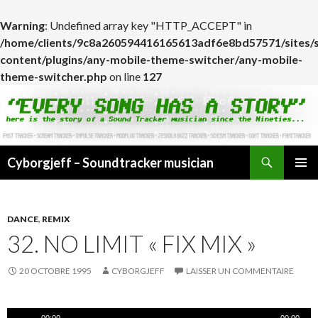
Warning
: Undefined array key "HTTP_ACCEPT" in
/home/clients/9c8a260594416165613adf6e8bd57571/sites/
content/plugins/any-mobile-theme-switcher/any-mobile-
theme-switcher.php
on line
127
Cyborgjeff – Soundtracker musician
ALLER
MENU
AU
PRINCI
CONTENU
DANCE
,
REMIX
32. NO LIMIT « FIX MIX »
20 OCTOBRE 1995
CYBORGJEFF
LAISSER UN COMMENTAIRE
Lecteur