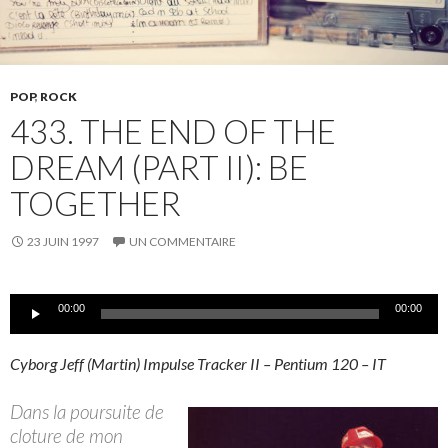
POP
,
ROCK
433. THE END OF THE
DREAM (PART II): BE
TOGETHER
23 JUIN 1997
UN COMMENTAIRE
Lecteur
00:00
00:00
audio
Cyborg Jeff (Martin) Impulse Tracker II – Pentium 120 – IT
Dans la poursuite de
cloture de mon