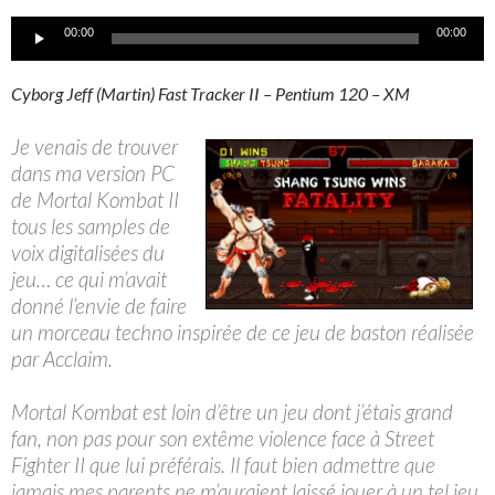
Lecteur
00:00
00:00
audio
Cyborg Jeff (Martin) Fast Tracker II – Pentium 120 – XM
Je venais de trouver
dans ma version PC
de Mortal Kombat II
tous les samples de
voix digitalisées du
jeu… ce qui m’avait
donné l’envie de faire
un morceau techno inspirée de ce jeu de baston réalisée
par Acclaim.
Mortal Kombat est loin d’être un jeu dont j’étais grand
fan, non pas pour son extême violence face à Street
Fighter II que lui préférais. Il faut bien admettre que
jamais mes parents ne m’auraient laissé jouer à un tel jeu,