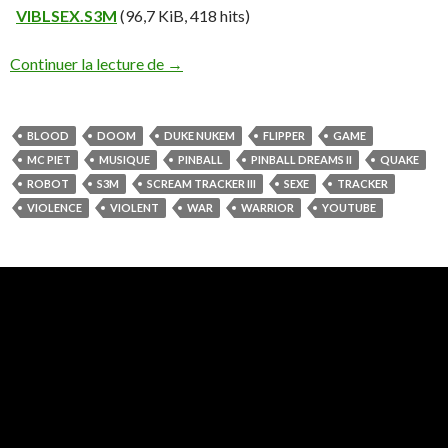
VIBLSEX.S3M
(96,7 KiB, 418 hits)
Continuer la lecture de
→
BLOOD
DOOM
DUKE NUKEM
FLIPPER
GAME
MC PIET
MUSIQUE
PINBALL
PINBALL DREAMS II
QUAKE
ROBOT
S3M
SCREAM TRACKER III
SEXE
TRACKER
VIOLENCE
VIOLENT
WAR
WARRIOR
YOUTUBE