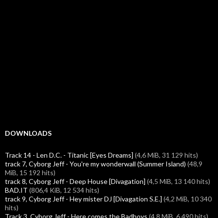
DOWNLOADS
Track 14 - Len D.C. - Titanic [Eyes Dreams]
(4,6 MiB, 31 129 hits)
track 7, Cyborg Jeff - You're my wonderwall (Summer Island)
(48,9
MiB, 15 192 hits)
track 8, Cyborg Jeff - Deep House [Divagation]
(4,5 MiB, 13 140 hits)
BAD.IT
(806,4 KiB, 12 534 hits)
track 9, Cyborg Jeff - Hey mister DJ [Divagation S.E.]
(4,2 MiB, 10 340
hits)
Track 3, Cyborg Jeff - Here comes the Badboys
(4,8 MiB, 6 490 hits)