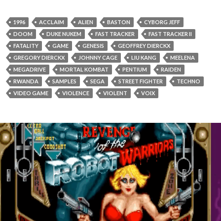
1996
ACCLAIM
ALIEN
BASTON
CYBORG JEFF
DOOM
DUKE NUKEM
FAST TRACKER
FAST TRACKER II
FATALITY
GAME
GENESIS
GEOFFREY DIERCKX
GREGORY DIERCKX
JOHNNY CAGE
LIU KANG
MEELENA
MEGADRIVE
MORTAL KOMBAT
PENTIUM
RAIDEN
RWANDA
SAMPLES
SEGA
STREET FIGHTER
TECHNO
VIDEO GAME
VIOLENCE
VIOLENT
VOIX