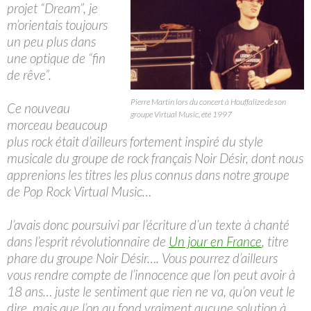
projet “Dream”, je
m’orientais toujours
un peu plus dans
une optique de “fin
de rêve”.
Pierre Martin lors du concert à Houffalize de son
Ce nouveau
groupe Virtual Music, été 1997
morceau beaucoup
plus rock était d’ailleurs fortement inspiré du style
musicale du groupe de rock français Noir Désir, dont nous
apprenions les titres les plus connus dans notre groupe
de Pop Rock Virtual Music…
J’avais donc poursuivi par l’écriture d’un texte à chanté
dans l’esprit révolutionnaire de
Un jour en France
, titre
phare du groupe Noir Désir…. Vous pourrez d’ailleurs
vous rendre compte de l’innocence que l’on peut avoir à
18 ans… juste le sentiment que rien ne va, qu’on veut le
dire, mais que l’on au fond vraiment aucune solution à