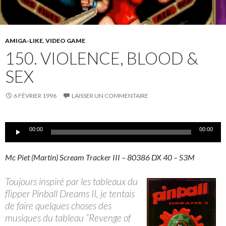
AMIGA-LIKE
,
VIDEO GAME
150. VIOLENCE, BLOOD &
SEX
6 FÉVRIER 1996
LAISSER UN COMMENTAIRE
Lecteur
00:00
00:00
audio
Mc Piet (Martin) Scream Tracker III – 80386 DX 40 – S3M
Toujours inspiré par les tableaux du
flipper Pinball Dreams II, je tentais
de faire quelques choses des
musiques du tableau “Revenge of