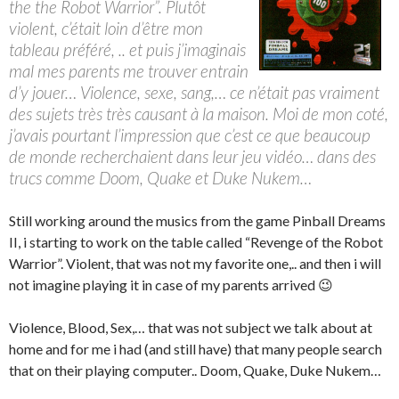
the the Robot Warrior”. Plutôt
violent, c’était loin d’être mon
tableau préféré, .. et puis j’imaginais
mal mes parents me trouver entrain
d’y jouer… Violence, sexe, sang,… ce n’était pas vraiment
des sujets très très causant à la maison. Moi de mon coté,
j’avais pourtant l’impression que c’est ce que beaucoup
de monde recherchaient dans leur jeu vidéo… dans des
trucs comme Doom, Quake et Duke Nukem…
Still working around the musics from the game Pinball Dreams
II, i starting to work on the table called “Revenge of the Robot
Warrior”. Violent, that was not my favorite one,.. and then i will
not imagine playing it in case of my parents arrived 😉
Violence, Blood, Sex,… that was not subject we talk about at
home and for me i had (and still have) that many people search
that on their playing computer.. Doom, Quake, Duke Nukem…