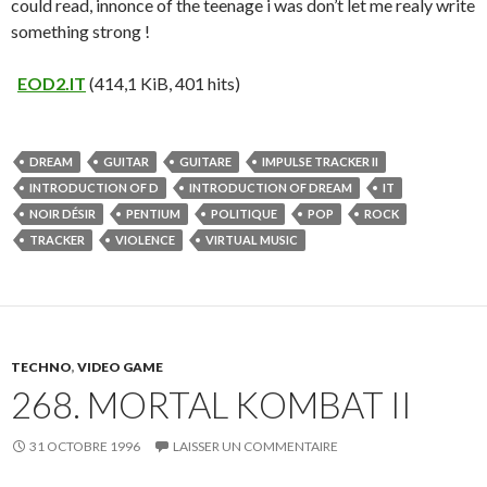
could read, innonce of the teenage i was don’t let me realy write
something strong !
EOD2.IT
(414,1 KiB, 401 hits)
DREAM
GUITAR
GUITARE
IMPULSE TRACKER II
INTRODUCTION OF D
INTRODUCTION OF DREAM
IT
NOIR DÉSIR
PENTIUM
POLITIQUE
POP
ROCK
TRACKER
VIOLENCE
VIRTUAL MUSIC
TECHNO
,
VIDEO GAME
268. MORTAL KOMBAT II
31 OCTOBRE 1996
LAISSER UN COMMENTAIRE