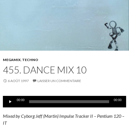
MEGAMIX
,
TECHNO
455. DANCE MIX 10
6 AOÛT 1997
LAISSER UN COMMENTAIRE
Lecteur
00:00
00:00
audio
Mixed by Cyborg Jeff (Martin) Impulse Tracker II – Pentium 120 –
IT