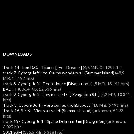
DOWNLOADS
Track 14 - Len D.C. - Titanic [Eyes Dreams]
(4,6 MiB, 31 129 hits)
track 7, Cyborg Jeff - You're my wonderwall (Summer Island)
(48,9
MiB, 15 192 hits)
track 8, Cyborg Jeff - Deep House [Divagation]
(4,5 MiB, 13 141 hits)
BAD.IT
(806,4 KiB, 12 536 hits)
track 9, Cyborg Jeff - Hey mister DJ [Divagation S.E.]
(4,2 MiB, 10 341
hits)
Track 3, Cyborg Jeff - Here comes the Badboys
(4,8 MiB, 6 491 hits)
Track 16, S.S.S. - Viens au soleil (Summer Island)
(unknown, 6 292
hits)
track 15 - Cyborg Jeff - Space Delirium Jam [Divagation]
(unknown,
6 027 hits)
1001.S3M
(185,5 KiB, 5 318 hits)