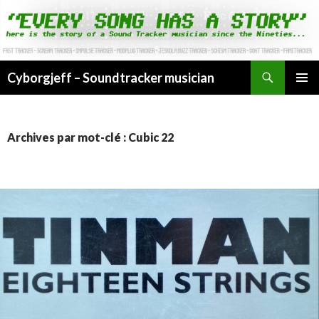
Cyborgjeff – Soundtracker musician
ALLER
MENU
AU
PRINCI
CONTENU
Archives par mot-clé : Cubic 22