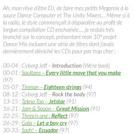
Ah, mon rêve d’être DJ, de faire mes petits Megamix à la
sauce Dance Computer et The Unity Mixers… Même si à
la radio, le style commençait à disparaître au profit de
longue compilation CD enchainée,… je restais très
branché sur le concept, présentant mon 10° projet
Dance Mix incluant une série de titres dont j’avais
dernièrement déniché les CDs pour pas trop cher :
00-04 : Cyborg Jeff –
Introduction
(We’re back)
00-01 :
Soultans –
Every little move that you make
(97)
05-07 :
Tinman –
Eighteen strings
(94)
08-12 : Cyborg Jeff –
Rock the body
(97)
13-15 :
Tekno Too –
Jetstar
(91)
16-21 :
Jam & Spoon –
Great Mission
(95)
22-25 :
Three’n one :
Reflect
(97)
26-29 :
Gala –
Let a boy cry
(97)
30-33 :
Sash! –
Ecuador
(97)