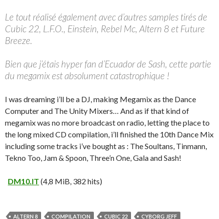
Le tout réalisé également avec d’autres samples tirés de
Cubic 22, L.F.O., Einstein, Rebel Mc, Altern 8 et Future
Breeze.
Bien que j’étais hyper fan d’Ecuador de Sash, cette partie
du megamix est absolument catastrophique !
I was dreaming i’ll be a DJ, making Megamix as the Dance
Computer and The Unity Mixers… And as if that kind of
megamix was no more broadcast on radio, letting the place to
the long mixed CD compilation, i’ll finished the 10th Dance Mix
including some tracks i’ve bought as : The Soultans, Tinmann,
Tekno Too, Jam & Spoon, Three’n One, Gala and Sash!
DM10.IT
(4,8 MiB, 382 hits)
ALTERN 8
COMPILATION
CUBIC 22
CYBORG JEFF