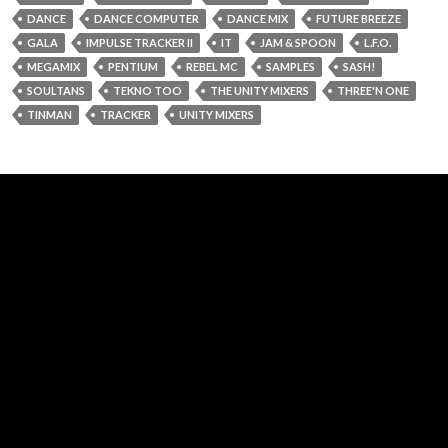
DANCE
DANCE COMPUTER
DANCE MIX
FUTURE BREEZE
GALA
IMPULSE TRACKER II
IT
JAM & SPOON
L.F.O.
MEGAMIX
PENTIUM
REBEL MC
SAMPLES
SASH!
SOULTANS
TEKNO TOO
THE UNITY MIXERS
THREE'N ONE
TINMAN
TRACKER
UNITY MIXERS