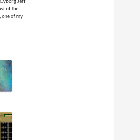
 Cyborg Jeff
ost of the
r, one of my