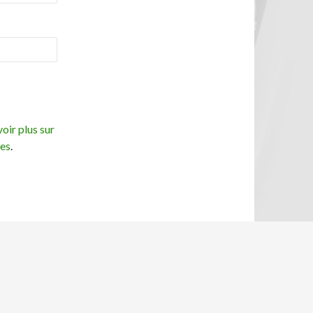
oir plus sur
ées
.