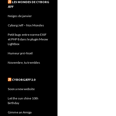
LES MONDES DE CYBORG
JEFF
Neiges de janvier
Cyborg Jeff – Nos Mondes
Petit bugs entre norme EXIF
et PHP 8 dans le plugin Meow
Lightbox
Humeur pré-Noël
Novembre, tu trembles
CYBORGJEFF 2.0
Soon a new website
Let the sun shine 10th
birthday
Gimme an Amiga