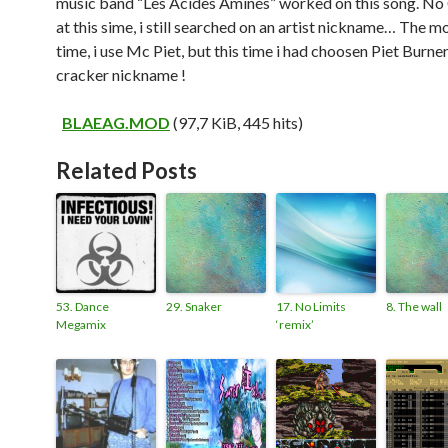
music band “Les Acides Aminés” worked on this song. No
at this sime, i still searched on an artist nickname… The m
time, i use Mc Piet, but this time i had choosen Piet Burne
cracker nickname !
BLAEAG.MOD
(97,7 KiB, 445 hits)
Related Posts
53. Dance
29. Snaker
17. No Limits
8. The wall
Megamix
‘remix’