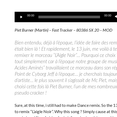
Lecteur
00:00
00:00
audio
Piet Burner (Martin) – Fast Tracker – 80386 SX 20 – MOD
Bien entendu, déjà à l’époque, l’idée de faire des
rem
était bien là ! Et rapidement, le 13 juin, me voilà à t
remixer le morceau “L’Aigle Noir”… Pourquoi ce choix 
tout simplement car à l’époque notre groupe de
mus
Acides Aminés” travaillaient ce morceau dans son rép
Point de Cyborg Jeff à l’époque… je cherchais toujo
d’artiste… le plus souvent il s’agissait de Mc Piet, mais
choisi cette fois là
Piet Burner
, l’un de mes nombreu
pseudo
cracker
!
Sure, at this time, i still had to make Dance remix. So the 13 
to remix “L’aigle Noir”. Why this song ? Simply cause at thi