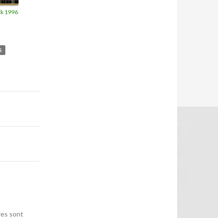
k 1996
S
res sont