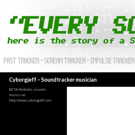
Cyborgjeff – Soundtracker musician
BETA Website, recents
musics on
http://www.cyborgjeff.com