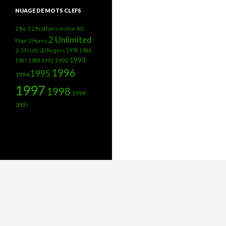
NUAGE DE MOTS CLEFS
2 Be 3
2 Brothers on the 4th
2 Unlimited
Floor
2 Horns
2-3 Frutti
20 fingers
1978
1986
1993
1992
1987
1988
1991
1996
1995
1994
1997
1998
1999
2000