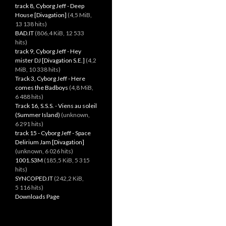
track 8, Cyborg Jeff - Deep
House [Divagation]
(4,5 MiB,
13 138 hits)
BAD.IT
(806,4 KiB, 12 533
hits)
track 9, Cyborg Jeff - Hey
mister DJ [Divagation S.E.]
(4,2
MiB, 10 338 hits)
Track 3, Cyborg Jeff - Here
comes the Badboys
(4,8 MiB,
6 488 hits)
Track 16, S.S.S. - Viens au soleil
(Summer Island)
(unknown,
6 291 hits)
track 15 - Cyborg Jeff - Space
Delirium Jam [Divagation]
(unknown, 6 026 hits)
1001.S3M
(185,5 KiB, 5 315
hits)
SYNCOPED.IT
(242,2 KiB,
5 116 hits)
Downloads Page