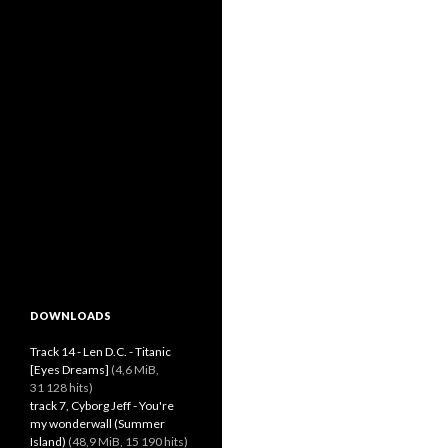
DOWNLOADS
Track 14 - Len D.C. - Titanic
[Eyes Dreams]
(4,6 MiB,
31 128 hits)
track 7, Cyborg Jeff - You're
my wonderwall (Summer
Island)
(48,9 MiB, 15 190 hits)