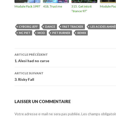
Module Pack 1997
418. Trust me
315. Get into it
Module Pac
“trance 97”
CYBORG JEFF
DANCE
FAST TRACKER
LES ACIDES AMINÉ
MC PIET
MOD
PIET BURNER
REMIX
ARTICLE PRÉCÉDENT
1. Alesi had no curse
ARTICLE SUIVANT
3. Risky Fall
LAISSER UN COMMENTAIRE
Votre adresse e-mail ne sera pas publiée.
Les champs obligatoi