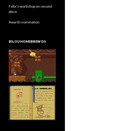
Felix's workshop on second
place
Awards nomination
BILOU HOMEBREW DS