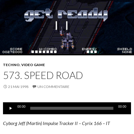
TECHNO
,
VIDEO GAME
573. SPEED ROAD
21 MAI 1998
UN COMMENTAIRE
Lecteur
00:00
00:00
audio
Cyborg Jeff (Martin) Impulse Tracker II – Cyrix 166 – IT