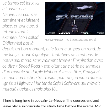
Le temps est long, ici
à Louvain-La-
Neuve. Les cours se
terminent et laissent
place, en principe, à
l’étude avant les
examen. Mon colloc’
Highway Hunter – PC (Safari Software, 1994)
Didier n’est pas là
depuis un bon moment, et je tourne un peu en rond. Je
me lançais donc à quelques tentatives de créations de
nouveaux mods, sans vraiment trouver l’inspiration avec
ce titre « Speed Road » exploitant une série de samples
d’un module de Purple Motion. Avec ce titre, j’imaginais
ce morceau techno très rapide pour un jeu vidéo dans la
lignée d’Highway Hunter de Safari Software qui m’avait
marqué quelques mois plus tôt.
Time is long here in Louvain-La-Neuve. The courses end and
leave place, in principle, for study time before the exams. My