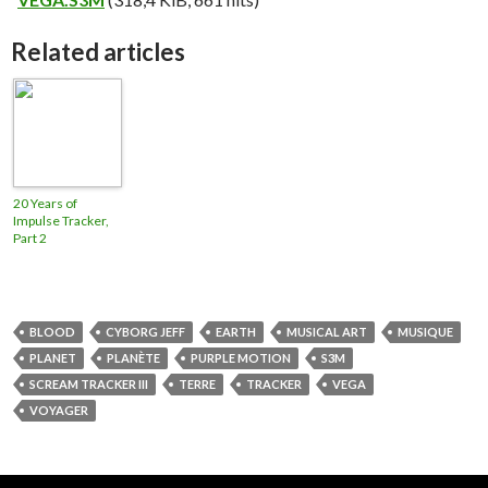
Related articles
20 Years of
Impulse Tracker,
Part 2
BLOOD
CYBORG JEFF
EARTH
MUSICAL ART
MUSIQUE
PLANET
PLANÈTE
PURPLE MOTION
S3M
SCREAM TRACKER III
TERRE
TRACKER
VEGA
VOYAGER