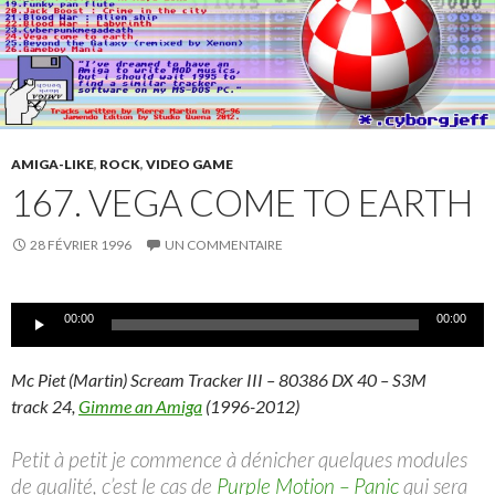
AMIGA-LIKE
,
ROCK
,
VIDEO GAME
167. VEGA COME TO EARTH
28 FÉVRIER 1996
UN COMMENTAIRE
Lecteur
00:00
00:00
audio
Mc Piet (Martin) Scream Tracker III – 80386 DX 40 – S3M
track 24,
Gimme an Amiga
(1996-2012)
Petit à petit je commence à dénicher quelques modules
de qualité, c’est le cas de
Purple Motion – Panic
qui sera