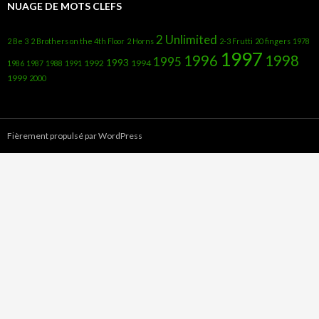
NUAGE DE MOTS CLEFS
2 Unlimited
2 Be 3
2 Brothers on the 4th Floor
2 Horns
2-3 Frutti
20 fingers
1978
1997
1996
1998
1995
1993
1992
1994
1986
1987
1988
1991
1999
2000
Fièrement propulsé par WordPress