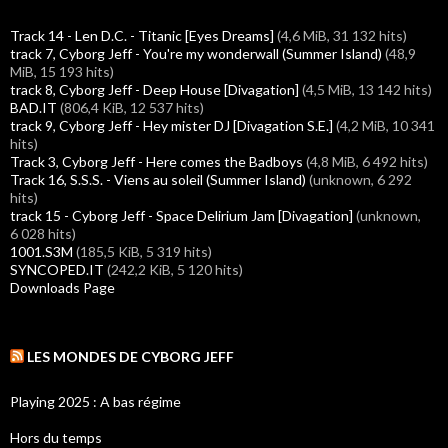
Track 14 - Len D.C. - Titanic [Eyes Dreams]
(4,6 MiB, 31 132 hits)
track 7, Cyborg Jeff - You're my wonderwall (Summer Island)
(48,9
MiB, 15 193 hits)
track 8, Cyborg Jeff - Deep House [Divagation]
(4,5 MiB, 13 142 hits)
BAD.IT
(806,4 KiB, 12 537 hits)
track 9, Cyborg Jeff - Hey mister DJ [Divagation S.E.]
(4,2 MiB, 10 341
hits)
Track 3, Cyborg Jeff - Here comes the Badboys
(4,8 MiB, 6 492 hits)
Track 16, S.S.S. - Viens au soleil (Summer Island)
(unknown, 6 292
hits)
track 15 - Cyborg Jeff - Space Delirium Jam [Divagation]
(unknown,
6 028 hits)
1001.S3M
(185,5 KiB, 5 319 hits)
SYNCOPED.IT
(242,2 KiB, 5 120 hits)
Downloads Page
LES MONDES DE CYBORG JEFF
Playing 2025 : A bas régime
Hors du temps