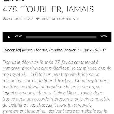
DANCE
,
SLOW
478. T’OUBLIER, JAMAIS
26 OCTOBRE 1997
LAISSER UN COMMENTAIRE
Lecteur
00:00
00:00
audio
Cyborg Jeff (Martin-Martin) Impulse Tracker II – Cyrix 166 – IT
Depuis le début de l’année 97, j’avais commencé à
composer des slows aux mélodies plus complexes, depuis
mon synthé,… là j’étais un peu trop vite bridé par la
mécanique carrée du Sound Tracker… Début septembre,
ma frangine m’avait demandé de lui en écrire un, sur
lequel elle pourrait faire sa Céline Dion… J’avais donc
trouvé quelques accords intéressants, puis vint une lettre
de Delphine ! Tout basculait alors, je retrouvais
grandement le sourire… écrivant texte et mélodie sur le