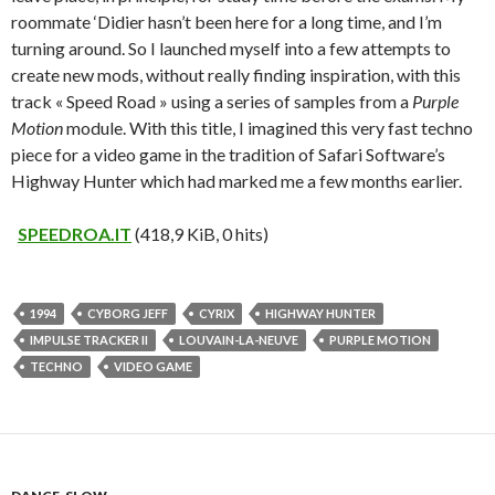
roommate ‘Didier hasn’t been here for a long time, and I’m
turning around. So I launched myself into a few attempts to
create new mods, without really finding inspiration, with this
track « Speed ​​Road » using a series of samples from a
Purple
Motion
module. With this title, I imagined this very fast techno
piece for a video game in the tradition of Safari Software’s
Highway Hunter which had marked me a few months earlier.
SPEEDROA.IT
(418,9 KiB, 0 hits)
1994
CYBORG JEFF
CYRIX
HIGHWAY HUNTER
IMPULSE TRACKER II
LOUVAIN-LA-NEUVE
PURPLE MOTION
TECHNO
VIDEO GAME