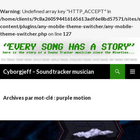
Warning
: Undefined array key "HTTP_ACCEPT" in
/home/clients/9c8a260594416165613adf6e8bd57571/sites/
content/plugins/any-mobile-theme-switcher/any-mobile-
theme-switcher.php
on line
127
Cyborgjeff – Soundtracker musician
ALLER
MENU
AU
PRINCI
CONTENU
Archives par mot-clé : purple motion