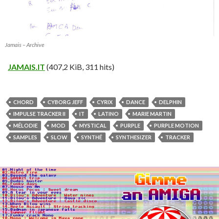
Jamais – Archive
JAMAIS.IT
(407,2 KiB, 311 hits)
CHORD
CYBORG JEFF
CYRIX
DANCE
DELPHIN
IMPULSE TRACKER II
IT
LATINO
MARIE MARTIN
MÉLODIE
MOD
MYSTICAL
PURPLE
PURPLE MOTION
SAMPLES
SLOW
SYNTHÉ
SYNTHESIZER
TRACKER