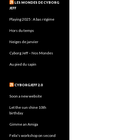
LES MONDES DE CYBORG
JEFF
Playing 2025 : A bas régime
Hors du temps
Neiges de janvier
Cyborg Jeff – Nos Mondes
Au pied du sapin
CYBORGJEFF 2.0
Soon a new website
Let the sun shine 10th
birthday
Gimme an Amiga
Felix's workshop on second