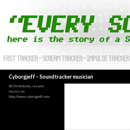
Cyborgjeff – Soundtracker musician
BETA Website, recents
musics on
http://www.cyborgjeff.com