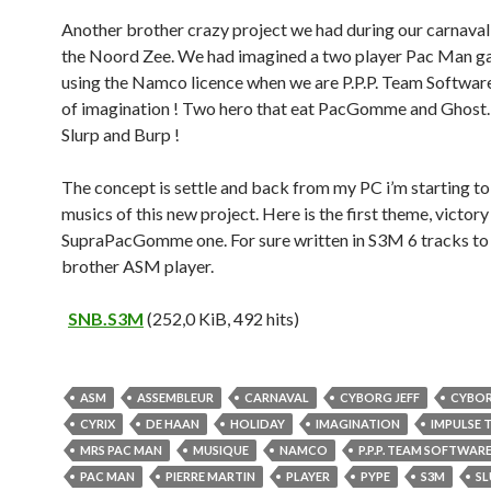
Another brother crazy project we had during our carnaval
the Noord Zee. We had imagined a two player Pac Man g
using the Namco licence when we are P.P.P. Team Software
of imagination ! Two hero that eat PacGomme and Ghost…
Slurp and Burp !
The concept is settle and back from my PC i’m starting to
musics of this new project. Here is the first theme, victory
SupraPacGomme one. For sure written in S3M 6 tracks to f
brother ASM player.
SNB.S3M
(252,0 KiB, 492 hits)
ASM
ASSEMBLEUR
CARNAVAL
CYBORG JEFF
CYBOR
CYRIX
DE HAAN
HOLIDAY
IMAGINATION
IMPULSE T
MRS PAC MAN
MUSIQUE
NAMCO
P.P.P. TEAM SOFTWAR
PAC MAN
PIERRE MARTIN
PLAYER
PYPE
S3M
SL