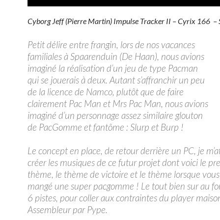
audio
Cyborg Jeff (Pierre Martin) Impulse Tracker II – Cyrix 166 
Petit délire entre frangin, lors de nos vacances
familiales à Spaarenduin (De Haan), nous avions
imaginé la réalisation d’un jeu de type Pacman
qui se jouerais à deux. Autant s’affranchir un peu
de la licence de Namco, plutôt que de faire
clairement Pac Man et Mrs Pac Man, nous avions
imaginé d’un personnage assez similaire glouton
de PacGomme et fantôme : Slurp et Burp !
Le concept en place, de retour derrière un PC, je m’a
créer les musiques de ce futur projet dont voici le pr
thème, le thème de victoire et le thème lorsque vou
mangé une super pacgomme ! Le tout bien sur au f
6 pistes, pour coller aux contraintes du player mais
Assembleur par Pype.