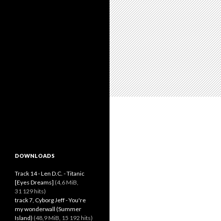
DOWNLOADS
Track 14 - Len D.C. - Titanic
[Eyes Dreams]
(4,6 MiB,
31 129 hits)
track 7, Cyborg Jeff - You're
my wonderwall (Summer
Island)
(48,9 MiB, 15 192 hits)