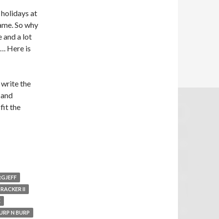
 holidays at
ame. So why
 and a lot
. Here is
 write the
 and
it the
GJEFF
RACKER II
E
URP N BURP