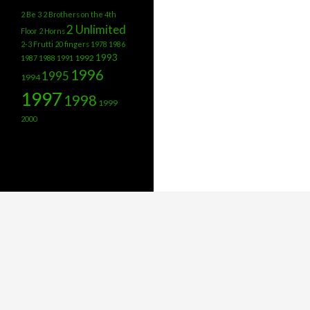
2 Be 3
2 Brothers on the 4th
2 Unlimited
Floor
2 Horns
2-3 Frutti
20 fingers
1978
1986
1993
1992
1987
1988
1991
1996
1995
1994
1997
1998
1999
2000