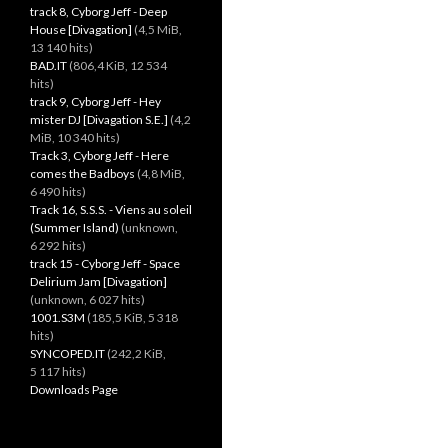
track 8, Cyborg Jeff - Deep
House [Divagation]
(4,5 MiB,
13 140 hits)
BAD.IT
(806,4 KiB, 12 534
hits)
track 9, Cyborg Jeff - Hey
mister DJ [Divagation S.E.]
(4,2
MiB, 10 340 hits)
Track 3, Cyborg Jeff - Here
comes the Badboys
(4,8 MiB,
6 490 hits)
Track 16, S.S.S. - Viens au soleil
(Summer Island)
(unknown,
6 292 hits)
track 15 - Cyborg Jeff - Space
Delirium Jam [Divagation]
(unknown, 6 027 hits)
1001.S3M
(185,5 KiB, 5 318
hits)
SYNCOPED.IT
(242,2 KiB,
5 117 hits)
Downloads Page